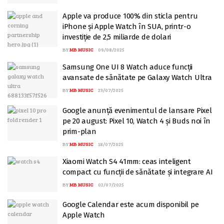
Apple va produce 100% din sticla pentru
iPhone și Apple Watch în SUA, printr-o
investiție de 2,5 miliarde de dolari
BY
MB MUSIC
09/08/2025
Samsung One UI 8 Watch aduce funcții
avansate de sănătate pe Galaxy Watch Ultra
BY
MB MUSIC
23/07/2025
Google anunță evenimentul de lansare Pixel
pe 20 august: Pixel 10, Watch 4 și Buds noi în
prim-plan
BY
MB MUSIC
18/07/2025
Xiaomi Watch S4 41mm: ceas inteligent
compact cu funcții de sănătate și integrare AI
BY
MB MUSIC
02/07/2025
Google Calendar este acum disponibil pe
Apple Watch