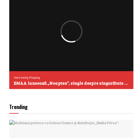
Currently Playing
EMAA lansează „Noaptea”, single despre singurătate și emoțiile care se aud cel mai clar după miezul nopții
Trending