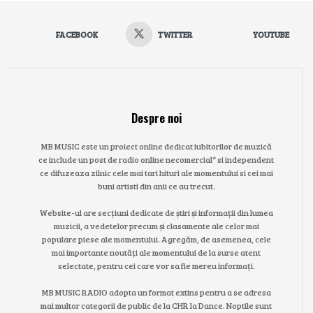
FACEBOOK
TWITTER
YOUTUBE
Despre noi
MB MUSIC este un proiect online dedicat iubitorilor de muzică
ce include un post de radio online necomercial* si independent
ce difuzeaza zilnic cele mai tari hituri ale momentului si cei mai
buni artisti din anii ce au trecut.
Website-ul are secțiuni dedicate de știri și informații din lumea
muzicii, a vedetelor precum și clasamente ale celor mai
populare piese ale momentului. Agregăm, de asemenea, cele
mai importante noutăți ale momentului de la surse atent
selectate, pentru cei care vor sa fie mereu informați.
MB MUSIC RADIO adopta un format extins pentru a se adresa
mai multor categorii de public de la CHR la Dance. Noptile sunt