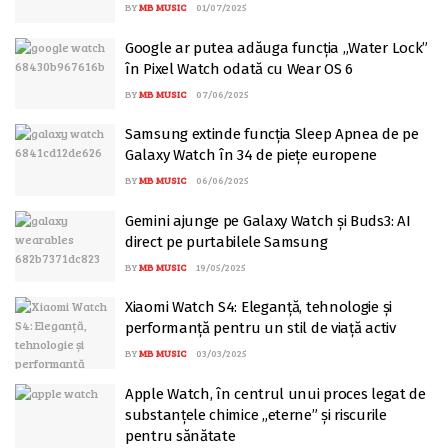
BY
MB MUSIC
01/07/2025
Google ar putea adăuga funcția „Water Lock”
în Pixel Watch odată cu Wear OS 6
BY
MB MUSIC
07/06/2025
Samsung extinde funcția Sleep Apnea de pe
Galaxy Watch în 34 de piețe europene
BY
MB MUSIC
06/06/2025
Gemini ajunge pe Galaxy Watch și Buds3: AI
direct pe purtabilele Samsung
BY
MB MUSIC
19/05/2025
Xiaomi Watch S4: Eleganță, tehnologie și
performanță pentru un stil de viață activ
BY
MB MUSIC
03/03/2025
Apple Watch, în centrul unui proces legat de
substanțele chimice „eterne” și riscurile
pentru sănătate