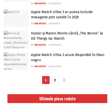
BY
MB MUSIC
30/01/2025
Apple Watch Ultra 3 ar putea include
mesagerie prin satelit în 2025
BY
MB MUSIC
11/12/2024
Hozier și Maren Morris cântă „The Bones” la
All Things Go: Watch
BY
MB MUSIC
01/10/2024
Apple Watch Ultra 2 acum disponibil în titan
negru
BY
MB MUSIC
24/09/2024
1
2
Ultimele piese redate