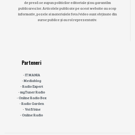
de presă se supun politicilor editoriale și nu garantăm
publicarea lor. Articolele publicate pe acest website au scop
informativ, pozele si materialele foto/video sunt obținute din
surse publice și au rol reprezentativ.
Parteneri
-
IT MANIA
-
Mediablog
-
Radio Expert
-
myTuner Radio
-
Online Radio Box
-
Radio Garden
-
Voi fi bine
-
Online Radio