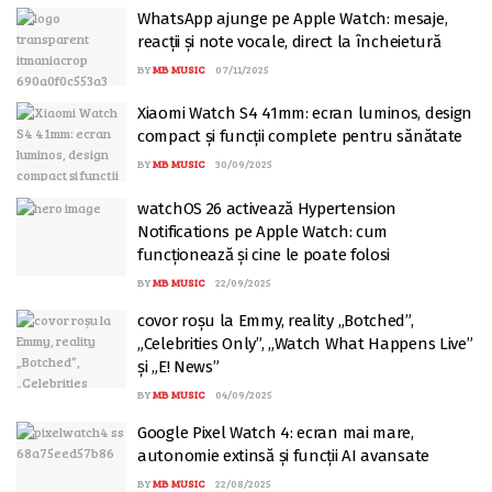
WhatsApp ajunge pe Apple Watch: mesaje,
reacții și note vocale, direct la încheietură
BY
MB MUSIC
07/11/2025
Xiaomi Watch S4 41mm: ecran luminos, design
compact și funcții complete pentru sănătate
BY
MB MUSIC
30/09/2025
watchOS 26 activează Hypertension
Notifications pe Apple Watch: cum
funcționează și cine le poate folosi
BY
MB MUSIC
22/09/2025
covor roșu la Emmy, reality „Botched”,
„Celebrities Only”, „Watch What Happens Live”
și „E! News”
BY
MB MUSIC
04/09/2025
Google Pixel Watch 4: ecran mai mare,
autonomie extinsă și funcții AI avansate
BY
MB MUSIC
22/08/2025