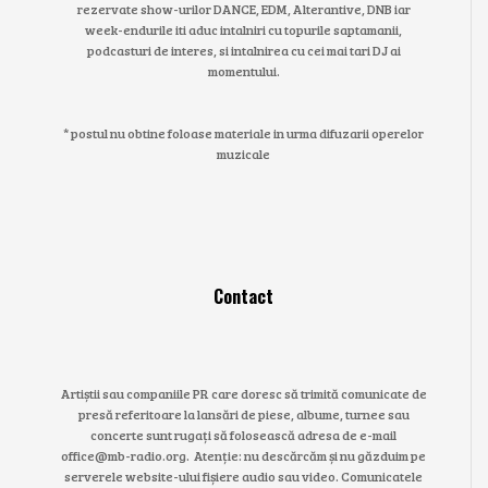
rezervate show-urilor DANCE, EDM, Alterantive, DNB iar
week-endurile iti aduc intalniri cu topurile saptamanii,
podcasturi de interes, si intalnirea cu cei mai tari DJ ai
momentului.
* postul nu obtine foloase materiale in urma difuzarii operelor
muzicale
Contact
Artiștii sau companiile PR care doresc să trimită comunicate de
presă referitoare la lansări de piese, albume, turnee sau
concerte sunt rugați să folosească adresa de e-mail
office@mb-radio.org. Atenție: nu descărcăm și nu găzduim pe
serverele website-ului fișiere audio sau video. Comunicatele