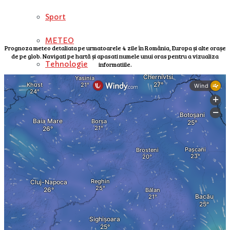
Sport
METEO
Prognoza meteo detaliata pe urmatoarele 4 zile în România, Europa și alte orașe
de pe glob. Navigati pe hartă și apasati numele unui oras pentru a vizualiza
Tehnologie
informatiile.
Dezvoltare personala
Charts
Digital Top 50
MB AIRPLAY CHART
BUZZ
Vedete