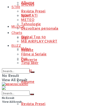
Albume
SHOWS
STIRI
Revista Presei
NOUTATI
Sport
METEO
Tehnologie
MUZICA
Dezvoltare personala
Charts
Digital Top 50
Stiri
MB AIRPLAY CHART
BUZZ
Video
Vedete
Filme si Seriale
Fun
Concerte
Timp liber
Artisti
No Result
View All Result
Albume
STIRI
No Result
View All Result
Revista Presei