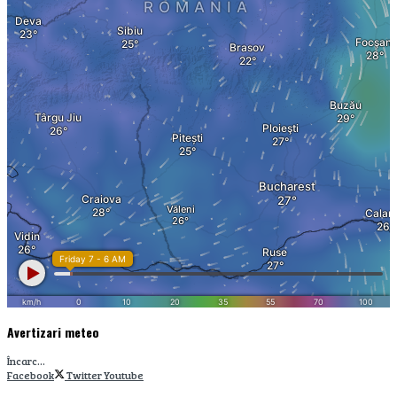
Filme si Seriale
Fun
Timp liber
No Result
View All Result
Avertizari meteo
Încarc...
Facebook
Twitter
Youtube