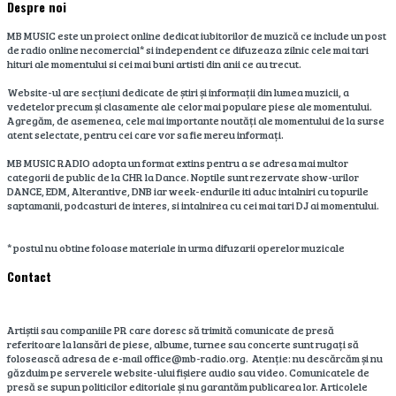
Despre noi
MB MUSIC este un proiect online dedicat iubitorilor de muzică ce include un post
de radio online necomercial* si independent ce difuzeaza zilnic cele mai tari
hituri ale momentului si cei mai buni artisti din anii ce au trecut.
Website-ul are secțiuni dedicate de știri și informații din lumea muzicii, a
vedetelor precum și clasamente ale celor mai populare piese ale momentului.
Agregăm, de asemenea, cele mai importante noutăți ale momentului de la surse
atent selectate, pentru cei care vor sa fie mereu informați.
MB MUSIC RADIO adopta un format extins pentru a se adresa mai multor
categorii de public de la CHR la Dance. Noptile sunt rezervate show-urilor
DANCE, EDM, Alterantive, DNB iar week-endurile iti aduc intalniri cu topurile
saptamanii, podcasturi de interes, si intalnirea cu cei mai tari DJ ai momentului.
* postul nu obtine foloase materiale in urma difuzarii operelor muzicale
Contact
Artiștii sau companiile PR care doresc să trimită comunicate de presă
referitoare la lansări de piese, albume, turnee sau concerte sunt rugați să
folosească adresa de e-mail office@mb-radio.org. Atenție: nu descărcăm și nu
găzduim pe serverele website-ului fișiere audio sau video. Comunicatele de
presă se supun politicilor editoriale și nu garantăm publicarea lor. Articolele