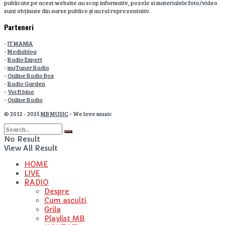
publicate pe acest website au scop informativ, pozele si materialele foto/video
sunt obținute din surse publice și au rol reprezentativ.
Parteneri
-
IT MANIA
-
Mediablog
-
Radio Expert
-
myTuner Radio
-
Online Radio Box
-
Radio Garden
-
Voi fi bine
-
Online Radio
© 2012 - 2025
MB MUSIC
- We love music
No Result
View All Result
HOME
LIVE
RADIO
Despre
Cum asculti
Grila
Playlist MB