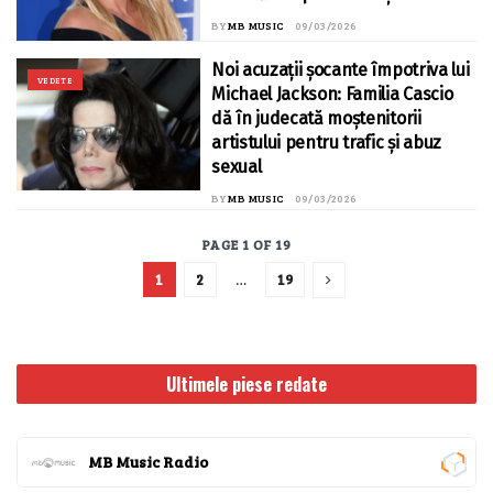
BY
MB MUSIC
09/03/2026
Noi acuzații șocante împotriva lui
VEDETE
Michael Jackson: Familia Cascio
dă în judecată moștenitorii
artistului pentru trafic și abuz
sexual
BY
MB MUSIC
09/03/2026
PAGE 1 OF 19
1
2
…
19
Ultimele piese redate
MB Music Radio