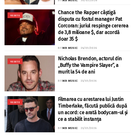
BY
MB MUSIC
30/03/2026
Chance the Rapper câștigă
VEDETE
disputa cu fostul manager Pat
Corcoran: juriul respinge cererea
de 3,8 milioane $, dar acordă
doar 35 $
BY
MB MUSIC
24/03/2026
Nicholas Brendon, actorul din
VEDETE
„Buffy the Vampire Slayer”, a
murit la 54 de ani
BY
MB MUSIC
21/03/2026
Filmarea cu arestarea lui Justin
VEDETE
Timberlake, făcută publică după
un acord: ce arată bodycam-ul și
ce a stabilit instanța
BY
MB MUSIC
21/03/2026