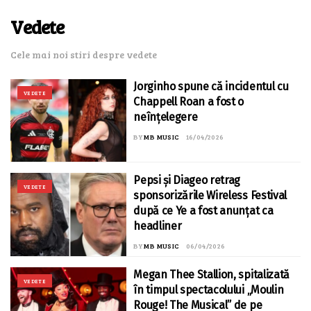
Vedete
Cele mai noi stiri despre vedete
Jorginho spune că incidentul cu
VEDETE
Chappell Roan a fost o
neînțelegere
BY
MB MUSIC
16/04/2026
Pepsi și Diageo retrag
VEDETE
sponsorizările Wireless Festival
după ce Ye a fost anunțat ca
headliner
BY
MB MUSIC
06/04/2026
Megan Thee Stallion, spitalizată
VEDETE
în timpul spectacolului „Moulin
Rouge! The Musical” de pe