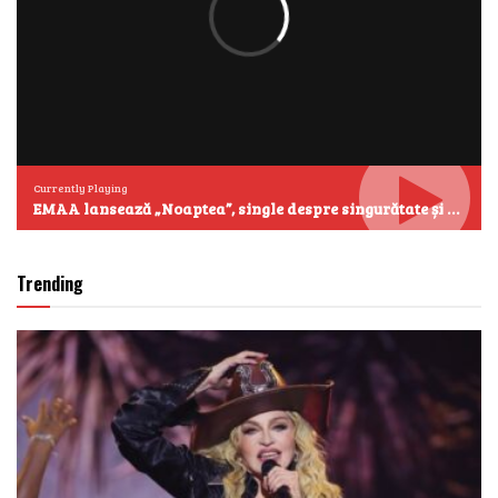
Currently Playing
EMAA lansează „Noaptea”, single despre singurătate și emoțiile care se aud cel mai clar după miezul nopții
Trending