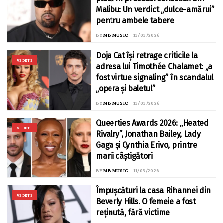
Malibu: Un verdict „dulce-amărui”
pentru ambele tabere
BY
MB MUSIC
13/03/2026
Doja Cat își retrage criticile la
VEDETE
adresa lui Timothée Chalamet: „a
fost virtue signaling” în scandalul
„opera și baletul”
BY
MB MUSIC
13/03/2026
Queerties Awards 2026: „Heated
VEDETE
Rivalry”, Jonathan Bailey, Lady
Gaga și Cynthia Erivo, printre
marii câștigători
BY
MB MUSIC
11/03/2026
Împușcături la casa Rihannei din
VEDETE
Beverly Hills. O femeie a fost
reținută, fără victime