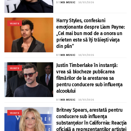
BY
MB MUSIC
10/03/2026
Harry Styles, confesiuni
VEDETE
emoționante despre Liam Payne:
„Cel mai bun mod de a onora un
prieten este să îți trăiești viața
din plin”
BY
MB MUSIC
10/03/2026
Justin Timberlake în instanță:
VEDETE
vrea să blocheze publicarea
filmărilor de la arestarea sa
pentru conducere sub influența
alcoolului
BY
MB MUSIC
10/03/2026
Britney Spears, arestată pentru
VEDETE
conducere sub influența
substanțelor în California: Reacția
oficială a reprezentanților artistei