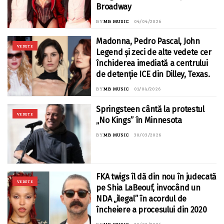
Broadway
BY
MB MUSIC
04/04/2026
Madonna, Pedro Pascal, John
VEDETE
Legend și zeci de alte vedete cer
închiderea imediată a centrului
de detenție ICE din Dilley, Texas.
BY
MB MUSIC
01/04/2026
Springsteen cântă la protestul
VEDETE
„No Kings” în Minnesota
BY
MB MUSIC
30/03/2026
FKA twigs îl dă din nou în judecată
VEDETE
pe Shia LaBeouf, invocând un
NDA „ilegal” în acordul de
încheiere a procesului din 2020