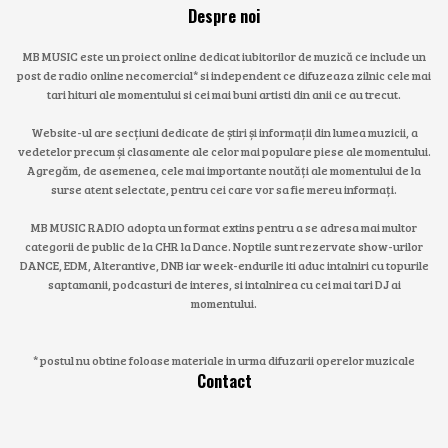
Despre noi
MB MUSIC este un proiect online dedicat iubitorilor de muzică ce include un
post de radio online necomercial* si independent ce difuzeaza zilnic cele mai
tari hituri ale momentului si cei mai buni artisti din anii ce au trecut.
Website-ul are secțiuni dedicate de știri și informații din lumea muzicii, a
vedetelor precum și clasamente ale celor mai populare piese ale momentului.
Agregăm, de asemenea, cele mai importante noutăți ale momentului de la
surse atent selectate, pentru cei care vor sa fie mereu informați.
MB MUSIC RADIO adopta un format extins pentru a se adresa mai multor
categorii de public de la CHR la Dance. Noptile sunt rezervate show-urilor
DANCE, EDM, Alterantive, DNB iar week-endurile iti aduc intalniri cu topurile
saptamanii, podcasturi de interes, si intalnirea cu cei mai tari DJ ai
momentului.
* postul nu obtine foloase materiale in urma difuzarii operelor muzicale
Contact