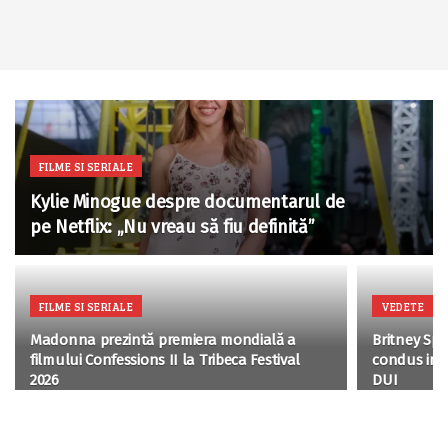
FILME SI SERIALE
Kylie Minogue despre documentarul de
pe Netflix: „Nu vreau să fiu definită”
FILME SI SERIALE
VEDETE
Madonna prezintă premiera mondială a
Britney Spe
filmului Confessions II la Tribeca Festival
condus imp
2026
DUI