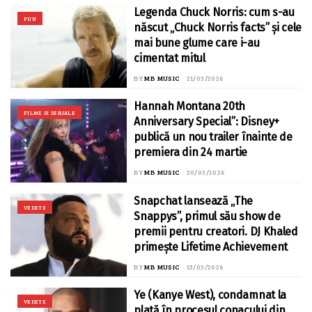
Legenda Chuck Norris: cum s-au
FUN
născut „Chuck Norris facts” și cele
mai bune glume care i-au
cimentat mitul
BY
MB MUSIC
21/03/2026
Hannah Montana 20th
FILME SI SERIALE
Anniversary Special”: Disney+
publică un nou trailer înainte de
premiera din 24 martie
BY
MB MUSIC
20/03/2026
Snapchat lansează „The
VEDETE
Snappys”, primul său show de
premii pentru creatori. DJ Khaled
primește Lifetime Achievement
BY
MB MUSIC
13/03/2026
Ye (Kanye West), condamnat la
VEDETE
plată în procesul conacului din