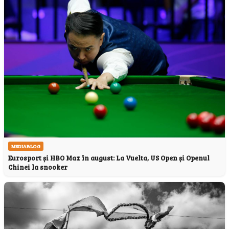
MEDIABLOG
Eurosport și HBO Max în august: La Vuelta, US Open și Openul
Chinei la snooker