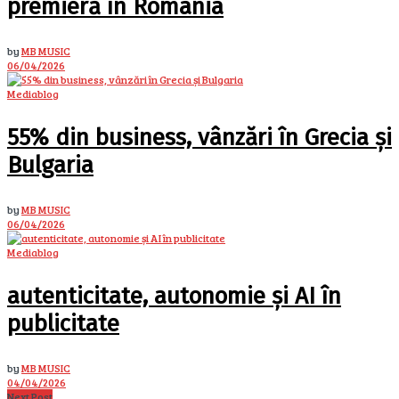
premieră în România
by
MB MUSIC
06/04/2026
Mediablog
55% din business, vânzări în Grecia și
Bulgaria
by
MB MUSIC
06/04/2026
Mediablog
autenticitate, autonomie și AI în
publicitate
by
MB MUSIC
04/04/2026
Next Post