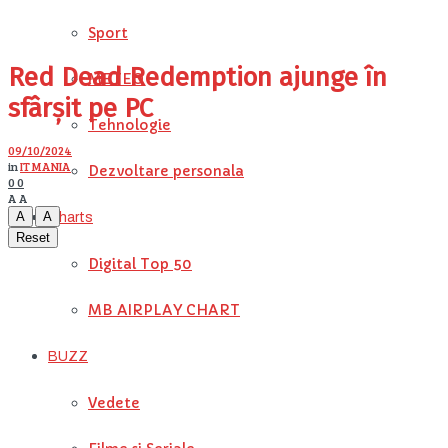
Sport
Red Dead Redemption ajunge în
METEO
sfârșit pe PC
Tehnologie
09/10/2024
in
IT MANIA
Dezvoltare personala
0
0
A
A
A
A
Charts
Reset
Digital Top 50
MB AIRPLAY CHART
BUZZ
Vedete