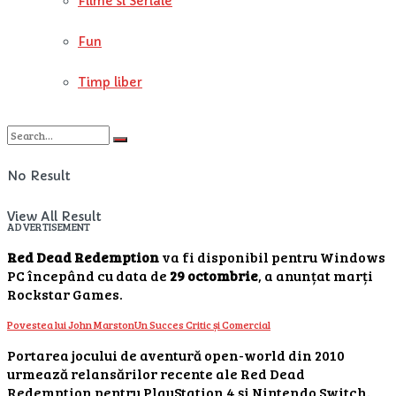
Filme si Seriale
Fun
Timp liber
No Result
View All Result
ADVERTISEMENT
Red Dead Redemption
va fi disponibil pentru Windows
PC începând cu data de
29 octombrie
, a anunțat marți
Rockstar Games.
Povestea lui John Marston
Un Succes Critic și Comercial
Portarea jocului de aventură open-world din 2010
urmează relansărilor recente ale Red Dead
Redemption pentru PlayStation 4 și Nintendo Switch.