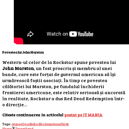
Povestea lui John Marston
Western-ul celor de la Rockstar spune povestea lui
John Marston
, un fost proscris și membru al unei
bande, care este forțat de guvernul american să își
urmărească foștii asociați. În timp ce povestea
călătoriei lui Marston, pe fundalul închiderii
frontierei americane, este relativ serioasă și ancorată
în realitate, Rockstar a dus Red Dead Redemption într-
o direcție…
Citeste continuarea in articolul
postat pe IT MANIA
Tags:
ajunge
Dead
în
Red
Redemption
sfârșit
Share
Tweet
Send