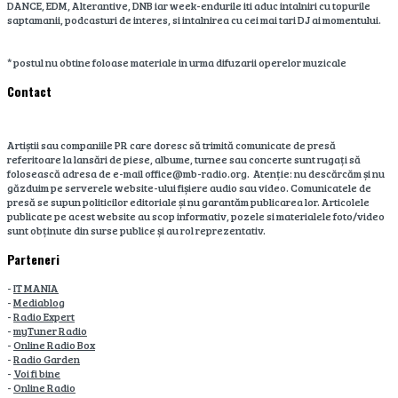
DANCE, EDM, Alterantive, DNB iar week-endurile iti aduc intalniri cu topurile
saptamanii, podcasturi de interes, si intalnirea cu cei mai tari DJ ai momentului.
* postul nu obtine foloase materiale in urma difuzarii operelor muzicale
Contact
Artiștii sau companiile PR care doresc să trimită comunicate de presă
referitoare la lansări de piese, albume, turnee sau concerte sunt rugați să
folosească adresa de e-mail office@mb-radio.org. Atenție: nu descărcăm și nu
găzduim pe serverele website-ului fișiere audio sau video. Comunicatele de
presă se supun politicilor editoriale și nu garantăm publicarea lor. Articolele
publicate pe acest website au scop informativ, pozele si materialele foto/video
sunt obținute din surse publice și au rol reprezentativ.
Parteneri
-
IT MANIA
-
Mediablog
-
Radio Expert
-
myTuner Radio
-
Online Radio Box
-
Radio Garden
-
Voi fi bine
-
Online Radio