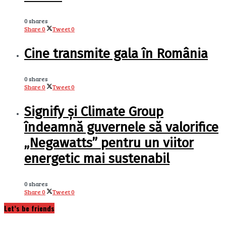
0 shares
Share
0
Tweet
0
Cine transmite gala în România
0 shares
Share
0
Tweet
0
Signify și Climate Group
îndeamnă guvernele să valorifice
„Negawatts” pentru un viitor
energetic mai sustenabil
0 shares
Share
0
Tweet
0
Let’s be friends