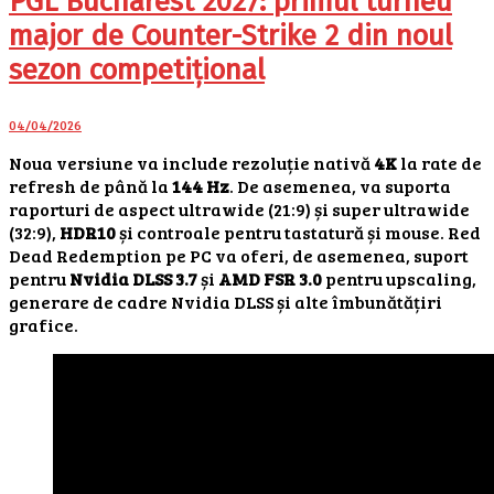
PGL Bucharest 2027: primul turneu
major de Counter-Strike 2 din noul
sezon competițional
04/04/2026
Noua versiune va include rezoluție nativă
4K
la rate de
refresh de până la
144 Hz
. De asemenea, va suporta
raporturi de aspect ultrawide (21:9) și super ultrawide
(32:9),
HDR10
și controale pentru tastatură și mouse. Red
Dead Redemption pe PC va oferi, de asemenea, suport
pentru
Nvidia DLSS 3.7
și
AMD FSR 3.0
pentru upscaling,
generare de cadre Nvidia DLSS și alte îmbunătățiri
grafice.