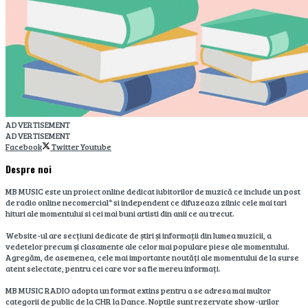
ADVERTISEMENT
ADVERTISEMENT
Facebook
Twitter
Youtube
Despre noi
MB MUSIC este un proiect online dedicat iubitorilor de muzică ce include un post
de radio online necomercial* si independent ce difuzeaza zilnic cele mai tari
hituri ale momentului si cei mai buni artisti din anii ce au trecut.
Website-ul are secțiuni dedicate de știri și informații din lumea muzicii, a
vedetelor precum și clasamente ale celor mai populare piese ale momentului.
Agregăm, de asemenea, cele mai importante noutăți ale momentului de la surse
atent selectate, pentru cei care vor sa fie mereu informați.
MB MUSIC RADIO adopta un format extins pentru a se adresa mai multor
categorii de public de la CHR la Dance. Noptile sunt rezervate show-urilor