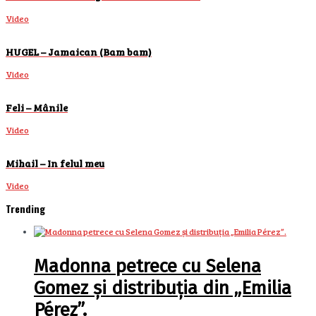
Video
HUGEL – Jamaican (Bam bam)
Video
Feli – Mânile
Video
Mihail – In felul meu
Video
Trending
Madonna petrece cu Selena
Gomez și distribuția din „Emilia
Pérez”.