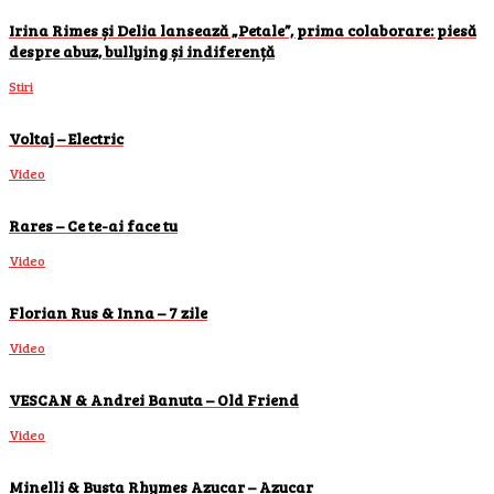
Irina Rimes și Delia lansează „Petale”, prima colaborare: piesă
despre abuz, bullying și indiferență
Stiri
Voltaj – Electric
Video
Rares – Ce te-ai face tu
Video
Florian Rus & Inna – 7 zile
Video
VESCAN & Andrei Banuta – Old Friend
Video
Minelli & Busta Rhymes Azucar – Azucar