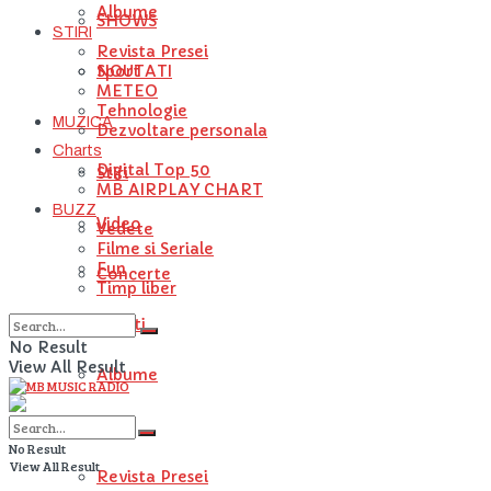
Albume
SHOWS
STIRI
Revista Presei
NOUTATI
Sport
METEO
Tehnologie
MUZICA
Dezvoltare personala
Charts
Digital Top 50
Stiri
MB AIRPLAY CHART
BUZZ
Video
Vedete
Filme si Seriale
Fun
Concerte
Timp liber
Artisti
No Result
View All Result
Albume
STIRI
No Result
View All Result
Revista Presei