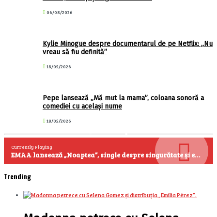
06/08/2026
Kylie Minogue despre documentarul de pe Netflix: „Nu
vreau să fiu definită”
18/05/2026
Pepe lansează „Mă mut la mama”, coloana sonoră a
comediei cu același nume
18/05/2026
Currently Playing
EMAA lansează „Noaptea”, single despre singurătate și emoțiile care se aud cel mai clar după miezul nopții
Trending