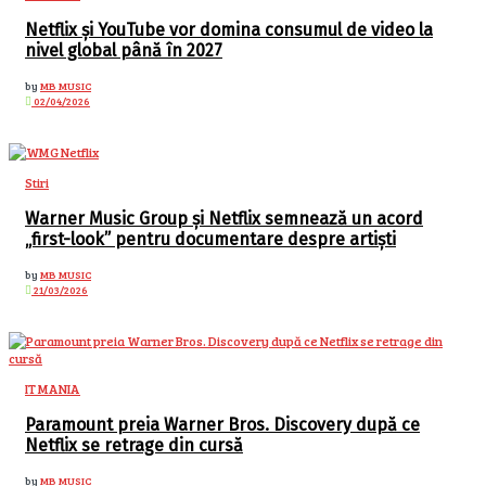
Netflix și YouTube vor domina consumul de video la
nivel global până în 2027
by
MB MUSIC
02/04/2026
Stiri
Warner Music Group și Netflix semnează un acord
„first-look” pentru documentare despre artiști
by
MB MUSIC
21/03/2026
IT MANIA
Paramount preia Warner Bros. Discovery după ce
Netflix se retrage din cursă
by
MB MUSIC