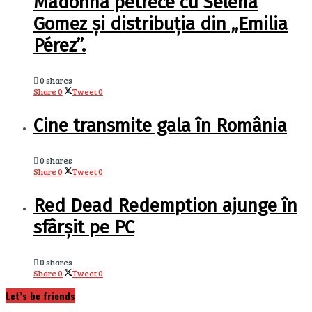
Madonna petrece cu Selena
Gomez și distribuția din „Emilia
Pérez”.
0 shares
Share
0
Tweet
0
Cine transmite gala în România
0 shares
Share
0
Tweet
0
Red Dead Redemption ajunge în
sfârșit pe PC
0 shares
Share
0
Tweet
0
Let’s be friends