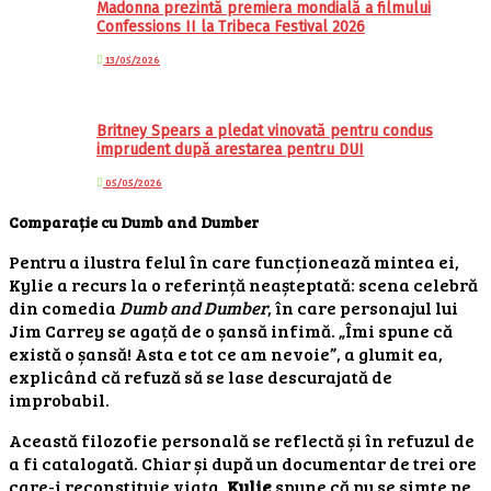
Madonna prezintă premiera mondială a filmului
Confessions II la Tribeca Festival 2026
13/05/2026
Britney Spears a pledat vinovată pentru condus
imprudent după arestarea pentru DUI
05/05/2026
Comparație cu Dumb and Dumber
Pentru a ilustra felul în care funcționează mintea ei,
Kylie a recurs la o referință neașteptată: scena celebră
din comedia
Dumb and Dumber
, în care personajul lui
Jim Carrey se agață de o șansă infimă. „Îmi spune că
există o șansă! Asta e tot ce am nevoie”, a glumit ea,
explicând că refuză să se lase descurajată de
improbabil.
Această filozofie personală se reflectă și în refuzul de
a fi catalogată. Chiar și după un documentar de trei ore
care-i reconstituie viața,
Kylie
spune că nu se simte pe