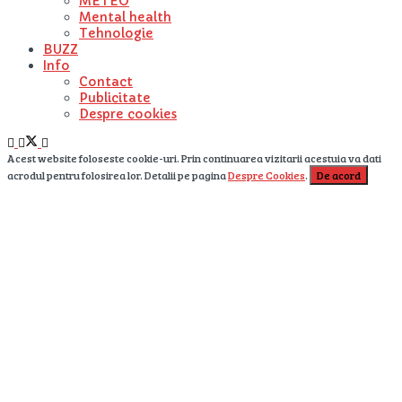
METEO
Mental health
Tehnologie
BUZZ
Info
Contact
Publicitate
Despre cookies
Acest website foloseste cookie-uri. Prin continuarea vizitarii acestuia va dati
acrodul pentru folosirea lor. Detalii pe pagina
Despre Cookies
.
De acord