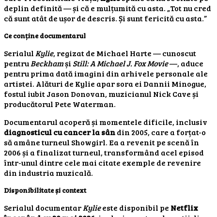
deplin definită — și că e mulțumită cu asta. „Tot nu cred
că sunt atât de ușor de descris. Și sunt fericită cu asta.”
Ce conține documentarul
Serialul
Kylie
, regizat de Michael Harte — cunoscut
pentru
Beckham
și
Still: A Michael J. Fox Movie
—, aduce
pentru prima dată imagini din arhivele personale ale
artistei. Alături de Kylie apar sora ei Dannii Minogue,
fostul iubit Jason Donovan, muzicianul Nick Cave și
producătorul Pete Waterman.
Documentarul acoperă și momentele dificile, inclusiv
diagnosticul cu cancer la sân
din 2005, care a forțat-o
să amâne turneul Showgirl. Ea a revenit pe scenă în
2006 și a finalizat turneul, transformând acel episod
într-unul dintre cele mai citate exemple de revenire
din industria muzicală.
Disponibilitate și context
Serialul documentar
Kylie
este disponibil pe
Netflix