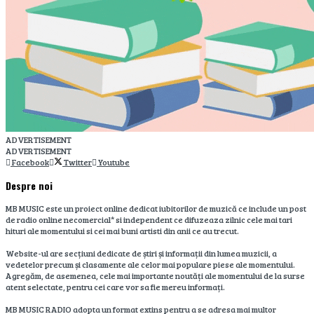
ADVERTISEMENT
ADVERTISEMENT
Facebook
Twitter
Youtube
Despre noi
MB MUSIC este un proiect online dedicat iubitorilor de muzică ce include un post
de radio online necomercial* si independent ce difuzeaza zilnic cele mai tari
hituri ale momentului si cei mai buni artisti din anii ce au trecut.
Website-ul are secțiuni dedicate de știri și informații din lumea muzicii, a
vedetelor precum și clasamente ale celor mai populare piese ale momentului.
Agregăm, de asemenea, cele mai importante noutăți ale momentului de la surse
atent selectate, pentru cei care vor sa fie mereu informați.
MB MUSIC RADIO adopta un format extins pentru a se adresa mai multor