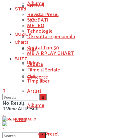
Albume
SHOWS
STIRI
Revista Presei
NOUTATI
Sport
METEO
Tehnologie
MUZICA
Dezvoltare personala
Charts
Digital Top 50
Stiri
MB AIRPLAY CHART
BUZZ
Video
Vedete
Filme si Seriale
Fun
Concerte
Timp liber
Artisti
No Result
Albume
View All Result
STIRI
Revista Presei