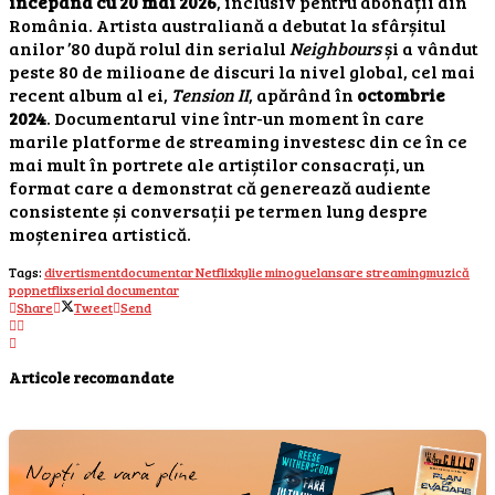
începând cu 20 mai 2026
, inclusiv pentru abonații din
România. Artista australiană a debutat la sfârșitul
anilor ’80 după rolul din serialul
Neighbours
și a vândut
peste 80 de milioane de discuri la nivel global, cel mai
recent album al ei,
Tension II
, apărând în
octombrie
2024
. Documentarul vine într-un moment în care
marile platforme de streaming investesc din ce în ce
mai mult în portrete ale artiștilor consacrați, un
format care a demonstrat că generează audiente
consistente și conversații pe termen lung despre
moștenirea artistică.
Tags:
divertisment
documentar Netflix
kylie minogue
lansare streaming
muzică
pop
netflix
serial documentar
Share
Tweet
Send
Articole recomandate