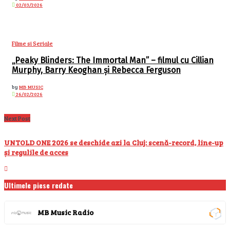
02/03/2026
Filme si Seriale
„Peaky Blinders: The Immortal Man” – filmul cu Cillian
Murphy, Barry Keoghan și Rebecca Ferguson
by
MB MUSIC
26/02/2026
Next Post
UNTOLD ONE 2026 se deschide azi la Cluj: scenă-record, line-up
și regulile de acces
Ultimele piese redate
MB Music Radio