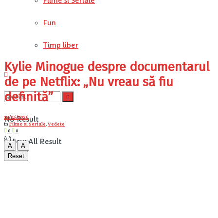
Filme si Seriale
Fun
Timp liber
Kylie Minogue despre documentarul
de pe Netflix: „Nu vreau să fiu
definită”
18/05/2026
No Result
in
Filme si Seriale
,
Vedete
0
0
A
A
View All Result
A
A
Reset