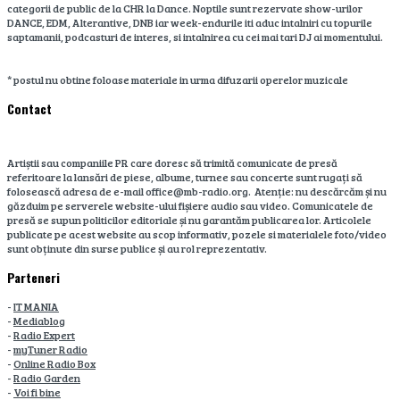
categorii de public de la CHR la Dance. Noptile sunt rezervate show-urilor
DANCE, EDM, Alterantive, DNB iar week-endurile iti aduc intalniri cu topurile
saptamanii, podcasturi de interes, si intalnirea cu cei mai tari DJ ai momentului.
* postul nu obtine foloase materiale in urma difuzarii operelor muzicale
Contact
Artiștii sau companiile PR care doresc să trimită comunicate de presă
referitoare la lansări de piese, albume, turnee sau concerte sunt rugați să
folosească adresa de e-mail office@mb-radio.org. Atenție: nu descărcăm și nu
găzduim pe serverele website-ului fișiere audio sau video. Comunicatele de
presă se supun politicilor editoriale și nu garantăm publicarea lor. Articolele
publicate pe acest website au scop informativ, pozele si materialele foto/video
sunt obținute din surse publice și au rol reprezentativ.
Parteneri
-
IT MANIA
-
Mediablog
-
Radio Expert
-
myTuner Radio
-
Online Radio Box
-
Radio Garden
-
Voi fi bine