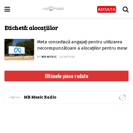
Etichetă:
alocațiilor
Meta concediază angajați pentru utilizarea
necorespunzătoare a alocațiilor pentru mese
BY
MB MUSIC
21/10/2024
Ultimele piese redate
MB Music Radio