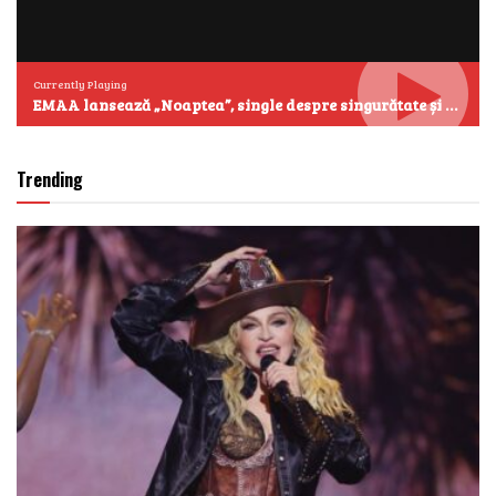
Currently Playing
EMAA lansează „Noaptea”, single despre singurătate și emoțiile care se aud cel mai clar după miezul nopții
Trending