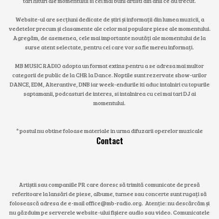
tari hituri ale momentului si cei mai buni artisti din anii ce au trecut.
Website-ul are secțiuni dedicate de știri și informații din lumea muzicii, a
vedetelor precum și clasamente ale celor mai populare piese ale momentului.
Agregăm, de asemenea, cele mai importante noutăți ale momentului de la
surse atent selectate, pentru cei care vor sa fie mereu informați.
MB MUSIC RADIO adopta un format extins pentru a se adresa mai multor
categorii de public de la CHR la Dance. Noptile sunt rezervate show-urilor
DANCE, EDM, Alterantive, DNB iar week-endurile iti aduc intalniri cu topurile
saptamanii, podcasturi de interes, si intalnirea cu cei mai tari DJ ai
momentului.
* postul nu obtine foloase materiale in urma difuzarii operelor muzicale
Contact
Artiștii sau companiile PR care doresc să trimită comunicate de presă
referitoare la lansări de piese, albume, turnee sau concerte sunt rugați să
folosească adresa de e-mail office@mb-radio.org. Atenție: nu descărcăm și
nu găzduim pe serverele website-ului fișiere audio sau video. Comunicatele