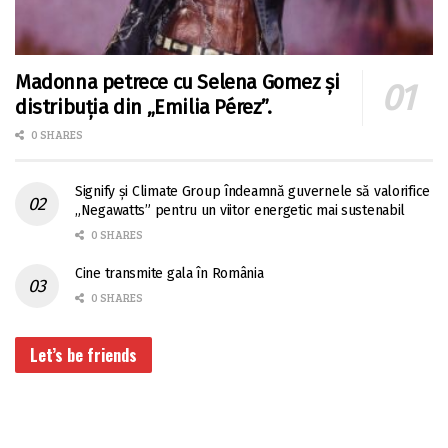
Madonna petrece cu Selena Gomez și
distribuția din „Emilia Pérez”.
0 SHARES
Signify și Climate Group îndeamnă guvernele să valorifice
„Negawatts” pentru un viitor energetic mai sustenabil
0 SHARES
Cine transmite gala în România
0 SHARES
Let’s be friends