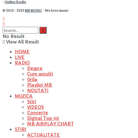
-
Online Radio
© 2012 - 2025
MB MUSIC
- We love music
No Result
View All Result
HOME
LIVE
RADIO
Despre
Cum asculti
Grila
Playlist MB
NOUTATI
MUZICA
Stiri
VIDEOS
Concerte
Digital Top 50
MB AIRPLAY CHART
STIRI
ACTUALITATE