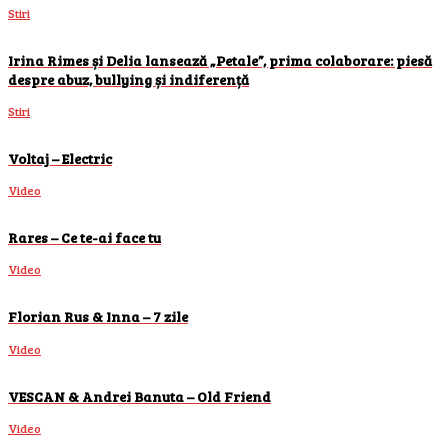
Stiri
Irina Rimes și Delia lansează „Petale”, prima colaborare: piesă
despre abuz, bullying și indiferență
Stiri
Voltaj – Electric
Video
Rares – Ce te-ai face tu
Video
Florian Rus & Inna – 7 zile
Video
VESCAN & Andrei Banuta – Old Friend
Video