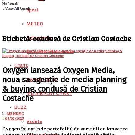
No Result
View All Result
Sport
METEO
Etichetă:
condusă de Cristian Costache
Tehnologie
Dezvoltare personala
Charts
Oxygen lansează Oxygen Media,
noua sa agenție de media planning
Digital Top 50
& buying, condusă de Cristian
MB AIRPLAY CHART
Costache
BUZZ
by
MB MUSIC
08/05/2025
Vedete
Oxygen își extinde portofoliul de servicii cu lansarea
Oxygen Media, o agenție dedicată planificării și