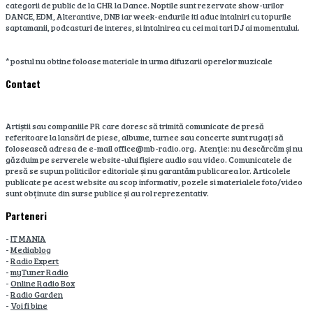
categorii de public de la CHR la Dance. Noptile sunt rezervate show-urilor
DANCE, EDM, Alterantive, DNB iar week-endurile iti aduc intalniri cu topurile
saptamanii, podcasturi de interes, si intalnirea cu cei mai tari DJ ai momentului.
* postul nu obtine foloase materiale in urma difuzarii operelor muzicale
Contact
Artiștii sau companiile PR care doresc să trimită comunicate de presă
referitoare la lansări de piese, albume, turnee sau concerte sunt rugați să
folosească adresa de e-mail office@mb-radio.org. Atenție: nu descărcăm și nu
găzduim pe serverele website-ului fișiere audio sau video. Comunicatele de
presă se supun politicilor editoriale și nu garantăm publicarea lor. Articolele
publicate pe acest website au scop informativ, pozele si materialele foto/video
sunt obținute din surse publice și au rol reprezentativ.
Parteneri
-
IT MANIA
-
Mediablog
-
Radio Expert
-
myTuner Radio
-
Online Radio Box
-
Radio Garden
-
Voi fi bine