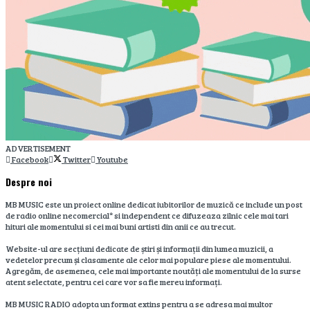
ADVERTISEMENT
Facebook
Twitter
Youtube
Despre noi
MB MUSIC este un proiect online dedicat iubitorilor de muzică ce include un post
de radio online necomercial* si independent ce difuzeaza zilnic cele mai tari
hituri ale momentului si cei mai buni artisti din anii ce au trecut.
Website-ul are secțiuni dedicate de știri și informații din lumea muzicii, a
vedetelor precum și clasamente ale celor mai populare piese ale momentului.
Agregăm, de asemenea, cele mai importante noutăți ale momentului de la surse
atent selectate, pentru cei care vor sa fie mereu informați.
MB MUSIC RADIO adopta un format extins pentru a se adresa mai multor