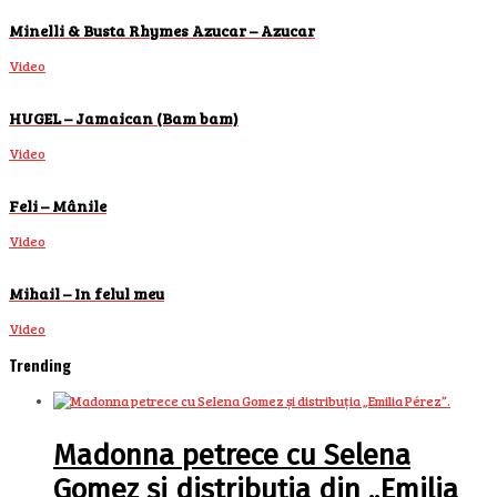
Minelli & Busta Rhymes Azucar – Azucar
Video
HUGEL – Jamaican (Bam bam)
Video
Feli – Mânile
Video
Mihail – In felul meu
Video
Trending
Madonna petrece cu Selena
Gomez și distribuția din „Emilia