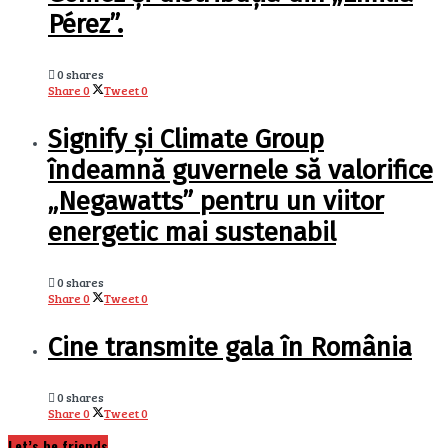
Pérez”.
0 shares
Share
0
Tweet
0
Signify și Climate Group
îndeamnă guvernele să valorifice
„Negawatts” pentru un viitor
energetic mai sustenabil
0 shares
Share
0
Tweet
0
Cine transmite gala în România
0 shares
Share
0
Tweet
0
Let’s be friends