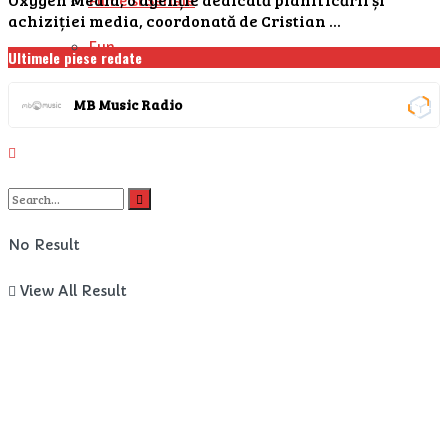
Filme si Seriale
achiziției media, coordonată de Cristian ...
Fun
Ultimele piese redate
Timp liber
MB Music Radio
No Result
View All Result