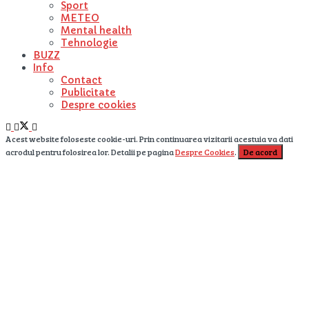
Sport
METEO
Mental health
Tehnologie
BUZZ
Info
Contact
Publicitate
Despre cookies
Acest website foloseste cookie-uri. Prin continuarea vizitarii acestuia va dati
acrodul pentru folosirea lor. Detalii pe pagina
Despre Cookies
.
De acord