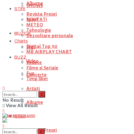
Albume
SHOWS
STIRI
Revista Presei
NOUTATI
Sport
METEO
Tehnologie
MUZICA
Dezvoltare personala
Charts
Digital Top 50
Stiri
MB AIRPLAY CHART
BUZZ
Video
Vedete
Filme si Seriale
Fun
Concerte
Timp liber
Artisti
No Result
Albume
View All Result
STIRI
Revista Presei