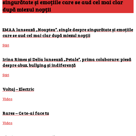
singurătate și emoțiile care se aud cel mai clar
după miezul nopții
EMAA lansează „Noaptea”, single despre singurătate și emoțiile
care se aud cel mai clar după miezul nopții
Stiri
Irina Rimes și Delia lansează „Petale”, prima colaborare: piesă
despre abuz, bullying și indiferență
Stiri
Voltaj – Electric
Video
Rares – Ce te-ai face tu
Video