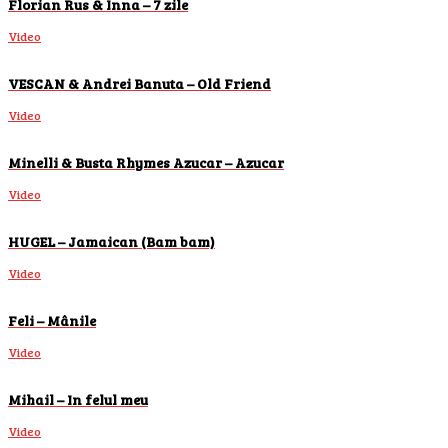
Florian Rus & Inna – 7 zile
Video
VESCAN & Andrei Banuta – Old Friend
Video
Minelli & Busta Rhymes Azucar – Azucar
Video
HUGEL – Jamaican (Bam bam)
Video
Feli – Mânile
Video
Mihail – In felul meu
Video