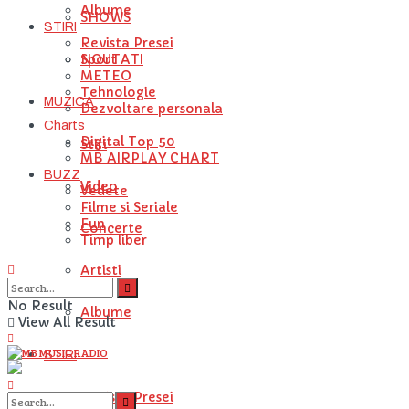
Albume
SHOWS
STIRI
Revista Presei
NOUTATI
Sport
METEO
Tehnologie
MUZICA
Dezvoltare personala
Charts
Digital Top 50
Stiri
MB AIRPLAY CHART
BUZZ
Video
Vedete
Filme si Seriale
Fun
Concerte
Timp liber
Artisti
No Result
Albume
View All Result
STIRI
Revista Presei