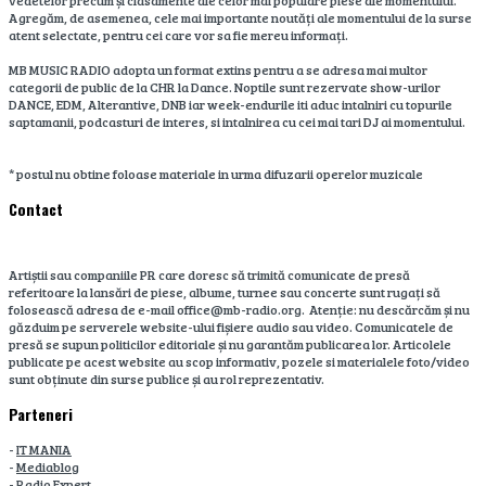
vedetelor precum și clasamente ale celor mai populare piese ale momentului.
Agregăm, de asemenea, cele mai importante noutăți ale momentului de la surse
atent selectate, pentru cei care vor sa fie mereu informați.
MB MUSIC RADIO adopta un format extins pentru a se adresa mai multor
categorii de public de la CHR la Dance. Noptile sunt rezervate show-urilor
DANCE, EDM, Alterantive, DNB iar week-endurile iti aduc intalniri cu topurile
saptamanii, podcasturi de interes, si intalnirea cu cei mai tari DJ ai momentului.
* postul nu obtine foloase materiale in urma difuzarii operelor muzicale
Contact
Artiștii sau companiile PR care doresc să trimită comunicate de presă
referitoare la lansări de piese, albume, turnee sau concerte sunt rugați să
folosească adresa de e-mail office@mb-radio.org. Atenție: nu descărcăm și nu
găzduim pe serverele website-ului fișiere audio sau video. Comunicatele de
presă se supun politicilor editoriale și nu garantăm publicarea lor. Articolele
publicate pe acest website au scop informativ, pozele si materialele foto/video
sunt obținute din surse publice și au rol reprezentativ.
Parteneri
-
IT MANIA
-
Mediablog
-
Radio Expert