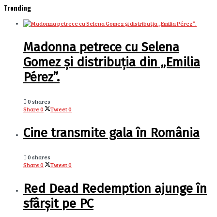
Trending
Madonna petrece cu Selena
Gomez și distribuția din „Emilia
Pérez”.
0 shares
Share
0
Tweet
0
Cine transmite gala în România
0 shares
Share
0
Tweet
0
Red Dead Redemption ajunge în
sfârșit pe PC