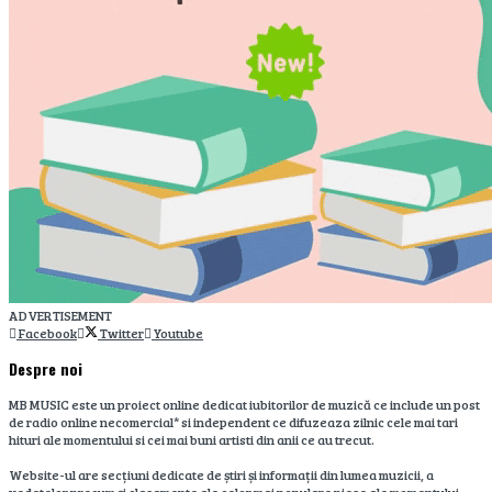
ADVERTISEMENT
Facebook
Twitter
Youtube
Despre noi
MB MUSIC este un proiect online dedicat iubitorilor de muzică ce include un post
de radio online necomercial* si independent ce difuzeaza zilnic cele mai tari
hituri ale momentului si cei mai buni artisti din anii ce au trecut.
Website-ul are secțiuni dedicate de știri și informații din lumea muzicii, a