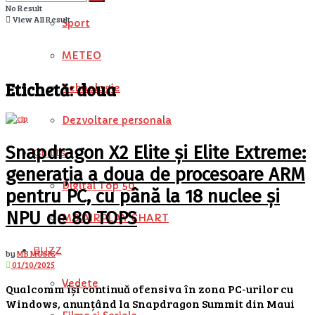
No Result
View All Result
Sport
METEO
Etichetă:
doua
Tehnologie
Dezvoltare personala
Snapdragon X2 Elite și Elite Extreme:
Charts
generația a doua de procesoare ARM
Digital Top 50
pentru PC, cu până la 18 nuclee și
NPU de 80 TOPS
MB AIRPLAY CHART
BUZZ
by
MB MUSIC
01/10/2025
Vedete
Qualcomm își continuă ofensiva în zona PC-urilor cu
Windows, anunțând la Snapdragon Summit din Maui