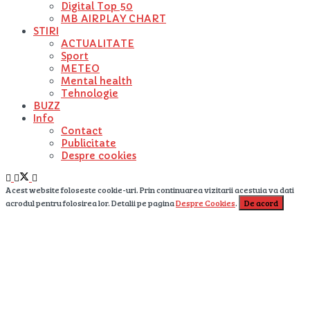
Digital Top 50
MB AIRPLAY CHART
STIRI
ACTUALITATE
Sport
METEO
Mental health
Tehnologie
BUZZ
Info
Contact
Publicitate
Despre cookies
Acest website foloseste cookie-uri. Prin continuarea vizitarii acestuia va dati
acrodul pentru folosirea lor. Detalii pe pagina
Despre Cookies
.
De acord