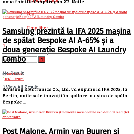
Filme si Seriale
noua familie Snapdragon X2. Noile ...
Fun
Timp liber
Samsung prezintă la IFA 2025 mașina
de spălat Bespoke AI A-65% și a
doua generație Bespoke AI Laundry
Combo
No Result
by
MB MUSIC
03/09/2025
View All Result
Samsung Electronics Co., Ltd. va expune la IFA 2025, la
Berlin, noile sale inovații în spălare: mașina de spălat
Bespoke ...
Post Malone, Armin van Buuren și