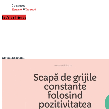
0 shares
Share
0
Tweet
0
Let’s be friends
ADVERTISEMENT