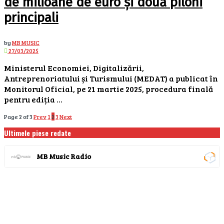
de milioane de euro și două piloni
principali
by
MB MUSIC
27/03/2025
Ministerul Economiei, Digitalizării,
Antreprenoriatului și Turismului (MEDAT) a publicat în
Monitorul Oficial, pe 21 martie 2025, procedura finală
pentru ediția ...
Page 2 of 3
Prev
1
2
3
Next
Ultimele piese redate
MB Music Radio