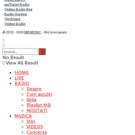
-
myTuner Radio
-
Online Radio Box
-
Radio Garden
-
Voi fi bine
-
Online Radio
© 2012 - 2025
MB MUSIC
- We love music
No Result
View All Result
HOME
LIVE
RADIO
Despre
Cum asculti
Grila
Playlist MB
NOUTATI
MUZICA
Stiri
VIDEOS
Concerte