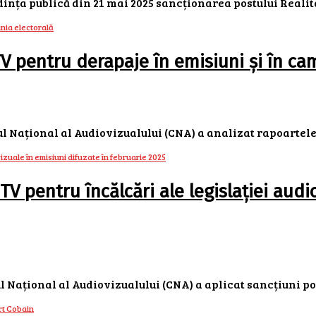
dința publică din 21 mai 2025 sancționarea postului Realita
V pentru derapaje în emisiuni și în ca
ul Național al Audiovizualului (CNA) a analizat rapoartele 
 pentru încălcări ale legislației audio
ul Național al Audiovizualului (CNA) a aplicat sancțiuni post