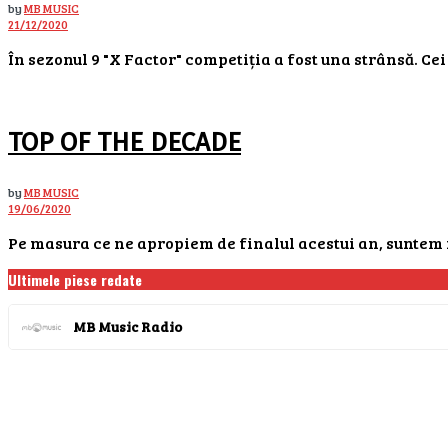
by
MB MUSIC
21/12/2020
În sezonul 9 "X Factor" competiția a fost una strânsă. Cei
TOP OF THE DECADE
by
MB MUSIC
19/06/2020
Pe masura ce ne apropiem de finalul acestui an, suntem i
Ultimele piese redate
MB Music Radio