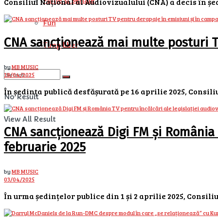
Filme si Seriale
Consiliul Național al Audiovizualului (CNA) a decis în șe
Fun
CNA sancționează mai multe posturi T
Timp liber
by
MB MUSIC
18/04/2025
În ședința publică desfășurată pe 16 aprilie 2025, Consili
No Result
View All Result
CNA sancționează Digi FM și România TV
februarie 2025
by
MB MUSIC
03/04/2025
În urma ședințelor publice din 1 și 2 aprilie 2025, Consili