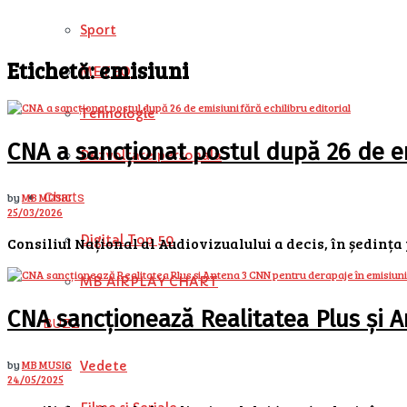
Sport
Etichetă:
emisiuni
METEO
Tehnologie
CNA a sancționat postul după 26 de em
Dezvoltare personala
by
MB MUSIC
Charts
25/03/2026
Digital Top 50
Consiliul Național al Audiovizualului a decis, în ședința 
MB AIRPLAY CHART
CNA sancționează Realitatea Plus și 
BUZZ
by
MB MUSIC
Vedete
24/05/2025