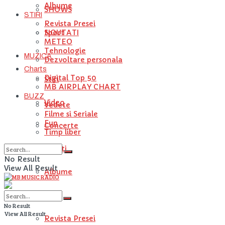
Albume
SHOWS
STIRI
Revista Presei
NOUTATI
Sport
METEO
Tehnologie
MUZICA
Dezvoltare personala
Charts
Digital Top 50
Stiri
MB AIRPLAY CHART
BUZZ
Video
Vedete
Filme si Seriale
Fun
Concerte
Timp liber
Artisti
No Result
View All Result
Albume
STIRI
No Result
View All Result
Revista Presei