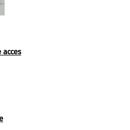
e acces
e