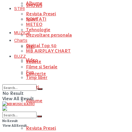
Albume
SHOWS
STIRI
Revista Presei
NOUTATI
Sport
METEO
Tehnologie
MUZICA
Dezvoltare personala
Charts
Digital Top 50
Stiri
MB AIRPLAY CHART
BUZZ
Video
Vedete
Filme si Seriale
Fun
Concerte
Timp liber
Artisti
No Result
View All Result
Albume
STIRI
No Result
View All Result
Revista Presei