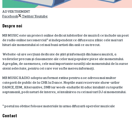
ADVERTISEMENT
Facebook
Twitter
Youtube
Despre noi
MB MUSIC este un proiect online dedicat iubitorilor de muzică ce include un post
de radio online necomercial* si independent ce difuzeaza zilnic cele mai tari
hituri ale momentului si cei mai buni artisti din anii ce au trecut.
Website-ul are secțiuni dedicate de știri și informații din lumea muzicii, a
vedetelor precum și clasamente ale celor mai populare piese ale momentului.
Agregăm, de asemenea, cele mai importante noutăți ale momentului de la surse
atent selectate, pentru cei care vor sa fie mereu informați.
MB MUSIC RADIO adopta un format extins pentru a se adresa mai multor
categorii de public de la CHR la Dance. Noptile sunt rezervate show-urilor
DANCE, EDM, Alterantive, DNB iar week-endurile iti aduc intalniri cu topurile
saptamanii, podcasturi de interes, si intalnirea cu cei mai tari DJ ai momentului.
* postul nu obtine foloase materiale in urma difuzarii operelor muzicale
Contact