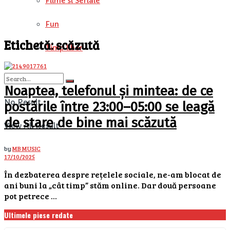
Filme si Seriale
Fun
Etichetă:
scăzută
Timp liber
Noaptea, telefonul și mintea: de ce
No Result
postările între 23:00–05:00 se leagă
de stare de bine mai scăzută
View All Result
by
MB MUSIC
17/10/2025
În dezbaterea despre rețelele sociale, ne-am blocat de
ani buni la „cât timp” stăm online. Dar două persoane
pot petrece ...
Ultimele piese redate