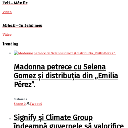
Feli – Mânile
Video
Mihail – In felul meu
Video
Trending
Madonna petrece cu Selena
Gomez și distribuția din „Emilia
Pérez”.
0 shares
Share
0
Tweet
0
Signify și Climate Group
îndeamnă guvernele să valorifice