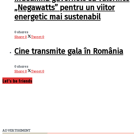
„Negawatts” pentru un viitor
energetic mai sustenabil
0 shares
Share
0
Tweet
0
Cine transmite gala în România
0 shares
Share
0
Tweet
0
Let’s be friends
ADVERTISEMENT