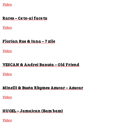
Video
Rares – Ce te-ai face tu
Video
Florian Rus & Inna – 7 zile
Video
VESCAN & Andrei Banuta – Old Friend
Video
Minelli & Busta Rhymes Azucar – Azucar
Video
HUGEL – Jamaican (Bam bam)
Video