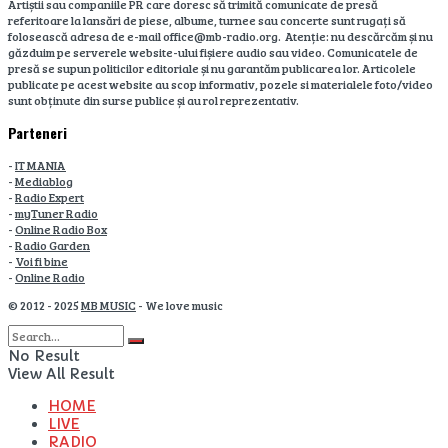
Artiștii sau companiile PR care doresc să trimită comunicate de presă
referitoare la lansări de piese, albume, turnee sau concerte sunt rugați să
folosească adresa de e-mail office@mb-radio.org. Atenție: nu descărcăm și nu
găzduim pe serverele website-ului fișiere audio sau video. Comunicatele de
presă se supun politicilor editoriale și nu garantăm publicarea lor. Articolele
publicate pe acest website au scop informativ, pozele si materialele foto/video
sunt obținute din surse publice și au rol reprezentativ.
Parteneri
-
IT MANIA
-
Mediablog
-
Radio Expert
-
myTuner Radio
-
Online Radio Box
-
Radio Garden
-
Voi fi bine
-
Online Radio
© 2012 - 2025
MB MUSIC
- We love music
No Result
View All Result
HOME
LIVE
RADIO