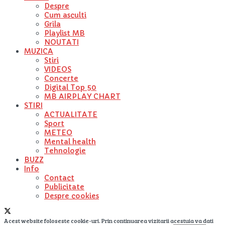
Despre
Cum asculti
Grila
Playlist MB
NOUTATI
MUZICA
Stiri
VIDEOS
Concerte
Digital Top 50
MB AIRPLAY CHART
STIRI
ACTUALITATE
Sport
METEO
Mental health
Tehnologie
BUZZ
Info
Contact
Publicitate
Despre cookies
Acest website foloseste cookie-uri. Prin continuarea vizitarii acestuia va dati