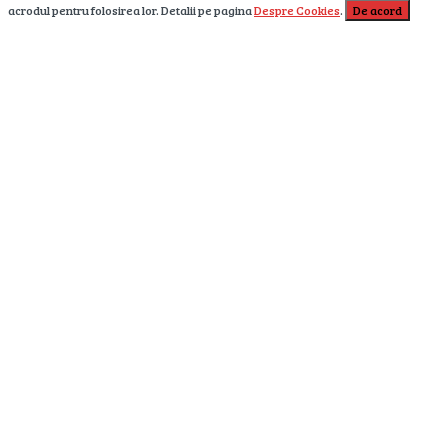
acrodul pentru folosirea lor. Detalii pe pagina
Despre Cookies
.
De acord