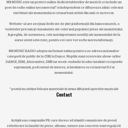
MB MUSIC este un proiect online dedicat iubitorilor de muzică ce include un
post de radio online necomercial* si independent ce difuzeaza zilnic cele mai
tari hituri ale momentului si cei mai buni artisti din anii ce au trecut.
Website-ul are secțiuni dedicate de știri și informații din lumea muzicii, a
vedetelor precum și clasamente ale celor mai populare piese ale momentului.
Agregăm, de asemenea, cele mai importante noutăți ale momentului de la
surse atent selectate, pentru cei care vor sa fie mereu informați.
MB MUSIC RADIO adopta un format extins pentru a se adresa mai multor
categorii de public de la CHR la Dance. Noptile sunt rezervate show-urilor
DANCE, EDM, Alterantive, DNB iar week-endurile iti aduc intalniri cu topurile
saptamanii, podcasturi de interes, si intalnirea cu cei mai tari DJ ai
momentului.
* postul nu obtine foloase materiale in urma difuzarii operelor muzicale
Contact
Artiștii sau companiile PR care doresc să trimită comunicate de presă
referitoare la lansări de piese, albume, turnee sau concerte sunt rugați să