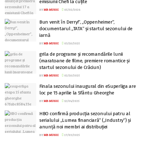
emisiunii Chefi la cuțite
BY
MB MUSIC
05/02/2026
Bun venit în Derry!”, „Oppenheimer”,
documentarul „TATA” și startul sezonului de
iarnă
BY
MB MUSIC
03/10/2025
grila de programe și recomandările lunii
(maratoane de filme, premiere romantice și
startul sezonului de Crăciun)
BY
MB MUSIC
02/10/2025
Finala sezonului inaugural din eSuperliga are
loc pe 15 aprilie la Sfântu Gheorghe
BY
MB MUSIC
12/04/2025
HBO confirmă producția sezonului patru al
serialului „Lumea financiară” („Industry”) și
anunță noi membri ai distribuției
BY
MB MUSIC
17/03/2025