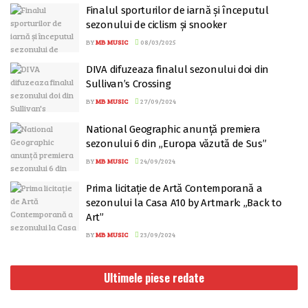
Finalul sporturilor de iarnă și începutul
sezonului de ciclism și snooker
BY
MB MUSIC
08/03/2025
DIVA difuzeaza finalul sezonului doi din
Sullivan’s Crossing
BY
MB MUSIC
27/09/2024
National Geographic anunță premiera
sezonului 6 din „Europa văzută de Sus”
BY
MB MUSIC
24/09/2024
Prima licitație de Artă Contemporană a
sezonului la Casa A10 by Artmark: „Back to
Art”
BY
MB MUSIC
23/09/2024
Ultimele piese redate