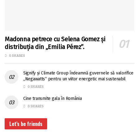
Madonna petrece cu Selena Gomez și
distribuția din „Emilia Pérez”.
0 SHARES
Signify și Climate Group îndeamnă guvernele să valorifice
„Negawatts” pentru un viitor energetic mai sustenabil
0 SHARES
Cine transmite gala în România
0 SHARES
Let’s be friends