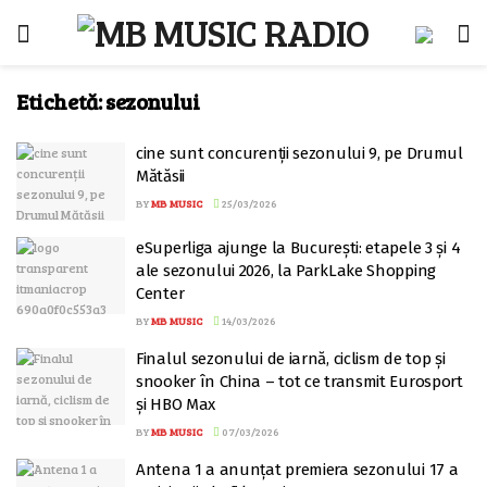
Etichetă:
sezonului
cine sunt concurenții sezonului 9, pe Drumul
Mătăsii
BY
MB MUSIC
25/03/2026
eSuperliga ajunge la București: etapele 3 și 4
ale sezonului 2026, la ParkLake Shopping
Center
BY
MB MUSIC
14/03/2026
Finalul sezonului de iarnă, ciclism de top și
snooker în China – tot ce transmit Eurosport
și HBO Max
BY
MB MUSIC
07/03/2026
Antena 1 a anunțat premiera sezonului 17 a