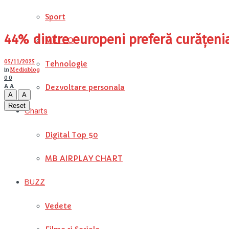
Sport
44% dintre europeni preferă curățeni
METEO
05/11/2025
Tehnologie
in
Mediablog
0
0
A
A
Dezvoltare personala
A
A
Reset
Charts
Digital Top 50
MB AIRPLAY CHART
BUZZ
Vedete