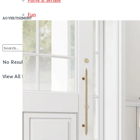
Filme si Seriale
Fun
ADVERTISEMENT
Timp liber
No Result
View All Result