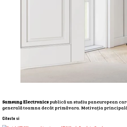
Samsung Electronics
publică un studiu paneuropean care
generală toamna decât primăvara. Motivația principală ț
Citeste si