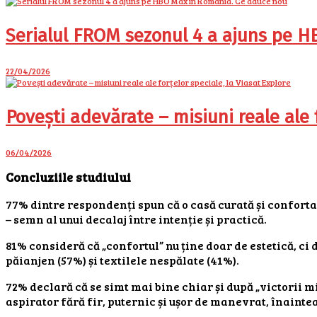
Serialul FROM sezonul 4 a ajuns pe 
22/04/2026
Povești adevărate – misiuni reale ale f
06/04/2026
Concluziile studiului
77% dintre respondenți spun că o casă curată și conforta
– semn al unui decalaj între intenție și practică.
81% consideră că „confortul” nu ține doar de estetică, ci 
păianjen (57%) și textilele nespălate (41%).
72% declară că se simt mai bine chiar și după „victorii m
aspirator fără fir, puternic și ușor de manevrat, înainte