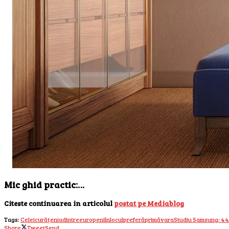
Mic ghid practic:…
Citeste continuarea in articolul
postat pe Mediablog
Tags:
Celei
curățenia
dintre
europeni
în
locul
preferă
primăvara
Studiu Samsung: 44%
Share
Tweet
Send