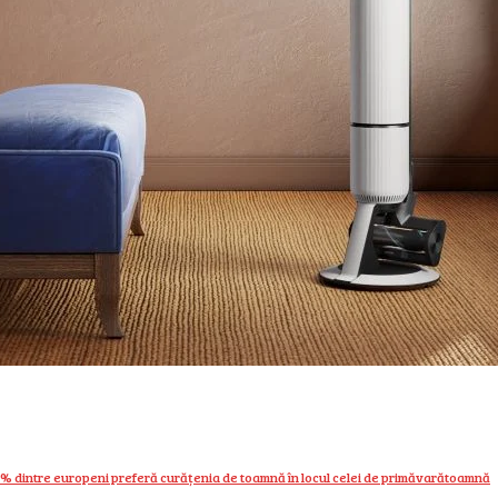
 dintre europeni preferă curățenia de toamnă în locul celei de primăvară
toamnă