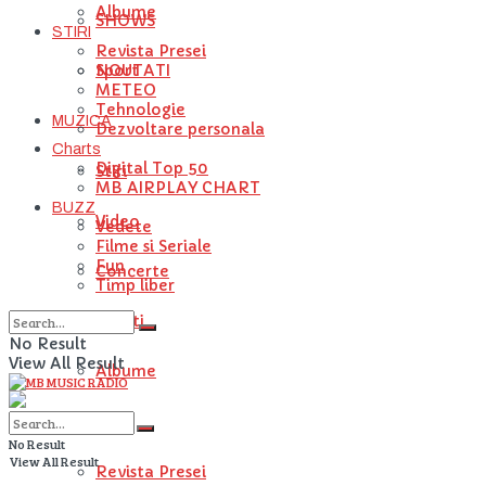
Albume
SHOWS
STIRI
Revista Presei
NOUTATI
Sport
METEO
Tehnologie
MUZICA
Dezvoltare personala
Charts
Digital Top 50
Stiri
MB AIRPLAY CHART
BUZZ
Video
Vedete
Filme si Seriale
Fun
Concerte
Timp liber
Artisti
No Result
View All Result
Albume
STIRI
No Result
View All Result
Revista Presei