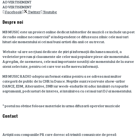
ADVERTISEMENT
ADVERTISEMENT
Facebook
Twitter
Youtube
Despre noi
MB MUSIC este un proiect online dedicat iubitorilor de muzică ce include un post
de radio online necomercial* si independent ce difuzeaza zilnic cele mai tari
hituri ale momentului si cei mai buni artisti din anii ce au trecut.
Website-ul are secțiuni dedicate de știri și informații din lumea muzicii, a
vedetelor precum și clasamente ale celor mai populare piese ale momentului.
Agregăm, de asemenea, cele mai importante noutăți ale momentului de la surse
atent selectate, pentru cei care vor sa fie mereu informați.
MB MUSIC RADIO adopta un format extins pentru a se adresa mai multor
categorii de public de la CHR la Dance. Noptile sunt rezervate show-urilor
DANCE, EDM, Alterantive, DNB iar week-endurile iti aduc intalniri cu topurile
saptamanii, podcasturi de interes, si intalnirea cu cei mai tari DJ ai momentului.
* postul nu obtine foloase materiale in urma difuzarii operelor muzicale
Contact
Artiștii sau companiile PR care doresc să trimită comunicate de presă