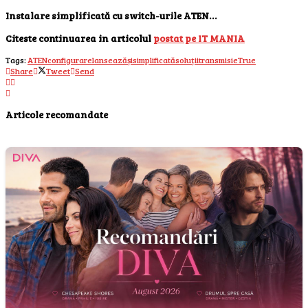
Instalare simplificată cu switch-urile ATEN…
Citeste continuarea in articolul
postat pe IT MANIA
Tags:
ATEN
configurare
lansează
și
simplificată
soluții
transmisie
True
Share
Tweet
Send
Articole recomandate