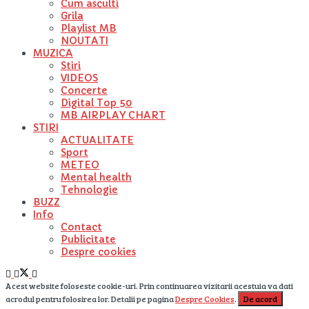
Cum asculti
Grila
Playlist MB
NOUTATI
MUZICA
Stiri
VIDEOS
Concerte
Digital Top 50
MB AIRPLAY CHART
STIRI
ACTUALITATE
Sport
METEO
Mental health
Tehnologie
BUZZ
Info
Contact
Publicitate
Despre cookies
Acest website foloseste cookie-uri. Prin continuarea vizitarii acestuia va dati
acrodul pentru folosirea lor. Detalii pe pagina
Despre Cookies
.
De acord