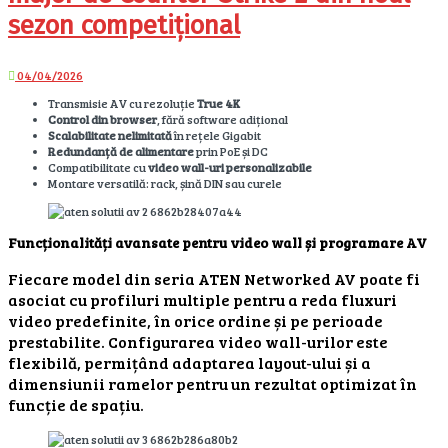
sezon competițional
04/04/2026
Transmisie AV cu rezoluție
True 4K
Control din browser
, fără software adițional
Scalabilitate nelimitată
în rețele Gigabit
Redundanță de alimentare
prin PoE și DC
Compatibilitate cu
video wall-uri personalizabile
Montare versatilă: rack, șină DIN sau curele
Funcționalități avansate pentru video wall și programare AV
Fiecare model din seria ATEN Networked AV poate fi
asociat cu profiluri multiple pentru a reda fluxuri
video predefinite, în orice ordine și pe perioade
prestabilite. Configurarea video wall-urilor este
flexibilă, permițând adaptarea layout-ului și a
dimensiunii ramelor pentru un rezultat optimizat în
funcție de spațiu.