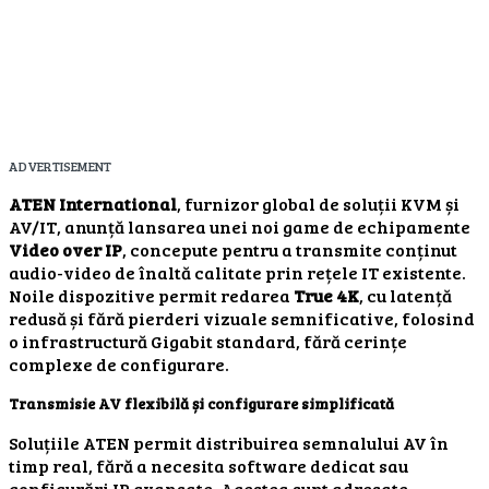
ADVERTISEMENT
ATEN International
, furnizor global de soluții KVM și
AV/IT, anunță lansarea unei noi game de echipamente
Video over IP
, concepute pentru a transmite conținut
audio-video de înaltă calitate prin rețele IT existente.
Noile dispozitive permit redarea
True 4K
, cu latență
redusă și fără pierderi vizuale semnificative, folosind
o infrastructură Gigabit standard, fără cerințe
complexe de configurare.
Transmisie AV flexibilă și configurare simplificată
Soluțiile ATEN permit distribuirea semnalului AV în
timp real, fără a necesita software dedicat sau
configurări IP avansate. Acestea sunt adresate