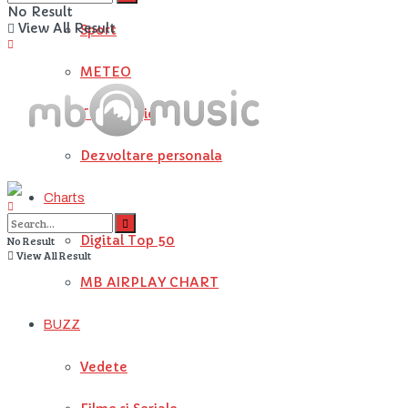
No Result
View All Result
Sport
METEO
Tehnologie
Dezvoltare personala
Charts
Digital Top 50
No Result
View All Result
MB AIRPLAY CHART
BUZZ
Vedete