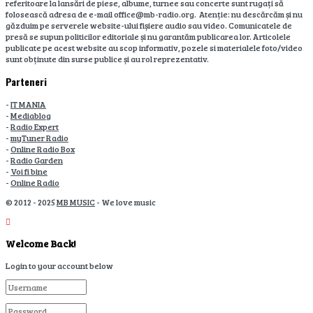
referitoare la lansări de piese, albume, turnee sau concerte sunt rugați să
folosească adresa de e-mail office@mb-radio.org. Atenție: nu descărcăm și nu
găzduim pe serverele website-ului fișiere audio sau video. Comunicatele de
presă se supun politicilor editoriale și nu garantăm publicarea lor. Articolele
publicate pe acest website au scop informativ, pozele si materialele foto/video
sunt obținute din surse publice și au rol reprezentativ.
Parteneri
-
IT MANIA
-
Mediablog
-
Radio Expert
-
myTuner Radio
-
Online Radio Box
-
Radio Garden
-
Voi fi bine
-
Online Radio
© 2012 - 2025
MB MUSIC
- We love music
Welcome Back!
Login to your account below