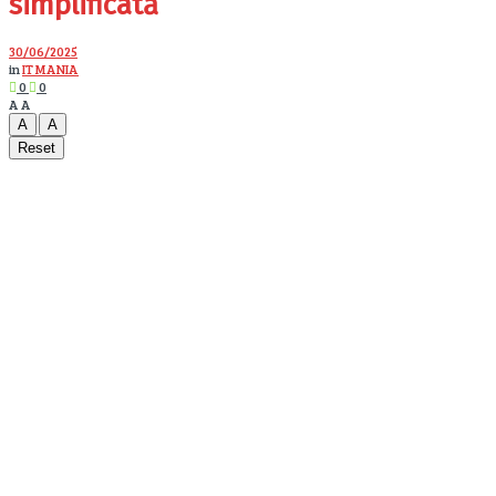
simplificată
30/06/2025
in
IT MANIA
0
0
A
A
A
A
Reset