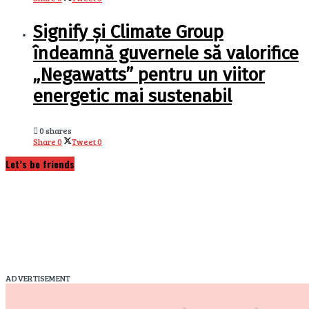
Signify și Climate Group
îndeamnă guvernele să valorifice
„Negawatts” pentru un viitor
energetic mai sustenabil
0 shares
Share
0
Tweet
0
Let’s be friends
ADVERTISEMENT