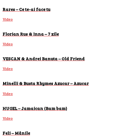
Rares – Ce te-ai face tu
Video
Florian Rus & Inna – 7 zile
Video
VESCAN & Andrei Banuta – Old Friend
Video
Minelli & Busta Rhymes Azucar – Azucar
Video
HUGEL – Jamaican (Bam bam)
Video
Feli – Mânile