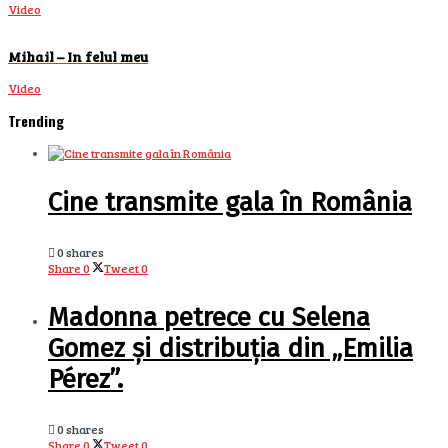
Video
Mihail – In felul meu
Video
Trending
Cine transmite gala în România
0 shares
Share
0
Tweet
0
Madonna petrece cu Selena
Gomez și distribuția din „Emilia
Pérez”.
0 shares
Share
0
Tweet
0