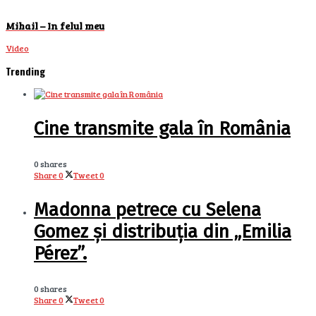
Mihail – In felul meu
Video
Trending
Cine transmite gala în România
0 shares
Share
0
Tweet
0
Madonna petrece cu Selena
Gomez și distribuția din „Emilia
Pérez”.
0 shares
Share
0
Tweet
0