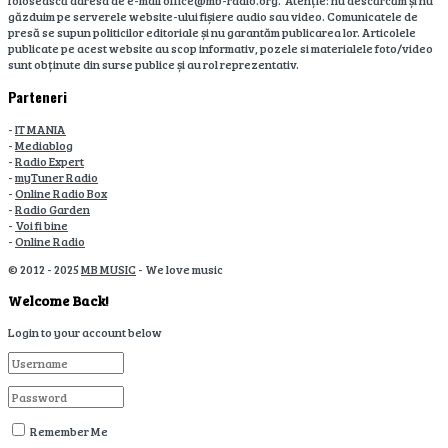
folosească adresa de e-mail office@mb-radio.org. Atenție: nu descărcăm și nu
găzduim pe serverele website-ului fișiere audio sau video. Comunicatele de
presă se supun politicilor editoriale și nu garantăm publicarea lor. Articolele
publicate pe acest website au scop informativ, pozele si materialele foto/video
sunt obținute din surse publice și au rol reprezentativ.
Parteneri
-
IT MANIA
-
Mediablog
-
Radio Expert
-
myTuner Radio
-
Online Radio Box
-
Radio Garden
-
Voi fi bine
-
Online Radio
© 2012 - 2025
MB MUSIC
- We love music
Welcome Back!
Login to your account below
Remember Me