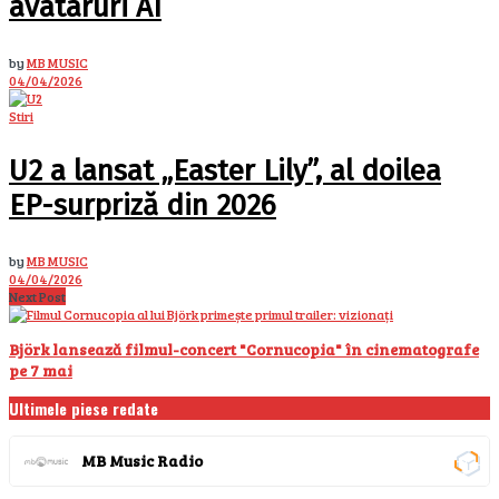
avataruri AI
by
MB MUSIC
04/04/2026
Stiri
U2 a lansat „Easter Lily”, al doilea
EP-surpriză din 2026
by
MB MUSIC
04/04/2026
Next Post
Björk lansează filmul-concert "Cornucopia" în cinematografe
pe 7 mai
Ultimele piese redate
MB Music Radio