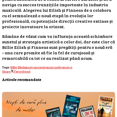
naviga cu succes tranzițiile importante în industria
muzicală. Alegerea lui Eilish și Finneas de a colabora
cu el semnalează o nouă etapă în evoluția lor
profesională, cu potențiale direcții creative extinse și
proiecte inovatoare la orizont.
Rămâne de văzut cum va influența această schimbare
sunetul și strategia artistică a celor doi, dar este clar că
Billie Eilish și Finneas sunt pregătiți pentru o nouă eră
– una care promite să fie la fel de curajoasă și
remarcabilă ca tot ce au realizat până acum.
Tags:
Billie Eilish
muzica
noutati muzica
stiri muzica
Share
Tweet
Send
Articole recomandate