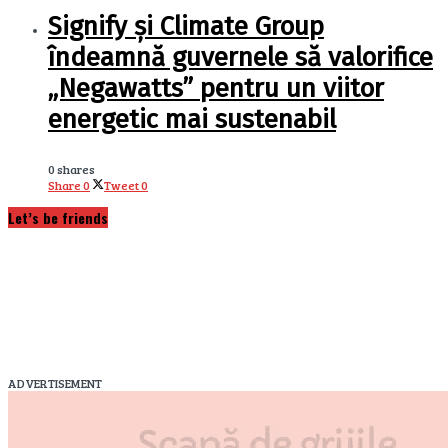
Signify și Climate Group
îndeamnă guvernele să valorifice
„Negawatts” pentru un viitor
energetic mai sustenabil
0 shares
Share
0
Tweet
0
Let’s be friends
ADVERTISEMENT