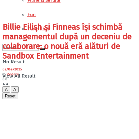
Filme si Seriale
Fun
Billie Eilish și Finneas își schimbă
Timp liber
managementul după un deceniu de
colaborare: o nouă eră alături de
Sandbox Entertainment
No Result
02/04/2025
in
Vedete
View All Result
0
0
A
A
A
A
Reset