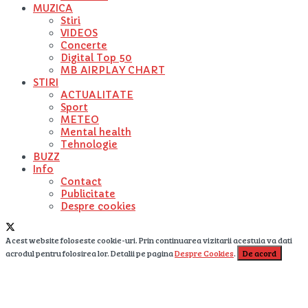
MUZICA
Stiri
VIDEOS
Concerte
Digital Top 50
MB AIRPLAY CHART
STIRI
ACTUALITATE
Sport
METEO
Mental health
Tehnologie
BUZZ
Info
Contact
Publicitate
Despre cookies
Acest website foloseste cookie-uri. Prin continuarea vizitarii acestuia va dati
acrodul pentru folosirea lor. Detalii pe pagina
Despre Cookies
.
De acord