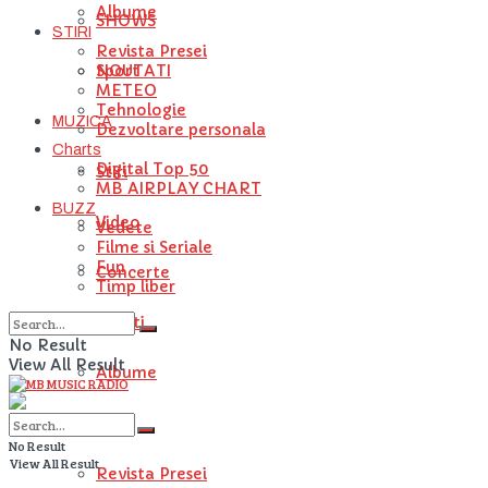
Albume
SHOWS
STIRI
Revista Presei
NOUTATI
Sport
METEO
Tehnologie
MUZICA
Dezvoltare personala
Charts
Digital Top 50
Stiri
MB AIRPLAY CHART
BUZZ
Video
Vedete
Filme si Seriale
Fun
Concerte
Timp liber
Artisti
No Result
View All Result
Albume
STIRI
No Result
View All Result
Revista Presei