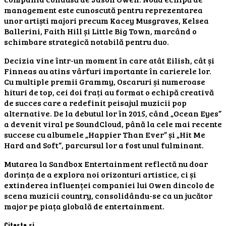
management este cunoscută pentru reprezentarea
unor artiști majori precum Kacey Musgraves, Kelsea
Ballerini, Faith Hill și Little Big Town, marcând o
schimbare strategică notabilă pentru duo.
Decizia vine într-un moment în care atât Eilish, cât și
Finneas au atins vârfuri importante în carierele lor.
Cu multiple premii Grammy, Oscaruri și numeroase
hituri de top, cei doi frați au format o echipă creativă
de succes care a redefinit peisajul muzicii pop
alternative. De la debutul lor în 2015, când „Ocean Eyes”
a devenit viral pe SoundCloud, până la cele mai recente
succese cu albumele „Happier Than Ever” și „Hit Me
Hard and Soft”, parcursul lor a fost unul fulminant.
Mutarea la Sandbox Entertainment reflectă nu doar
dorința de a explora noi orizonturi artistice, ci și
extinderea influenței companiei lui Owen dincolo de
scena muzicii country, consolidându-se ca un jucător
major pe piața globală de entertainment.
Citeste si