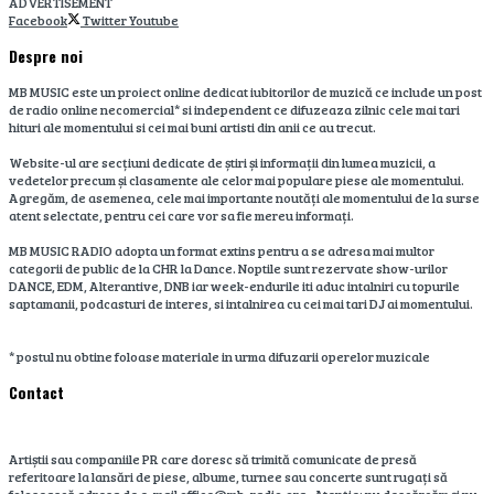
ADVERTISEMENT
Facebook
Twitter
Youtube
Despre noi
MB MUSIC este un proiect online dedicat iubitorilor de muzică ce include un post
de radio online necomercial* si independent ce difuzeaza zilnic cele mai tari
hituri ale momentului si cei mai buni artisti din anii ce au trecut.
Website-ul are secțiuni dedicate de știri și informații din lumea muzicii, a
vedetelor precum și clasamente ale celor mai populare piese ale momentului.
Agregăm, de asemenea, cele mai importante noutăți ale momentului de la surse
atent selectate, pentru cei care vor sa fie mereu informați.
MB MUSIC RADIO adopta un format extins pentru a se adresa mai multor
categorii de public de la CHR la Dance. Noptile sunt rezervate show-urilor
DANCE, EDM, Alterantive, DNB iar week-endurile iti aduc intalniri cu topurile
saptamanii, podcasturi de interes, si intalnirea cu cei mai tari DJ ai momentului.
* postul nu obtine foloase materiale in urma difuzarii operelor muzicale
Contact
Artiștii sau companiile PR care doresc să trimită comunicate de presă
referitoare la lansări de piese, albume, turnee sau concerte sunt rugați să