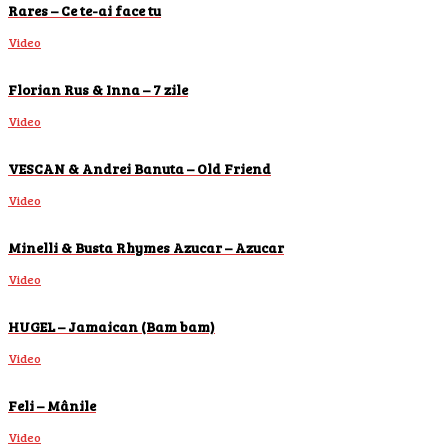
Rares – Ce te-ai face tu
Video
Florian Rus & Inna – 7 zile
Video
VESCAN & Andrei Banuta – Old Friend
Video
Minelli & Busta Rhymes Azucar – Azucar
Video
HUGEL – Jamaican (Bam bam)
Video
Feli – Mânile
Video