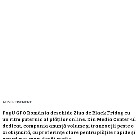
ADVERTISEMENT
PayU GPO România deschide Ziua de Black Friday cu
un ritm puternic al plăților online. Din Media Center-ul
dedicat, compania anunță volume și tranzacții peste o
zi obișnuită, cu preferințe clare pentru plățile rapide și
coșuri mai mari decât media.