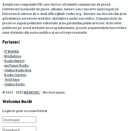
Artiștii sau companiile PR care doresc să trimită comunicate de presă
referitoare la lansări de piese, albume, turnee sau concerte sunt rugați să
folosească adresa de e-mail office@mb-radio.org. Atenție: nu descărcăm și nu
găzduim pe serverele website-ului fișiere audio sau video. Comunicatele de
presă se supun politicilor editoriale și nu garantăm publicarea lor. Articolele
publicate pe acest website au scop informativ, pozele si materialele foto/video
sunt obținute din surse publice și au rol reprezentativ.
Parteneri
-
IT MANIA
-
Mediablog
-
Radio Expert
-
myTuner Radio
-
Online Radio Box
-
Radio Garden
-
Voi fi bine
-
Online Radio
© 2012 - 2025
MB MUSIC
- We love music
Welcome Back!
Login to your account below