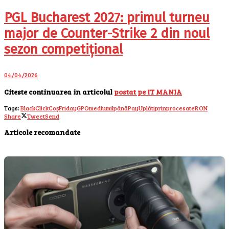
PGL Bucharest 2027: primul turneu
major de Counter-Strike 2 din noul
sezon competițional
04/04/2026
Citeste continuarea in articolul
postat pe IT MANIA
Tags:
Black
Click
Coș
Friday
GPO
mediu
mil
până
PayU
plăti
prin
procesate
RON
Share
Tweet
Send
Articole recomandate