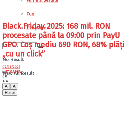
Filme si Seriale
Fun
Black Friday 2025: 168 mil. RON
Timp liber
procesate până la 09:00 prin PayU
GPO. Coș mediu 690 RON, 68% plăți
„cu un click”
No Result
07/11/2025
in
IT MANIA
View All Result
0
0
A
A
A
A
Reset