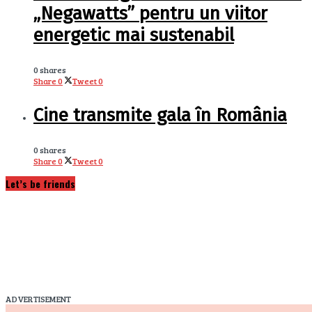
„Negawatts” pentru un viitor
energetic mai sustenabil
0 shares
Share
0
Tweet
0
Cine transmite gala în România
0 shares
Share
0
Tweet
0
Let’s be friends
ADVERTISEMENT