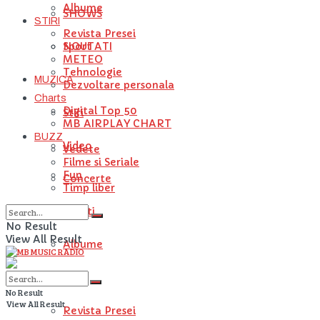
Albume
SHOWS
STIRI
Revista Presei
NOUTATI
Sport
METEO
Tehnologie
MUZICA
Dezvoltare personala
Charts
Digital Top 50
Stiri
MB AIRPLAY CHART
BUZZ
Video
Vedete
Filme si Seriale
Fun
Concerte
Timp liber
Artisti
No Result
View All Result
Albume
STIRI
No Result
View All Result
Revista Presei