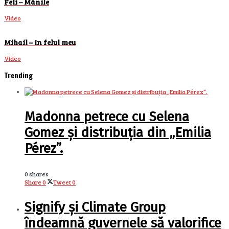
Feli – Mânile
Video
Mihail – In felul meu
Video
Trending
Madonna petrece cu Selena
Gomez și distribuția din „Emilia
Pérez”.
0 shares
Share
0
Tweet
0
Signify și Climate Group
îndeamnă guvernele să valorifice