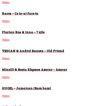
Video
Rares – Ce te-ai face tu
Video
Florian Rus & Inna – 7 zile
Video
VESCAN & Andrei Banuta – Old Friend
Video
Minelli & Busta Rhymes Azucar – Azucar
Video
HUGEL – Jamaican (Bam bam)
Video