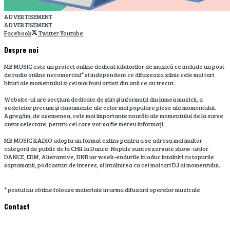
ADVERTISEMENT
ADVERTISEMENT
Facebook
Twitter
Youtube
Despre noi
MB MUSIC este un proiect online dedicat iubitorilor de muzică ce include un post
de radio online necomercial* si independent ce difuzeaza zilnic cele mai tari
hituri ale momentului si cei mai buni artisti din anii ce au trecut.
Website-ul are secțiuni dedicate de știri și informații din lumea muzicii, a
vedetelor precum și clasamente ale celor mai populare piese ale momentului.
Agregăm, de asemenea, cele mai importante noutăți ale momentului de la surse
atent selectate, pentru cei care vor sa fie mereu informați.
MB MUSIC RADIO adopta un format extins pentru a se adresa mai multor
categorii de public de la CHR la Dance. Noptile sunt rezervate show-urilor
DANCE, EDM, Alterantive, DNB iar week-endurile iti aduc intalniri cu topurile
saptamanii, podcasturi de interes, si intalnirea cu cei mai tari DJ ai momentului.
* postul nu obtine foloase materiale in urma difuzarii operelor muzicale
Contact