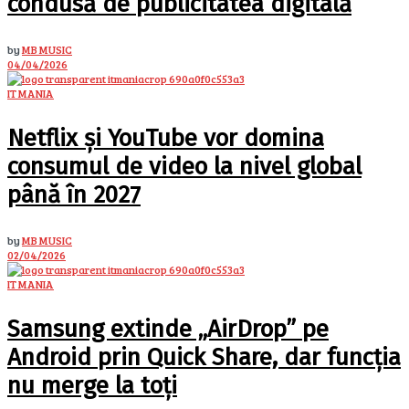
condusă de publicitatea digitală
by
MB MUSIC
04/04/2026
IT MANIA
Netflix și YouTube vor domina
consumul de video la nivel global
până în 2027
by
MB MUSIC
02/04/2026
IT MANIA
Samsung extinde „AirDrop” pe
Android prin Quick Share, dar funcția
nu merge la toți