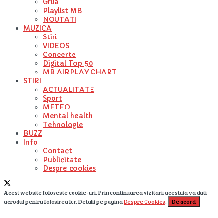
Grila
Playlist MB
NOUTATI
MUZICA
Stiri
VIDEOS
Concerte
Digital Top 50
MB AIRPLAY CHART
STIRI
ACTUALITATE
Sport
METEO
Mental health
Tehnologie
BUZZ
Info
Contact
Publicitate
Despre cookies
Acest website foloseste cookie-uri. Prin continuarea vizitarii acestuia va dati
acrodul pentru folosirea lor. Detalii pe pagina
Despre Cookies
.
De acord