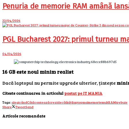
Penuria de memorie RAM amână lansăr
22/04/2026
PGL Bucharest 2027: primul turneu ma
04/04/2026
16 GB este noul minim realist
Dacă laptopul nu permite upgrade ulterior, țintește
mini
Citeste continuarea in articolul
postat pe IT MANIA
Tags:
alegi
când
Câtă
contează
crezi
decât
în
îți
laptop
mai
memorie
mult
RAM
trebuie
Share
Tweet
Send
Articole recomandate