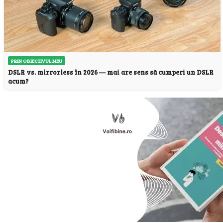
PRIN OBIECTIVUL MEU
DSLR vs. mirrorless în 2026 — mai are sens să cumperi un DSLR
acum?