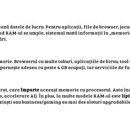
ază datele de lucru. Pentru aplicații, file de browser, joc
nd RAM-ul se umple, sistemul mută informații în „memorie v
ări.
rie. Browserul cu multe taburi, aplicațiile de birou, tool-
ornește adesea cu peste 4 GB ocupați, iar serviciile de f
rat, care
împarte
aceeași memorie cu procesorul. Asta în
eo, accelerare AI). În plus, la multe modele RAM-ul este
lipi
uziaști sau business/gaming au mai des sloturi upgradabile,