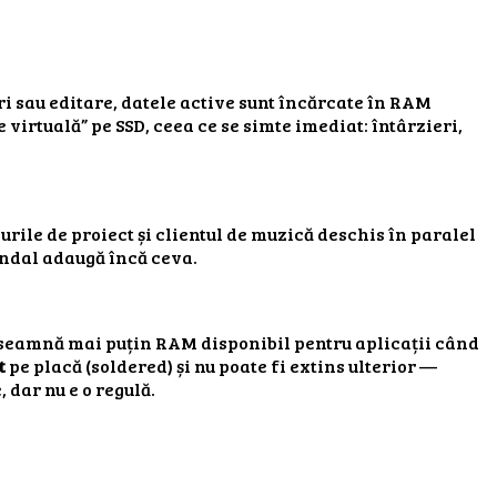
uri sau editare, datele active sunt încărcate în RAM
irtuală” pe SSD, ceea ce se simte imediat: întârzieri,
urile de proiect și clientul de muzică deschis în paralel
undal adaugă încă ceva.
seamnă mai puțin RAM disponibil pentru aplicații când
t
pe placă (soldered) și nu poate fi extins ulterior —
 dar nu e o regulă.