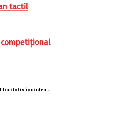
n tactil
 competițional
l limitativ înaintea…