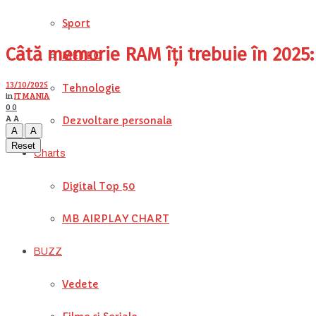
Sport
Câtă memorie RAM îți trebuie în 2025:
METEO
13/10/2025
Tehnologie
in
IT MANIA
0
0
A
A
Dezvoltare personala
A
A
Reset
Charts
Digital Top 50
MB AIRPLAY CHART
BUZZ
Vedete