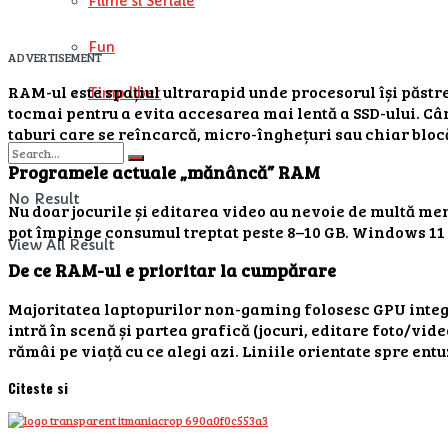
Filme si Seriale
Fun
ADVERTISEMENT
RAM-ul este spațiul ultrarapid unde procesorul își păstre
Timp liber
tocmai pentru a evita accesarea mai lentă a SSD-ului. Câ
taburi care se reîncarcă, micro-înghețuri sau chiar bloc
Programele actuale „mănâncă” RAM
No Result
Nu doar jocurile și editarea video au nevoie de multă memo
pot împinge consumul treptat peste 8–10 GB. Windows 11 p
View All Result
De ce RAM-ul e prioritar la cumpărare
Majoritatea laptopurilor non-gaming folosesc GPU integ
intră în scenă și partea grafică (jocuri, editare foto/vid
rămâi pe viață cu ce alegi azi. Liniile orientate spre ent
Citeste si