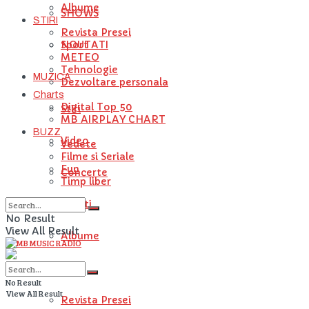
Albume
SHOWS
STIRI
Revista Presei
NOUTATI
Sport
METEO
Tehnologie
MUZICA
Dezvoltare personala
Charts
Digital Top 50
Stiri
MB AIRPLAY CHART
BUZZ
Video
Vedete
Filme si Seriale
Fun
Concerte
Timp liber
Artisti
No Result
View All Result
Albume
STIRI
No Result
View All Result
Revista Presei