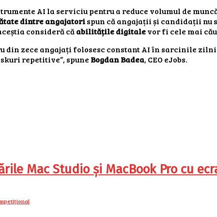
strumente AI la serviciu pentru a reduce volumul de muncă
ătate dintre angajatori
spun că angajații și candidații nu 
 aceștia consideră că
abilitățile digitale
vor fi cele mai cău
ru din zece angajați folosesc constant AI în sarcinile ziln
askuri repetitive”, spune
Bogdan Badea
, CEO eJobs.
ile Mac Studio și MacBook Pro cu ecra