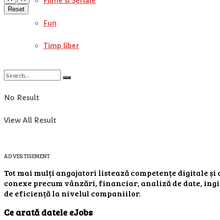
Filme si Seriale
Reset
Fun
Timp liber
No Result
View All Result
ADVERTISEMENT
Tot mai mulți angajatori listează competențe digitale și c
conexe precum vânzări, financiar, analiză de date, ingin
de eficiență la nivelul companiilor.
Ce arată datele eJobs