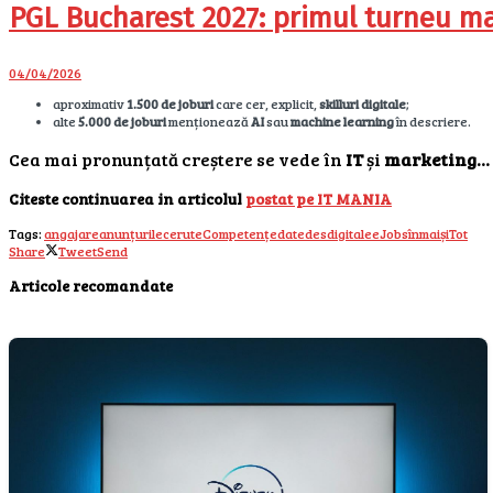
PGL Bucharest 2027: primul turneu ma
04/04/2026
aproximativ
1.500 de joburi
care cer, explicit,
skilluri digitale
;
alte
5.000 de joburi
menționează
AI
sau
machine learning
în descriere.
Cea mai pronunțată creștere se vede în
IT
și
marketing…
Citeste continuarea in articolul
postat pe IT MANIA
Tags:
angajare
anunțurile
cerute
Competențe
date
des
digitale
eJobs
în
mai
și
Tot
Share
Tweet
Send
Articole recomandate