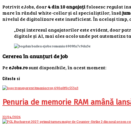
Potrivit eJobs, doar
4 din 10 angajați
folosesc regulat in
mare în rândul white-collar și al specialiștilor, însă
jum
nivelul de digitalizare este insuficient. În același timp,
„Deși interesul angajatorilor este evident, doar pat
digitale și AI, mai ales acolo unde pot automatiza t
Cererea în anunțuri de job
Pe
eJobs.ro
sunt disponibile, în acest moment:
Citeste si
Penuria de memorie RAM amână lansăr
22/04/2026