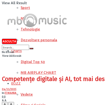
View All Result
Sport
METEO
Tehnologie
Dezvoltare personala
Charts
No Result
View All Result
Digital Top 50
MB AIRPLAY CHART
Competențe digitale și AI, tot mai des
BUZZ
04/11/2025
in
IT MANIA
Vedete
0
0
A
A
A
A