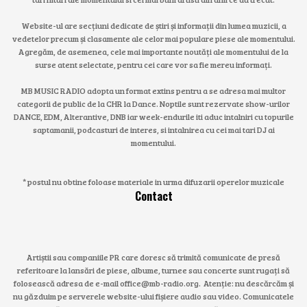
Website-ul are secțiuni dedicate de știri și informații din lumea muzicii, a
vedetelor precum și clasamente ale celor mai populare piese ale momentului.
Agregăm, de asemenea, cele mai importante noutăți ale momentului de la
surse atent selectate, pentru cei care vor sa fie mereu informați.
MB MUSIC RADIO adopta un format extins pentru a se adresa mai multor
categorii de public de la CHR la Dance. Noptile sunt rezervate show-urilor
DANCE, EDM, Alterantive, DNB iar week-endurile iti aduc intalniri cu topurile
saptamanii, podcasturi de interes, si intalnirea cu cei mai tari DJ ai
momentului.
* postul nu obtine foloase materiale in urma difuzarii operelor muzicale
Contact
Artiștii sau companiile PR care doresc să trimită comunicate de presă
referitoare la lansări de piese, albume, turnee sau concerte sunt rugați să
folosească adresa de e-mail office@mb-radio.org. Atenție: nu descărcăm și
nu găzduim pe serverele website-ului fișiere audio sau video. Comunicatele