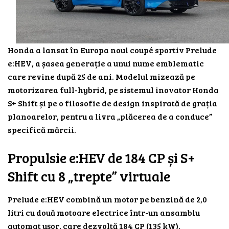
Honda a lansat în Europa noul coupé sportiv Prelude
e:HEV, a șasea generație a unui nume emblematic
care revine după 25 de ani. Modelul mizează pe
motorizarea full-hybrid, pe sistemul inovator Honda
S+ Shift și pe o filosofie de design inspirată de grația
planoarelor, pentru a livra „plăcerea de a conduce”
specifică mărcii.
Propulsie e:HEV de 184 CP și S+
Shift cu 8 „trepte” virtuale
Prelude e:HEV combină un motor pe benzină de 2,0
litri cu două motoare electrice într-un ansamblu
automat ușor, care dezvoltă 184 CP (135 kW).