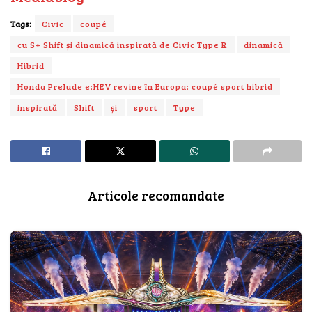
Tags:
Civic
coupé
cu S+ Shift și dinamică inspirată de Civic Type R
dinamică
Hibrid
Honda Prelude e:HEV revine în Europa: coupé sport hibrid
inspirată
Shift
și
sport
Type
Articole recomandate