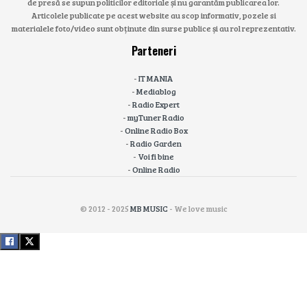
de presă se supun politicilor editoriale și nu garantăm publicarea lor.
Articolele publicate pe acest website au scop informativ, pozele si
materialele foto/video sunt obținute din surse publice și au rol reprezentativ.
Parteneri
-
IT MANIA
-
Mediablog
-
Radio Expert
-
myTuner Radio
-
Online Radio Box
-
Radio Garden
-
Voi fi bine
-
Online Radio
© 2012 - 2025
MB MUSIC
- We love music