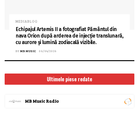
MEDIABLOG
Echipajul Artemis II a fotografiat Pământul din
nava Orion după arderea de injecție translunară,
cu aurore și lumină zodiacală vizibile.
BY
MB MUSIC
06/04/2026
Ultimele piese redate
MB Music Radio