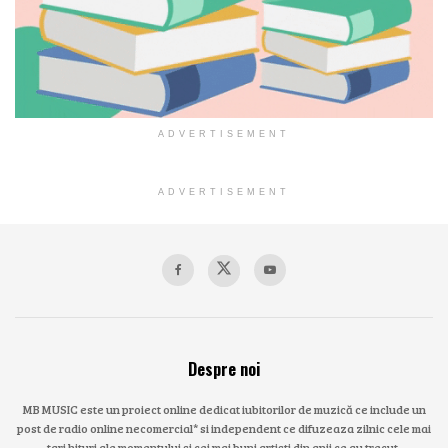
ADVERTISEMENT
ADVERTISEMENT
Despre noi
MB MUSIC este un proiect online dedicat iubitorilor de muzică ce include un
post de radio online necomercial* si independent ce difuzeaza zilnic cele mai
tari hituri ale momentului si cei mai buni artisti din anii ce au trecut.