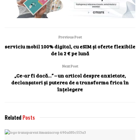
Previous Post
serviciu mobil 100% digital, cu eSIM și oferte flexibile
de la 2 € pe lună
Next Post
„Ce-ar fi dacă…” – un articol despre anxietate,
declanșatori și puterea de a transforma frica în
înțelegere
Related
Posts