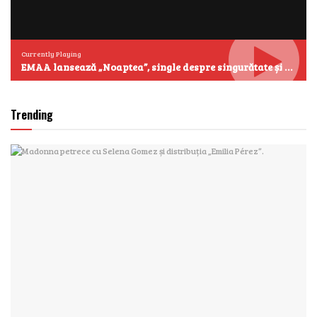
Currently Playing
EMAA lansează „Noaptea”, single despre singurătate și emoțiile care se aud cel mai clar după miezul nopții
Trending