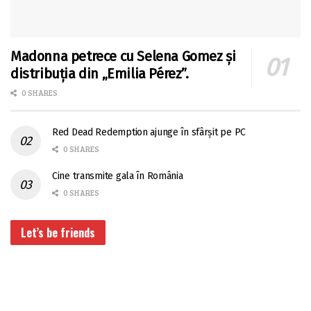
Madonna petrece cu Selena Gomez și
distribuția din „Emilia Pérez”.
0 SHARES
Red Dead Redemption ajunge în sfârșit pe PC
0 SHARES
Cine transmite gala în România
0 SHARES
Let’s be friends