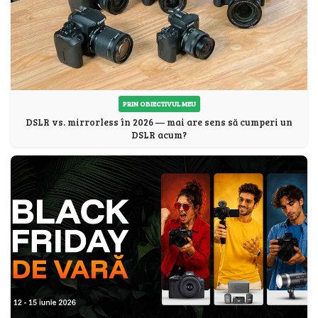
PRIN OBIECTIVUL MEU
DSLR vs. mirrorless în 2026 — mai are sens să cumperi un
DSLR acum?