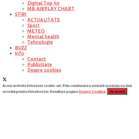
Digital Top 50
MB AIRPLAY CHART
STIRI
ACTUALITATE
Sport
METEO
Mental health
Tehnologie
BUZZ
Info
Contact
Publicitate
Despre cookies
Acest website foloseste cookie-uri. Prin continuarea vizitarii acestuia va dati
acrodul pentru folosirea lor. Detalii pe pagina
Despre Cookies
.
De acord