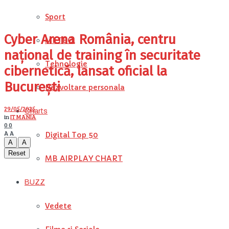
Sport
Cyber Arena România, centru
METEO
național de training în securitate
Tehnologie
cibernetică, lansat oficial la
București
Dezvoltare personala
29/05/2025
Charts
in
IT MANIA
0
0
A
A
Digital Top 50
A
A
Reset
MB AIRPLAY CHART
BUZZ
Vedete