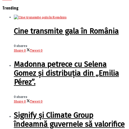
Trending
Cine transmite gala în România
0 shares
Share
0
Tweet
0
Madonna petrece cu Selena
Gomez și distribuția din „Emilia
Pérez”.
0 shares
Share
0
Tweet
0
Signify și Climate Group
îndeamnă guvernele să valorifice