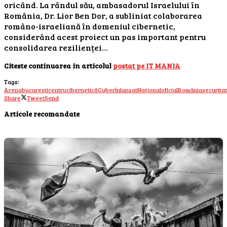
oricând. La rândul său, ambasadorul Israelului în
România, Dr. Lior Ben Dor, a subliniat colaborarea
româno-israeliană în domeniul cibernetic,
considerând acest proiect un pas important pentru
consolidarea rezilienței…
Citeste continuarea in articolul
postat pe IT MANIA
Tags:
Arena
bucuresti
centru
cibernetică
Cyber
în
lansat
Național
oficial
România
securita
Share
Tweet
Send
Articole recomandate