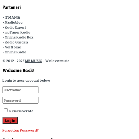
Parteneri
-
IT MANIA
-
Mediablog
-
Radio Expert
-
myTuner Radio
-
Online Radio Box
-
Radio Garden
-
Voi fi bine
-
Online Radio
© 2012 - 2025
MB MUSIC
- We love music
Welcome Back!
Login to your account below
Remember Me
Forgotten Password?