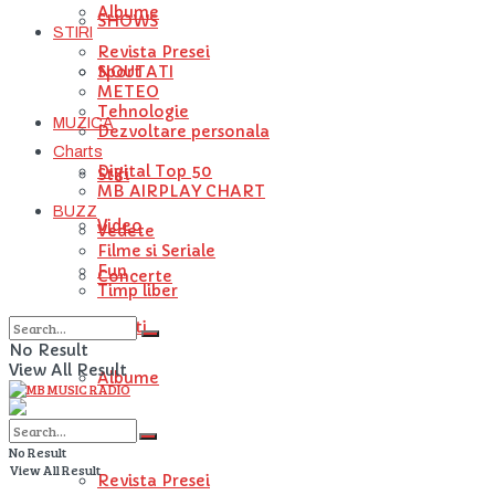
Albume
SHOWS
STIRI
Revista Presei
NOUTATI
Sport
METEO
Tehnologie
MUZICA
Dezvoltare personala
Charts
Digital Top 50
Stiri
MB AIRPLAY CHART
BUZZ
Video
Vedete
Filme si Seriale
Fun
Concerte
Timp liber
Artisti
No Result
View All Result
Albume
STIRI
No Result
View All Result
Revista Presei