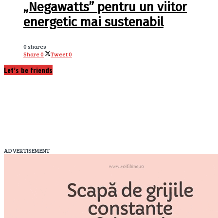
„Negawatts” pentru un viitor
energetic mai sustenabil
0 shares
Share
0
Tweet
0
Let’s be friends
ADVERTISEMENT