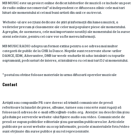
MB MUSIC este un proiect online dedicat iubitorilor de muzică ce include un post
de radio online necomercial* si independent ce difuzeaza zilnic cele mai tari
hituri ale momentului si cei mai buni artisti din anii ce au trecut.
Website-ul are secțiuni dedicate de știri și informații din lumea muzicii, a
vedetelor precum și clasamente ale celor mai populare piese ale momentului.
Agregăm, de asemenea, cele mai importante noutăți ale momentului de la surse
atent selectate, pentru cei care vor sa fie mereu informați.
MB MUSIC RADIO adopta un format extins pentru a se adresa mai multor
categorii de public de la CHR la Dance. Noptile sunt rezervate show-urilor
DANCE, EDM, Alterantive, DNB iar week-endurile iti aduc intalniri cu topurile
saptamanii, podcasturi de interes, si intalnirea cu cei mai tari DJ ai momentului.
* postul nu obtine foloase materiale in urma difuzarii operelor muzicale
Contact
Artiștii sau companiile PR care doresc să trimită comunicate de presă
referitoare la lansări de piese, albume, turnee sau concerte sunt rugați să
folosească adresa de e-mail office@mb-radio.org. Atenție: nu descărcăm și nu
găzduim pe serverele website-ului fișiere audio sau video. Comunicatele de
presă se supun politicilor editoriale și nu garantăm publicarea lor. Articolele
publicate pe acest website au scop informativ, pozele si materialele foto/video
sunt obținute din surse publice și au rol reprezentativ.