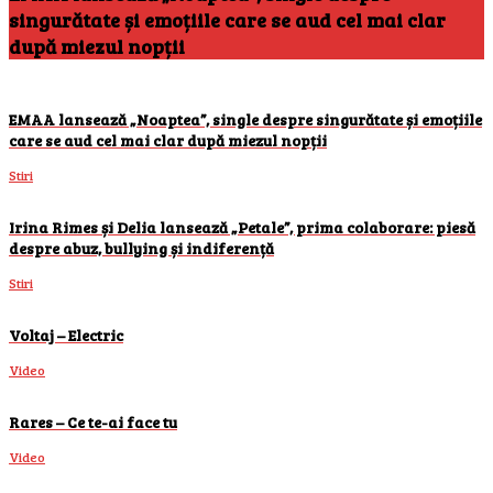
singurătate și emoțiile care se aud cel mai clar
după miezul nopții
EMAA lansează „Noaptea”, single despre singurătate și emoțiile
care se aud cel mai clar după miezul nopții
Stiri
Irina Rimes și Delia lansează „Petale”, prima colaborare: piesă
despre abuz, bullying și indiferență
Stiri
Voltaj – Electric
Video
Rares – Ce te-ai face tu
Video