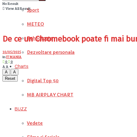
No Result
View All Result
Sport
METEO
De ce un Chromebook poate fi mai bu
Tehnologie
10/05/2025
Dezvoltare personala
in
IT MANIA
0
0
A
A
Charts
A
A
Reset
Digital Top 50
MB AIRPLAY CHART
BUZZ
Vedete