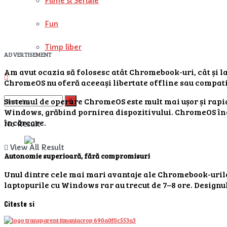
Filme si Seriale
Fun
Timp liber
ADVERTISEMENT
Am avut ocazia să folosesc atât Chromebook-uri, cât și la
ChromeOS nu oferă aceeași libertate offline sau compatib
Sistemul de operare ChromeOS este mult mai ușor și rapid
Windows, grăbind pornirea dispozitivului. ChromeOS încar
încărcare.
No Result
View All Result
Autonomie superioară, fără compromisuri
Unul dintre cele mai mari avantaje ale Chromebook-urilor 
laptopurile cu Windows rar au trecut de 7–8 ore. Designu
Citeste si