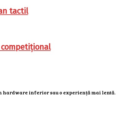
n tactil
 competițional
n hardware inferior sau o experiență mai lentă.