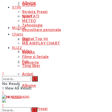
Albume
SHOWS
STIRI
Revista Presei
NOUTATI
Sport
METEO
Tehnologie
MUZICA
Dezvoltare personala
Charts
Digital Top 50
Stiri
MB AIRPLAY CHART
BUZZ
Video
Vedete
Filme si Seriale
Fun
Concerte
Timp liber
Artisti
No Result
Albume
View All Result
STIRI
Revista Presei