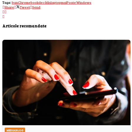
Tags:
bun
Chromebook
decât
în
laptop
mai
Poate
Windows
Share
Tweet
Send
Articole recomandate
MEDIABLOG