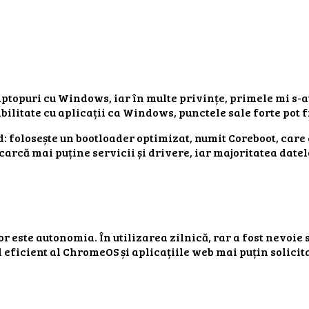
ptopuri cu Windows, iar în multe privințe, primele mi s-au
ilitate cu aplicații ca Windows, punctele sale forte pot f
: folosește un bootloader optimizat, numit Coreboot, care 
că mai puține servicii și drivere, iar majoritatea datelo
este autonomia. În utilizarea zilnică, rar a fost nevoie să
l eficient al ChromeOS și aplicațiile web mai puțin solic