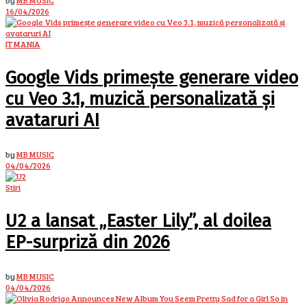
by
MB MUSIC
16/04/2026
IT MANIA
Google Vids primește generare video
cu Veo 3.1, muzică personalizată și
avataruri AI
by
MB MUSIC
04/04/2026
Stiri
U2 a lansat „Easter Lily”, al doilea
EP-surpriză din 2026
by
MB MUSIC
04/04/2026