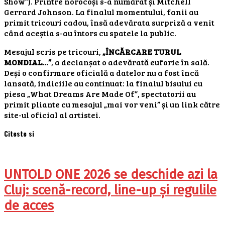
Show”). Printre norocoși s-a numărat și Mitchell
Gerrard Johnson. La finalul momentului, fanii au
primit tricouri cadou, însă adevărata surpriză a venit
când aceștia s-au întors cu spatele la public.
Mesajul scris pe tricouri,
„ÎNCĂRCARE TURUL
MONDIAL…”
, a declanșat o adevărată euforie în sală.
Deși o confirmare oficială a datelor nu a fost încă
lansată, indiciile au continuat: la finalul bisului cu
piesa „What Dreams Are Made Of”, spectatorii au
primit pliante cu mesajul „mai vor veni” și un link către
site-ul oficial al artistei.
Citeste si
UNTOLD ONE 2026 se deschide azi la
Cluj: scenă-record, line-up și regulile
de acces