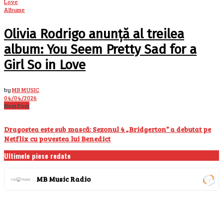
Albume
Olivia Rodrigo anunță al treilea
album: You Seem Pretty Sad for a
Girl So in Love
by
MB MUSIC
04/04/2026
Next Post
Dragostea este sub mască: Sezonul 4 „Bridgerton” a debutat pe
Netflix cu povestea lui Benedict
Ultimele piese redate
MB Music Radio