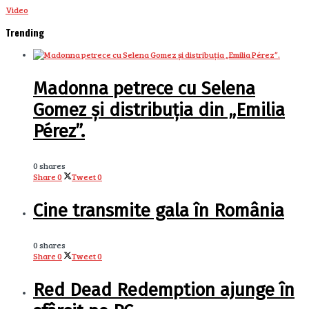
Video
Trending
Madonna petrece cu Selena
Gomez și distribuția din „Emilia
Pérez”.
0 shares
Share
0
Tweet
0
Cine transmite gala în România
0 shares
Share
0
Tweet
0
Red Dead Redemption ajunge în