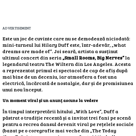
ADVERTISEMENT
Este un joc de cuvinte care nu se demodează niciodată:
mini-turneul lui Hilary Duff este, într-adevăr, „what
dreams are made of”. Joi seară, artista a susținut
ultimul concert din seria
„Small Rooms, Big Nerves”
la
legendarul teatru The Wiltern din Los Angeles. Acesta
a reprezentat primul ei spectacol de cap de afiș după
mai bine de un deceniu, iar atmosfera a fost una
electrică, încărcată de nostalgie, dar și de promisiunea
unui nou început.
Un moment viral și un anunț ascuns la vedere
În timpul interpretării hitului „With Love”, Duff a
păstrat o tradiție recentă și a invitat trei fani pe scenă
pentru a recrea dansul devenit viral pe rețelele sociale
(bazat pe o coregrafie mai veche din „The Today