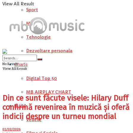
View All Result
Sport
METEO
Tehnologie
Dezvoltare personala
No Result
Charts
View All Result
Digital Top 50
MB AIRPLAY CHART
Din ce sunt făcute visele: Hilary Duff
confirmă revenirea în muzică și oferă
BUZZ
indicii despre un turneu mondial
Vedete
01/02/2026