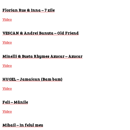
Florian Rus & Inna – 7 zile
Video
VESCAN & Andrei Banuta – Old Friend
Video
Minelli & Busta Rhymes Azucar – Azucar
Video
HUGEL – Jamaican (Bam bam)
Video
Feli – Mânile
Video
Mihail – In felul meu