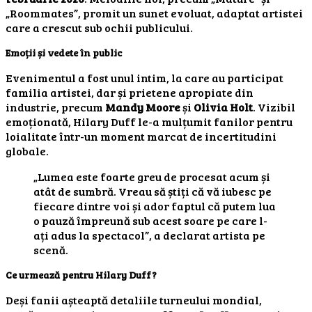
„Roommates”, promit un sunet evoluat, adaptat artistei
care a crescut sub ochii publicului.
Emoții și vedete în public
Evenimentul a fost unul intim, la care au participat
familia artistei, dar și prietene apropiate din
industrie, precum
Mandy Moore
și
Olivia Holt
. Vizibil
emoționată, Hilary Duff le-a mulțumit fanilor pentru
loialitate într-un moment marcat de incertitudini
globale.
„Lumea este foarte greu de procesat acum și
atât de sumbră. Vreau să știți că vă iubesc pe
fiecare dintre voi și ador faptul că putem lua
o pauză împreună sub acest soare pe care l-
ați adus la spectacol”, a declarat artista pe
scenă.
Ce urmează pentru Hilary Duff?
Deși fanii așteaptă detaliile turneului mondial,