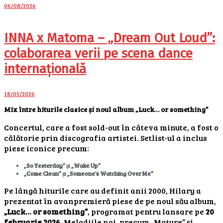
06/08/2026
INNA x Matoma – „Dream Out Loud”:
colaborarea verii pe scena dance
internațională
18/05/2026
Mix între hiturile clasice și noul album „Luck… or something”
Concertul, care a fost sold-out în câteva minute, a fost o
călătorie prin discografia artistei. Setlist-ul a inclus
piese iconice precum:
„So Yesterday”
și
„Wake Up”
„Come Clean”
și
„Someone’s Watching Over Me”
Pe lângă hiturile care au definit anii 2000, Hilary a
prezentat în avanpremieră piese de pe noul său album,
„Luck… or something”
, programat pentru lansare pe
20
februarie 2026
. Melodiile noi, precum „Mature” și