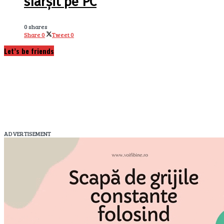
sfârșit pe PC
0 shares
Share
0
Tweet
0
Let’s be friends
ADVERTISEMENT