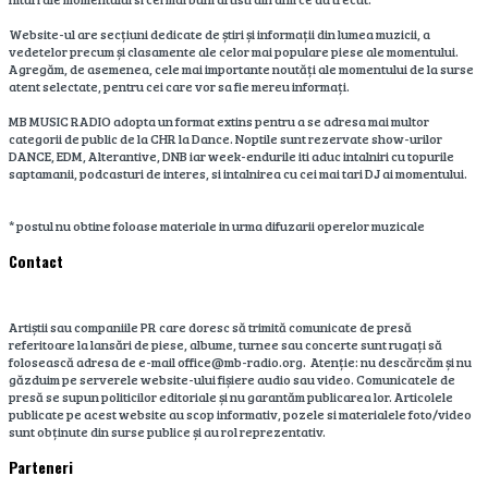
Website-ul are secțiuni dedicate de știri și informații din lumea muzicii, a
vedetelor precum și clasamente ale celor mai populare piese ale momentului.
Agregăm, de asemenea, cele mai importante noutăți ale momentului de la surse
atent selectate, pentru cei care vor sa fie mereu informați.
MB MUSIC RADIO adopta un format extins pentru a se adresa mai multor
categorii de public de la CHR la Dance. Noptile sunt rezervate show-urilor
DANCE, EDM, Alterantive, DNB iar week-endurile iti aduc intalniri cu topurile
saptamanii, podcasturi de interes, si intalnirea cu cei mai tari DJ ai momentului.
* postul nu obtine foloase materiale in urma difuzarii operelor muzicale
Contact
Artiștii sau companiile PR care doresc să trimită comunicate de presă
referitoare la lansări de piese, albume, turnee sau concerte sunt rugați să
folosească adresa de e-mail office@mb-radio.org. Atenție: nu descărcăm și nu
găzduim pe serverele website-ului fișiere audio sau video. Comunicatele de
presă se supun politicilor editoriale și nu garantăm publicarea lor. Articolele
publicate pe acest website au scop informativ, pozele si materialele foto/video
sunt obținute din surse publice și au rol reprezentativ.
Parteneri