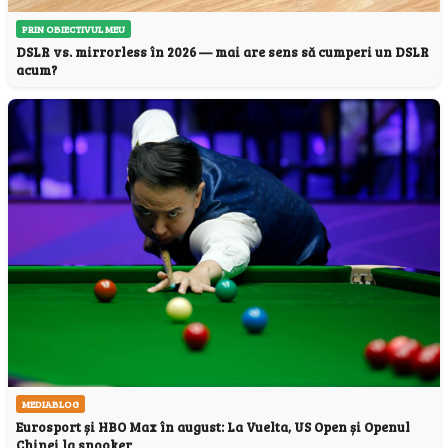
PRIN OBIECTIVUL MEU
DSLR vs. mirrorless în 2026 — mai are sens să cumperi un DSLR
acum?
MEDIABLOG
Eurosport și HBO Max în august: La Vuelta, US Open și Openul
Chinei la snooker