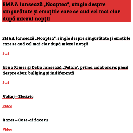
EMAA lansează „Noaptea”, single despre
singurătate și emoțiile care se aud cel mai clar
după miezul nopții
EMAA lansează „Noaptea”, single despre singurătate și emoțiile
care se aud cel mai clar după miezul nopții
Stiri
Irina Rimes și Delia lansează „Petale”, prima colaborare: piesă
despre abuz, bullying și indiferență
Stiri
Voltaj – Electric
Video
Rares – Ce te-ai face tu
Video