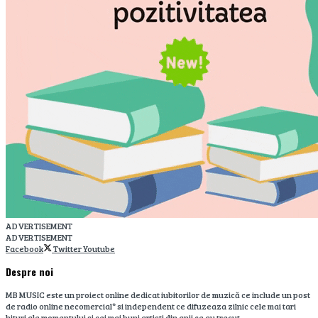
ADVERTISEMENT
ADVERTISEMENT
Facebook
Twitter
Youtube
Despre noi
MB MUSIC este un proiect online dedicat iubitorilor de muzică ce include un post
de radio online necomercial* si independent ce difuzeaza zilnic cele mai tari
hituri ale momentului si cei mai buni artisti din anii ce au trecut.