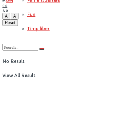
Filme si Seriale
in
Stiri
0
0
A
A
Fun
A
A
Reset
Timp liber
No Result
View All Result