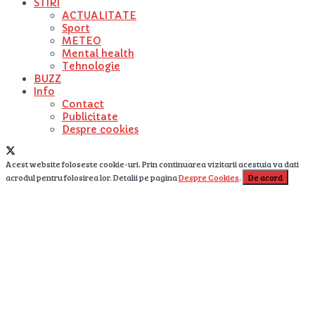
STIRI
ACTUALITATE
Sport
METEO
Mental health
Tehnologie
BUZZ
Info
Contact
Publicitate
Despre cookies
Acest website foloseste cookie-uri. Prin continuarea vizitarii acestuia va dati
acrodul pentru folosirea lor. Detalii pe pagina
Despre Cookies
.
De acord