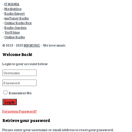
-
IT MANIA
-
Mediablog
-
Radio Expert
-
myTuner Radio
-
Online Radio Box
-
Radio Garden
-
Voi fi bine
-
Online Radio
© 2012 - 2025
MB MUSIC
- We love music
Welcome Back!
Login to your account below
Remember Me
Forgotten Password?
Retrieve your password
Please enter your username or email address to reset your password.