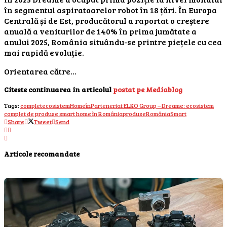
în segmentul aspiratoarelor robot în 18 țări. În Europa
Centrală și de Est, producătorul a raportat o creștere
anuală a veniturilor de 140% în prima jumătate a
anului 2025, România situându-se printre piețele cu cea
mai rapidă evoluție.
Orientarea către…
Citeste continuarea in articolul
postat pe Mediablog
Tags:
complet
ecosistem
Home
în
Parteneriat ELKO Group – Dreame: ecosistem
complet de produse smart home în România
produse
România
Smart
Share
Tweet
Send
Articole recomandate