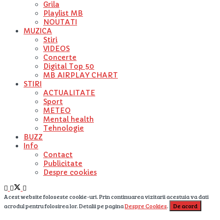
Grila
Playlist MB
NOUTATI
MUZICA
Stiri
VIDEOS
Concerte
Digital Top 50
MB AIRPLAY CHART
STIRI
ACTUALITATE
Sport
METEO
Mental health
Tehnologie
BUZZ
Info
Contact
Publicitate
Despre cookies
Acest website foloseste cookie-uri. Prin continuarea vizitarii acestuia va dati
acrodul pentru folosirea lor. Detalii pe pagina
Despre Cookies
.
De acord