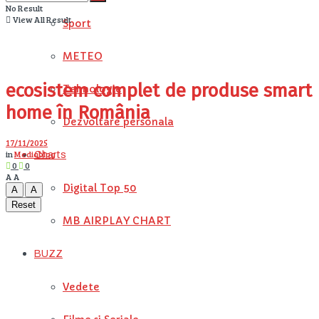
No Result
View All Result
Sport
METEO
ecosistem complet de produse smart
Tehnologie
home în România
Dezvoltare personala
17/11/2025
in
Mediablog
Charts
0
0
A
A
Digital Top 50
A
A
Reset
MB AIRPLAY CHART
BUZZ
Vedete