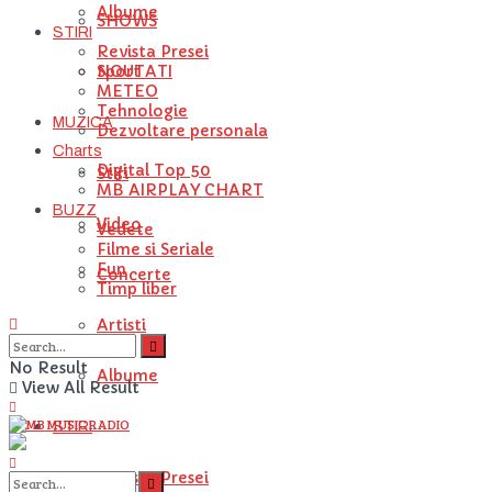
Albume
SHOWS
STIRI
Revista Presei
NOUTATI
Sport
METEO
Tehnologie
MUZICA
Dezvoltare personala
Charts
Digital Top 50
Stiri
MB AIRPLAY CHART
BUZZ
Video
Vedete
Filme si Seriale
Fun
Concerte
Timp liber
Artisti
No Result
Albume
View All Result
STIRI
Revista Presei