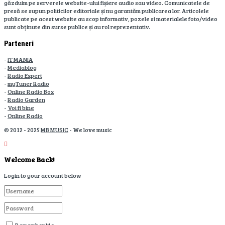
găzduim pe serverele website-ului fișiere audio sau video. Comunicatele de
presă se supun politicilor editoriale și nu garantăm publicarea lor. Articolele
publicate pe acest website au scop informativ, pozele si materialele foto/video
sunt obținute din surse publice și au rol reprezentativ.
Parteneri
-
IT MANIA
-
Mediablog
-
Radio Expert
-
myTuner Radio
-
Online Radio Box
-
Radio Garden
-
Voi fi bine
-
Online Radio
© 2012 - 2025
MB MUSIC
- We love music
Welcome Back!
Login to your account below