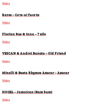
Video
Rares – Ce te-ai face tu
Video
Florian Rus & Inna – 7 zile
Video
VESCAN & Andrei Banuta – Old Friend
Video
Minelli & Busta Rhymes Azucar – Azucar
Video
HUGEL – Jamaican (Bam bam)
Video