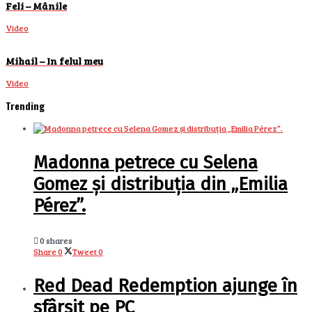
Feli – Mânile
Video
Mihail – In felul meu
Video
Trending
Madonna petrece cu Selena
Gomez și distribuția din „Emilia
Pérez”.
0 shares
Share
0
Tweet
0
Red Dead Redemption ajunge în
sfârșit pe PC