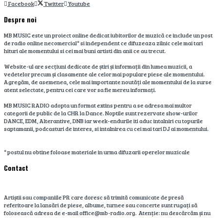
Facebook
Twitter
Youtube
Despre noi
MB MUSIC este un proiect online dedicat iubitorilor de muzică ce include un post
de radio online necomercial* si independent ce difuzeaza zilnic cele mai tari
hituri ale momentului si cei mai buni artisti din anii ce au trecut.
Website-ul are secțiuni dedicate de știri și informații din lumea muzicii, a
vedetelor precum și clasamente ale celor mai populare piese ale momentului.
Agregăm, de asemenea, cele mai importante noutăți ale momentului de la surse
atent selectate, pentru cei care vor sa fie mereu informați.
MB MUSIC RADIO adopta un format extins pentru a se adresa mai multor
categorii de public de la CHR la Dance. Noptile sunt rezervate show-urilor
DANCE, EDM, Alterantive, DNB iar week-endurile iti aduc intalniri cu topurile
saptamanii, podcasturi de interes, si intalnirea cu cei mai tari DJ ai momentului.
* postul nu obtine foloase materiale in urma difuzarii operelor muzicale
Contact
Artiștii sau companiile PR care doresc să trimită comunicate de presă
referitoare la lansări de piese, albume, turnee sau concerte sunt rugați să
folosească adresa de e-mail office@mb-radio.org. Atenție: nu descărcăm și nu