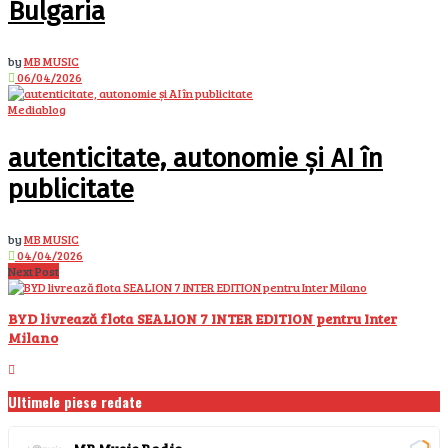
Bulgaria
by
MB MUSIC
06/04/2026
Mediablog
autenticitate, autonomie și AI în
publicitate
by
MB MUSIC
04/04/2026
Next Post
BYD livrează flota SEALION 7 INTER EDITION pentru Inter
Milano
Ultimele piese redate