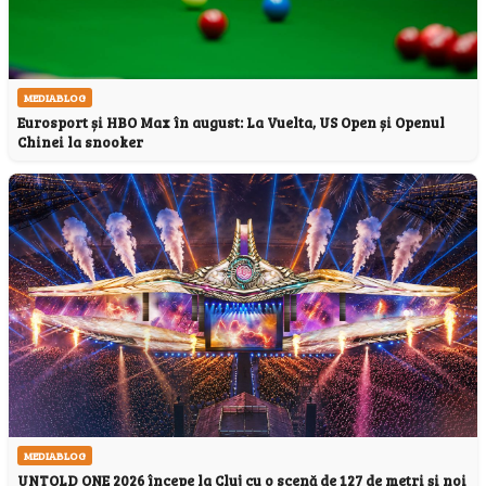
MEDIABLOG
Eurosport și HBO Max în august: La Vuelta, US Open și Openul
Chinei la snooker
MEDIABLOG
UNTOLD ONE 2026 începe la Cluj cu o scenă de 127 de metri și noi