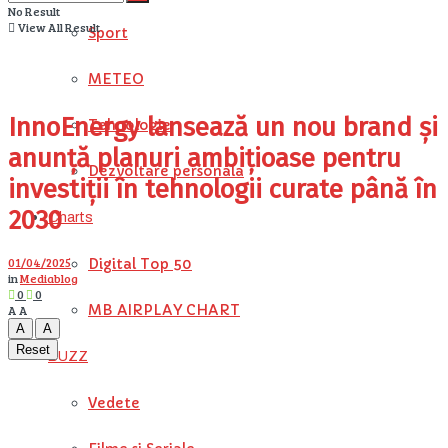
No Result
View All Result
Sport
METEO
InnoEnergy lansează un nou brand și
Tehnologie
anunță planuri ambițioase pentru
Dezvoltare personala
investiții în tehnologii curate până în
2030
Charts
01/04/2025
Digital Top 50
in
Mediablog
0
0
MB AIRPLAY CHART
A
A
A
A
Reset
BUZZ
Vedete