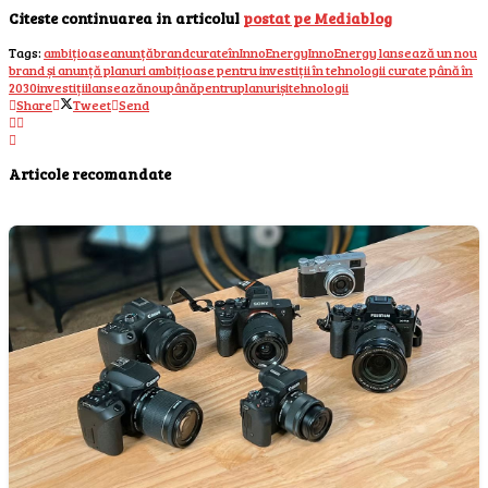
Citeste continuarea in articolul
postat pe Mediablog
Tags:
ambițioase
anunță
brand
curate
în
InnoEnergy
InnoEnergy lansează un nou
brand și anunță planuri ambițioase pentru investiții în tehnologii curate până în
2030
investiții
lansează
nou
până
pentru
planuri
și
tehnologii
Share
Tweet
Send
Articole recomandate