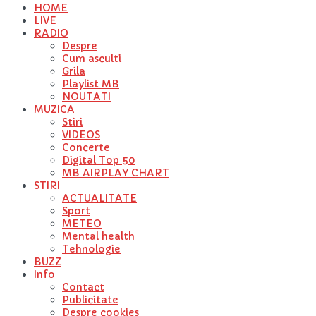
HOME
LIVE
RADIO
Despre
Cum asculti
Grila
Playlist MB
NOUTATI
MUZICA
Stiri
VIDEOS
Concerte
Digital Top 50
MB AIRPLAY CHART
STIRI
ACTUALITATE
Sport
METEO
Mental health
Tehnologie
BUZZ
Info
Contact
Publicitate
Despre cookies