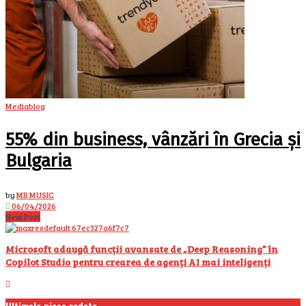
Mediablog
55% din business, vânzări în Grecia și
Bulgaria
by
MB MUSIC
06/04/2026
Next Post
Microsoft adaugă funcții avansate de „Deep Reasoning” în
Copilot Studio pentru crearea de agenți AI mai inteligenți
Ultimele piese redate