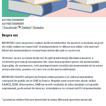
ADVERTISEMENT
ADVERTISEMENT
Facebook
Twitter
Youtube
Despre noi
MB MUSIC este un proiect online dedicat iubitorilor de muzică ce include un post
de radio online necomercial* si independent ce difuzeaza zilnic cele mai tari
hituri ale momentului si cei mai buni artisti din anii ce au trecut.
Website-ul are secțiuni dedicate de știri și informații din lumea muzicii, a
vedetelor precum și clasamente ale celor mai populare piese ale momentului.
Agregăm, de asemenea, cele mai importante noutăți ale momentului de la surse
atent selectate, pentru cei care vor sa fie mereu informați.
MB MUSIC RADIO adopta un format extins pentru a se adresa mai multor
categorii de public de la CHR la Dance. Noptile sunt rezervate show-urilor
DANCE, EDM, Alterantive, DNB iar week-endurile iti aduc intalniri cu topurile
saptamanii, podcasturi de interes, si intalnirea cu cei mai tari DJ ai momentului.
* postul nu obtine foloase materiale in urma difuzarii operelor muzicale