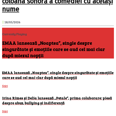
coloana sonoră a comediei cu același
nume
18/05/2026
Currently Playing
EMAA lansează „Noaptea”, single despre
singurătate și emoțiile care se aud cel mai clar
după miezul nopții
EMAA lansează „Noaptea”, single despre singurătate și emoțiile
care se aud cel mai clar după miezul nopții
Stiri
Irina Rimes și Delia lansează „Petale”, prima colaborare: piesă
despre abuz, bullying și indiferență
Stiri