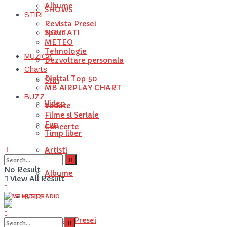
Albume
SHOWS
STIRI
Revista Presei
NOUTATI
Sport
METEO
Tehnologie
MUZICA
Dezvoltare personala
Charts
Digital Top 50
Stiri
MB AIRPLAY CHART
BUZZ
Video
Vedete
Filme si Seriale
Fun
Concerte
Timp liber
Artisti
No Result
Albume
View All Result
STIRI
Revista Presei