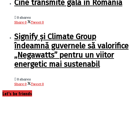
Cine transmite gala în România
0 shares
Share
0
Tweet
0
Signify și Climate Group
îndeamnă guvernele să valorifice
„Negawatts” pentru un viitor
energetic mai sustenabil
0 shares
Share
0
Tweet
0
Let’s be friends