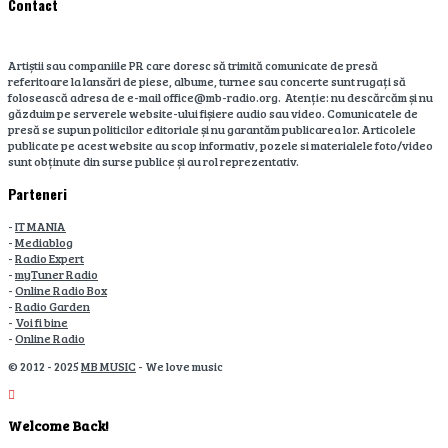
Contact
Artiștii sau companiile PR care doresc să trimită comunicate de presă
referitoare la lansări de piese, albume, turnee sau concerte sunt rugați să
folosească adresa de e-mail office@mb-radio.org. Atenție: nu descărcăm și nu
găzduim pe serverele website-ului fișiere audio sau video. Comunicatele de
presă se supun politicilor editoriale și nu garantăm publicarea lor. Articolele
publicate pe acest website au scop informativ, pozele si materialele foto/video
sunt obținute din surse publice și au rol reprezentativ.
Parteneri
-
IT MANIA
-
Mediablog
-
Radio Expert
-
myTuner Radio
-
Online Radio Box
-
Radio Garden
-
Voi fi bine
-
Online Radio
© 2012 - 2025
MB MUSIC
- We love music
Welcome Back!