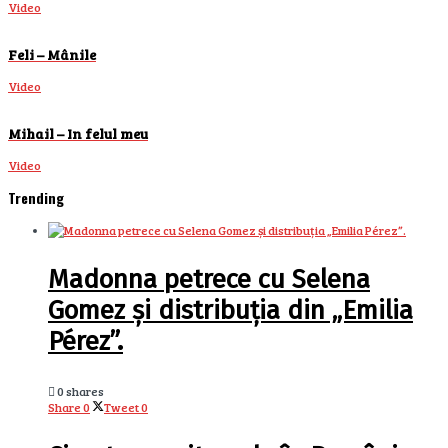
Video
Feli – Mânile
Video
Mihail – In felul meu
Video
Trending
Madonna petrece cu Selena
Gomez și distribuția din „Emilia
Pérez”.
0 shares
Share
0
Tweet
0