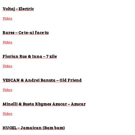
Voltaj – Electric
Video
Rares – Ce te-ai face tu
Video
Florian Rus & Inna – 7 zile
Video
VESCAN & Andrei Banuta – Old Friend
Video
Minelli & Busta Rhymes Azucar – Azucar
Video
HUGEL – Jamaican (Bam bam)