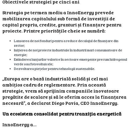
Obiectivele strategiei pe cinci ani
Strategia pe termen mediu a InnoEnergy prevede
mobilizarea capitalului sub formă de investiții de
capital propriu, credite, granturi și finanțare pentru
proiecte. Printre prioritățile cheie se numără:
Lansarea de noi fonduri pentru a reduce decalajul de finanțare din
sector;
Inițierea de noi proiecte industriale în industrii mari consumatoare de
energie;
Extinderea lanțurilor valorice în sectoare emergente precum hidrogenul
verde sau fotovoltaicele;
Dezvoltarea piețelor pentru tehnologii sustenabile.
„Europa are o bază industrială solidă și cel mai
ambițios cadru de reglementare. Prin această
strategie, vrem să sprijinim companiile inovatoare
pregătite de scalare și să le oferim acces la finanțarea
necesară”, a declarat Diego Pavia, CEO InnoEnergy.
Un ecosistem consolidat pentru tranziția energetică
InnoEnergy a…