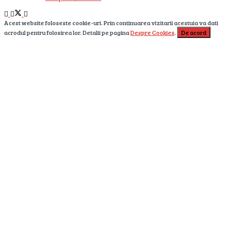
Acest website foloseste cookie-uri. Prin continuarea vizitarii acestuia va dati
acrodul pentru folosirea lor. Detalii pe pagina
Despre Cookies
.
De acord