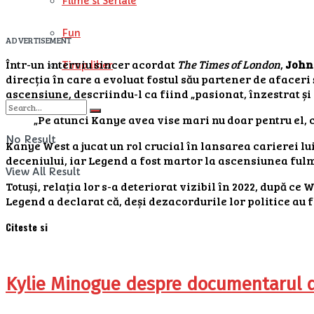
Filme si Seriale
Fun
ADVERTISEMENT
Într-un interviu sincer acordat
The Times of London
,
John
Timp liber
direcția în care a evoluat fostul său partener de afacer
ascensiune, descriindu-l ca fiind „pasionat, înzestrat și
„Pe atunci Kanye avea vise mari nu doar pentru el, ci
No Result
Kanye West a jucat un rol crucial în lansarea carierei l
deceniului, iar Legend a fost martor la ascensiunea ful
View All Result
Totuși, relația lor s-a deteriorat vizibil în 2022, după ce
Legend a declarat că, deși dezacordurile lor politice au 
Citeste si
Kylie Minogue despre documentarul de 