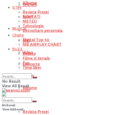
Albume
SHOWS
STIRI
Revista Presei
NOUTATI
Sport
METEO
Tehnologie
MUZICA
Dezvoltare personala
Charts
Digital Top 50
Stiri
MB AIRPLAY CHART
BUZZ
Video
Vedete
Filme si Seriale
Fun
Concerte
Timp liber
Artisti
No Result
View All Result
Albume
STIRI
No Result
View All Result
Revista Presei