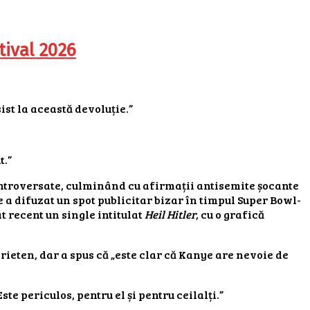
tival 2026
ist la această devoluție.”
t.”
ontroversate, culminând cu afirmații antisemite șocante
e a difuzat un spot publicitar bizar în timpul Super Bowl-
t recent un single intitulat
Heil Hitler
, cu o grafică
rieten, dar a spus că „este clar că Kanye are nevoie de
ste periculos, pentru el și pentru ceilalți.”