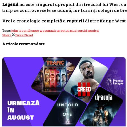
Legend
nu este singurul apropiat din trecutul lui West c
timp ce controversele se adună, iar fanii și colegii de br
Vrei o cronologie completă a rupturii dintre Kanye West 
Tags:
john legend
kanye west
muzica
noutati muzica
stiri muzica
Share
Tweet
Send
Articole recomandate