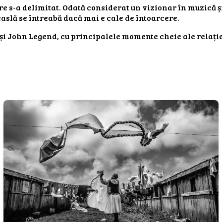
are s-a delimitat. Odată considerat un vizionar în muzică 
easlă se întreabă dacă mai e cale de întoarcere.
și John Legend, cu principalele momente cheie ale relație