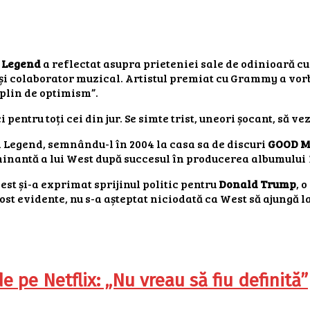
 Legend
a reflectat asupra prieteniei sale de odinioară c
i și colaborator muzical. Artistul premiat cu Grammy a vor
 plin de optimism”.
 pentru toți cei din jur. Se simte trist, uneori șocant, să v
ui Legend, semnându-l în 2004 la casa sa de discuri
GOOD M
minantă a lui West după succesul în producerea albumului
 West și-a exprimat sprijinul politic pentru
Donald Trump
, 
fost evidente, nu s-a așteptat niciodată ca West să ajungă
pe Netflix: „Nu vreau să fiu definită”