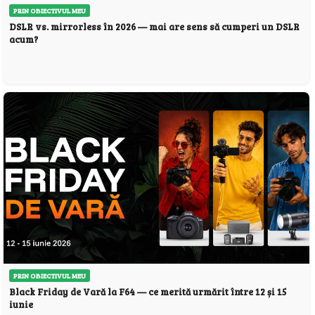
PRIN OBIECTIVUL MEU
DSLR vs. mirrorless în 2026 — mai are sens să cumperi un DSLR
acum?
PRIN OBIECTIVUL MEU
Black Friday de Vară la F64 — ce merită urmărit între 12 și 15
iunie