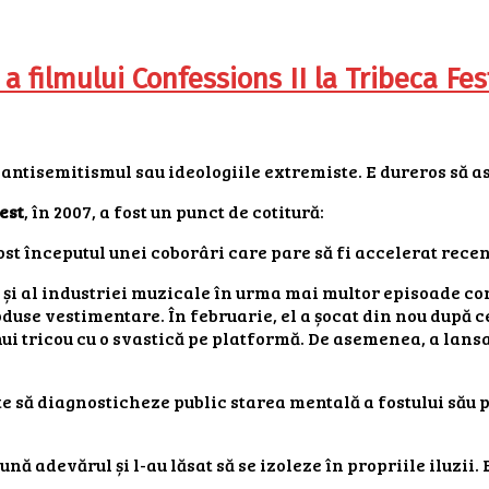
filmului Confessions II la Tribeca Fes
 antisemitismul sau ideologiile extremiste. E dureros să as
est
, în 2007, a fost un punct de cotitură:
t începutul unei coborâri care pare să fi accelerat recen
c și al industriei muzicale în urma mai multor episoade c
oduse vestimentare. În februarie, el a șocat din nou după c
ui tricou cu o svastică pe platformă. De asemenea, a lansa
te să diagnosticheze public starea mentală a fostului său p
nă adevărul și l-au lăsat să se izoleze în propriile iluzii. E