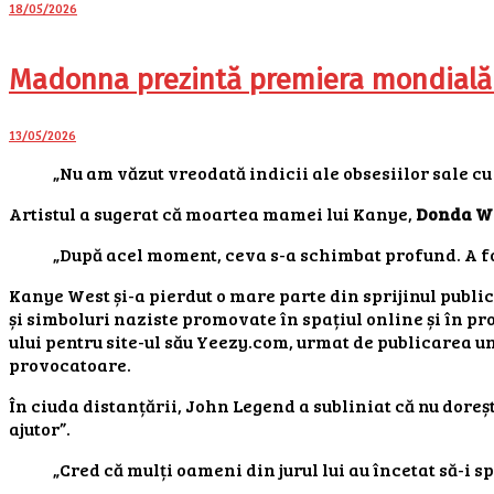
18/05/2026
Madonna prezintă premiera mondială a 
13/05/2026
„Nu am văzut vreodată indicii ale obsesiilor sale cu
Artistul a sugerat că moartea mamei lui Kanye,
Donda W
„După acel moment, ceva s-a schimbat profund. A fos
Kanye West și-a pierdut o mare parte din sprijinul publi
și simboluri naziste promovate în spațiul online și în pr
ului pentru site-ul său Yeezy.com, urmat de publicarea un
provocatoare.
În ciuda distanțării, John Legend a subliniat că nu doreș
ajutor”.
„Cred că mulți oameni din jurul lui au încetat să-i spu