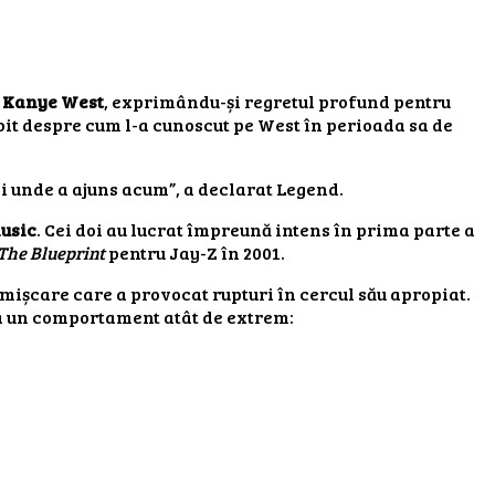
u
Kanye West
, exprimându-și regretul profund pentru
bit despre cum l-a cunoscut pe West în perioada sa de
ezi unde a ajuns acum”, a declarat Legend.
usic
. Cei doi au lucrat împreună intens în prima parte a
The Blueprint
pentru Jay-Z în 2001.
o mișcare care a provocat rupturi în cercul său apropiat.
 la un comportament atât de extrem: