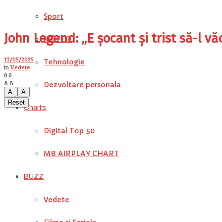
Sport
John Legend: „E șocant și trist să-l 
METEO
12/05/2025
Tehnologie
in
Vedete
0
0
A
A
Dezvoltare personala
A
A
Reset
Charts
Digital Top 50
MB AIRPLAY CHART
BUZZ
Vedete