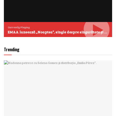
Currently Playing
EMAA lansează „Noaptea”, single despre singurătate și emoțiile care se aud cel mai clar după miezul nopții
Trending