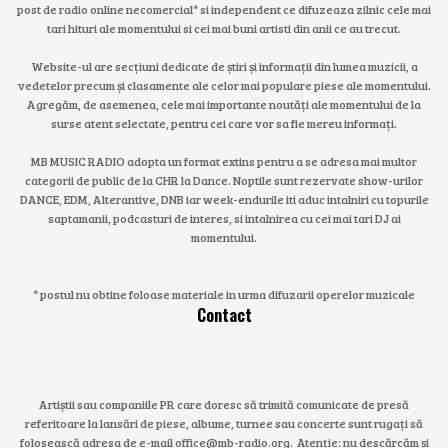
post de radio online necomercial* si independent ce difuzeaza zilnic cele mai
tari hituri ale momentului si cei mai buni artisti din anii ce au trecut.
Website-ul are secțiuni dedicate de știri și informații din lumea muzicii, a
vedetelor precum și clasamente ale celor mai populare piese ale momentului.
Agregăm, de asemenea, cele mai importante noutăți ale momentului de la
surse atent selectate, pentru cei care vor sa fie mereu informați.
MB MUSIC RADIO adopta un format extins pentru a se adresa mai multor
categorii de public de la CHR la Dance. Noptile sunt rezervate show-urilor
DANCE, EDM, Alterantive, DNB iar week-endurile iti aduc intalniri cu topurile
saptamanii, podcasturi de interes, si intalnirea cu cei mai tari DJ ai
momentului.
* postul nu obtine foloase materiale in urma difuzarii operelor muzicale
Contact
Artiștii sau companiile PR care doresc să trimită comunicate de presă
referitoare la lansări de piese, albume, turnee sau concerte sunt rugați să
folosească adresa de e-mail office@mb-radio.org. Atenție: nu descărcăm și