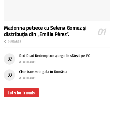
Madonna petrece cu Selena Gomez și
distribuția din „Emilia Pérez”.
0 SHARES
Red Dead Redemption ajunge în sfârșit pe PC
0 SHARES
Cine transmite gala în România
0 SHARES
Let’s be friends