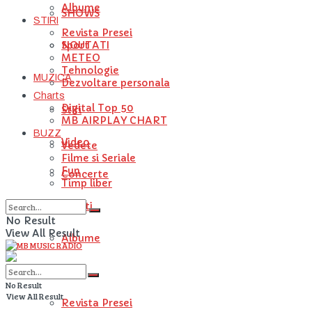
Albume
SHOWS
STIRI
Revista Presei
NOUTATI
Sport
METEO
Tehnologie
MUZICA
Dezvoltare personala
Charts
Digital Top 50
Stiri
MB AIRPLAY CHART
BUZZ
Video
Vedete
Filme si Seriale
Fun
Concerte
Timp liber
Artisti
No Result
View All Result
Albume
STIRI
No Result
View All Result
Revista Presei