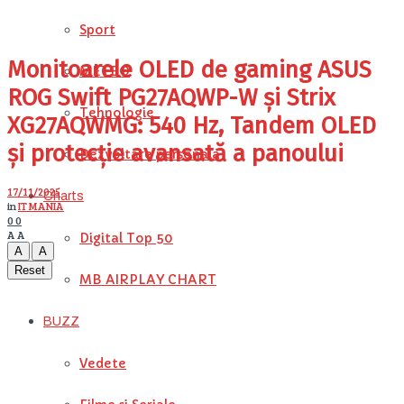
Sport
Monitoarele OLED de gaming ASUS
METEO
ROG Swift PG27AQWP-W și Strix
Tehnologie
XG27AQWMG: 540 Hz, Tandem OLED
și protecție avansată a panoului
Dezvoltare personala
17/11/2025
Charts
in
IT MANIA
0
0
A
A
Digital Top 50
A
A
Reset
MB AIRPLAY CHART
BUZZ
Vedete