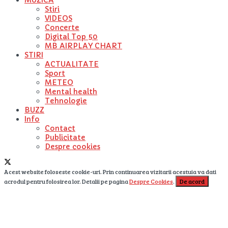
Stiri
VIDEOS
Concerte
Digital Top 50
MB AIRPLAY CHART
STIRI
ACTUALITATE
Sport
METEO
Mental health
Tehnologie
BUZZ
Info
Contact
Publicitate
Despre cookies
Acest website foloseste cookie-uri. Prin continuarea vizitarii acestuia va dati
acrodul pentru folosirea lor. Detalii pe pagina
Despre Cookies
.
De acord