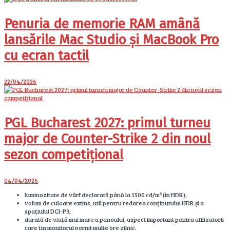
Penuria de memorie RAM amână
lansările Mac Studio și MacBook Pro
cu ecran tactil
22/04/2026
PGL Bucharest 2027: primul turneu
major de Counter-Strike 2 din noul
sezon competițional
04/04/2026
luminozitate de vârf declarată până la 1500 cd/m² (în HDR);
volum de culoare extins, util pentru redarea conținutului HDR și a
spațiului DCI-P3;
durată de viață mai mare a panoului, aspect important pentru utilizatorii
care țin monitorul pornit multe ore zilnic.