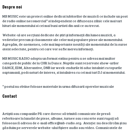
Despre noi
MB MUSIC este un proiect online dedicat iubitorilor de muzică ce include un post
de radio online necomercial* si independent ce difuzeaza zilnic cele mai tari
hituri ale momentului si cei mai buni artisti din anii ce au trecut.
Website-ul are secțiuni dedicate de știri și informații din lumea muzicii, a
vedetelor precum și clasamente ale celor mai populare piese ale momentului.
Agregăm, de asemenea, cele mai importante noutăți ale momentului de la surse
atent selectate, pentru cei care vor sa fie mereu informați.
MB MUSIC RADIO adopta un format extins pentru a se adresa mai multor
categorii de public de la CHR la Dance. Noptile sunt rezervate show-urilor
DANCE, EDM, Alterantive, DNB iar week-endurile iti aduc intalniri cu topurile
saptamanii, podcasturi de interes, si intalnirea cu cei mai tari DJ ai momentului.
* postul nu obtine foloase materiale in urma difuzarii operelor muzicale
Contact
Artiștii sau companiile PR care doresc să trimită comunicate de presă
referitoare la lansări de piese, albume, turnee sau concerte sunt rugați să
folosească adresa de e-mail office@mb-radio.org. Atenție: nu descărcăm și nu
găzduim pe serverele website-ului fișiere audio sau video. Comunicatele de