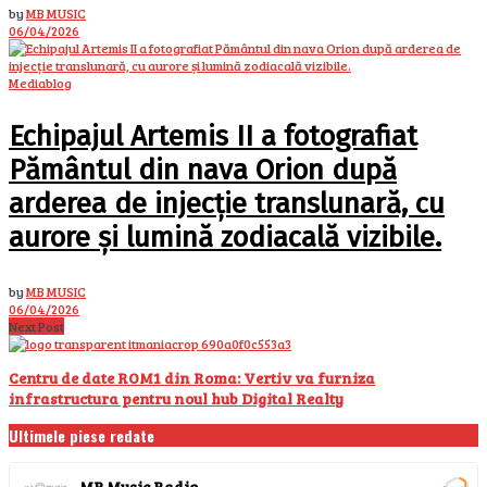
by
MB MUSIC
06/04/2026
Mediablog
Echipajul Artemis II a fotografiat
Pământul din nava Orion după
arderea de injecție translunară, cu
aurore și lumină zodiacală vizibile.
by
MB MUSIC
06/04/2026
Next Post
Centru de date ROM1 din Roma: Vertiv va furniza
infrastructura pentru noul hub Digital Realty
Ultimele piese redate
MB Music Radio