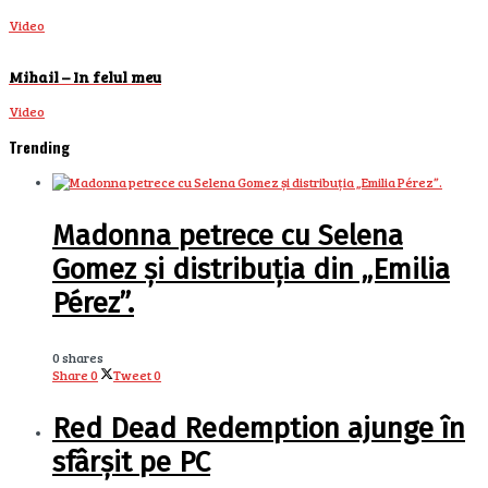
Video
Mihail – In felul meu
Video
Trending
Madonna petrece cu Selena
Gomez și distribuția din „Emilia
Pérez”.
0 shares
Share
0
Tweet
0
Red Dead Redemption ajunge în
sfârșit pe PC