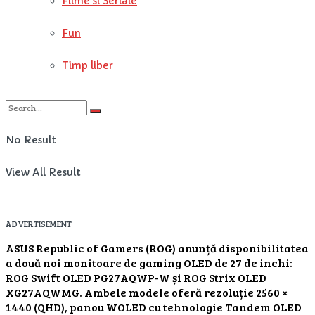
Filme si Seriale
Fun
Timp liber
No Result
View All Result
ADVERTISEMENT
ASUS Republic of Gamers (ROG) anunță disponibilitatea
a două noi monitoare de gaming OLED de 27 de inchi:
ROG Swift OLED PG27AQWP-W și ROG Strix OLED
XG27AQWMG. Ambele modele oferă rezoluție 2560 ×
1440 (QHD), panou WOLED cu tehnologie Tandem OLED