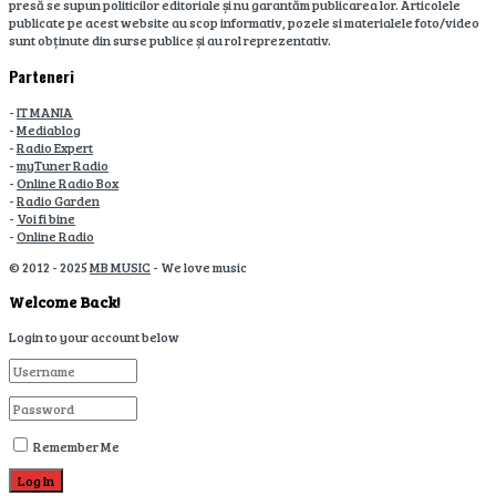
presă se supun politicilor editoriale și nu garantăm publicarea lor. Articolele
publicate pe acest website au scop informativ, pozele si materialele foto/video
sunt obținute din surse publice și au rol reprezentativ.
Parteneri
-
IT MANIA
-
Mediablog
-
Radio Expert
-
myTuner Radio
-
Online Radio Box
-
Radio Garden
-
Voi fi bine
-
Online Radio
© 2012 - 2025
MB MUSIC
- We love music
Welcome Back!
Login to your account below
Remember Me