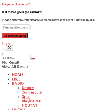
Forgotten Password?
Retrieve your password
Please enter your username or email address to reset your password.
Log In
No Result
View All Result
HOME
LIVE
RADIO
Despre
Cum asculti
Grila
Playlist MB
NOUTATI
MUZICA