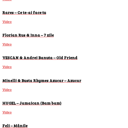
Rares – Ce te-ai face tu
Video
Florian Rus & Inna – 7 zile
Video
VESCAN & Andrei Banuta – Old Friend
Video
Minelli & Busta Rhymes Azucar – Azucar
Video
HUGEL – Jamaican (Bam bam)
Video
Feli – Mânile