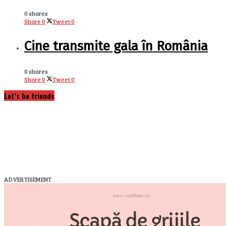
0 shares
Share
0
Tweet
0
Cine transmite gala în România
0 shares
Share
0
Tweet
0
Let’s be friends
ADVERTISEMENT