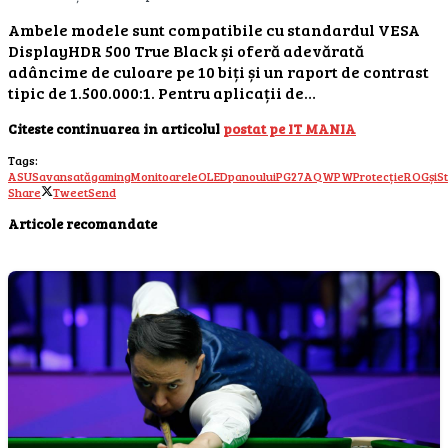
Ambele modele sunt compatibile cu standardul VESA
DisplayHDR 500 True Black și oferă adevărată
adâncime de culoare pe 10 biți și un raport de contrast
tipic de 1.500.000:1. Pentru aplicații de…
Citeste continuarea in articolul
postat pe IT MANIA
Tags:
ASUS
avansată
gaming
Monitoarele
OLED
panoului
PG27AQWPW
Protecție
ROG
și
St
Share
Tweet
Send
Articole recomandate