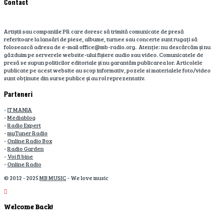
Contact
Artiștii sau companiile PR care doresc să trimită comunicate de presă
referitoare la lansări de piese, albume, turnee sau concerte sunt rugați să
folosească adresa de e-mail office@mb-radio.org. Atenție: nu descărcăm și nu
găzduim pe serverele website-ului fișiere audio sau video. Comunicatele de
presă se supun politicilor editoriale și nu garantăm publicarea lor. Articolele
publicate pe acest website au scop informativ, pozele si materialele foto/video
sunt obținute din surse publice și au rol reprezentativ.
Parteneri
-
IT MANIA
-
Mediablog
-
Radio Expert
-
myTuner Radio
-
Online Radio Box
-
Radio Garden
-
Voi fi bine
-
Online Radio
© 2012 - 2025
MB MUSIC
- We love music
Welcome Back!