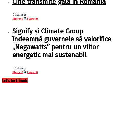
Cine transmite gala în România
0 shares
Share
0
Tweet
0
Signify și Climate Group
îndeamnă guvernele să valorifice
„Negawatts” pentru un viitor
energetic mai sustenabil
0 shares
Share
0
Tweet
0
Let’s be friends