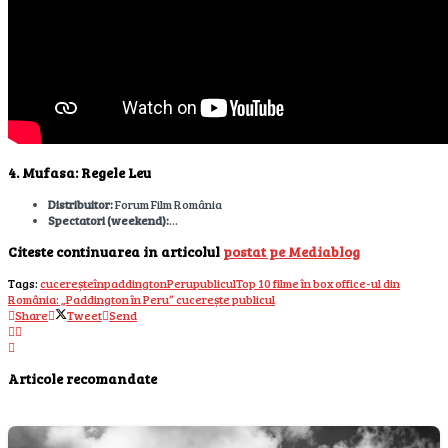
4. Mufasa: Regele Leu
Distribuitor:
Forum Film România
Spectatori (weekend):
…
Citeste continuarea in articolul
postat pe Mediablog
Tags:
cucerește
în
paddington
Peru
publicul
Top 10 filme în box office-ul din
România: „Paddington în Peru” cucerește publicul
Share
Tweet
Send
Articole recomandate