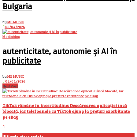
Bulgaria
by
MB MUSIC
06/04/2026
Mediablog
autenticitate, autonomie și AI în
publicitate
by
MB MUSIC
04/04/2026
Next Post
TikTok rămâne în incertitudine: Descărcarea aplicației încă
blocată, iar telefoanele cu TikTok ajung la prețuri exorbitante
pe eBay
Ultimele piese redate