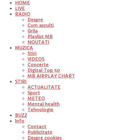
HOME
LIVE
RADIO
Despre
Cum asculti
Grila
Playlist MB
NOUTATI
MUZICA
Stiri
VIDEOS
Concerte
Digital Top 50
MB AIRPLAY CHART
STIRI
ACTUALITATE
Sport
METEO
Mental health
Tehnologie
BUZZ
Info
Contact
Publicitate
Despre cookies