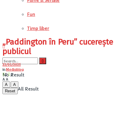
Filme si Seriale
Fun
Timp liber
„Paddington în Peru” cucerește
publicul
22/01/2025
in
Mediablog
0
0
No Result
A
A
A
A
View All Result
Reset