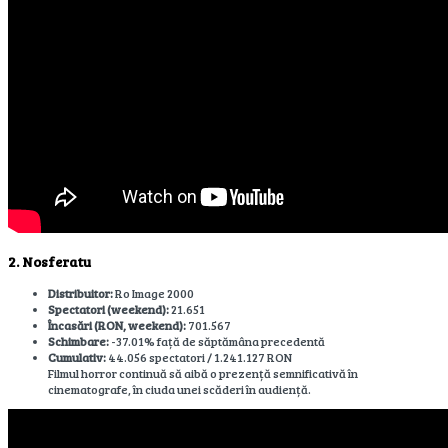
2. Nosferatu
Distribuitor:
Ro Image 2000
Spectatori (weekend):
21.651
Încasări (RON, weekend):
701.567
Schimbare:
-37.01% față de săptămâna precedentă
Cumulativ:
44.056 spectatori / 1.241.127 RON
Filmul horror continuă să aibă o prezență semnificativă în
cinematografe, în ciuda unei scăderi în audiență.