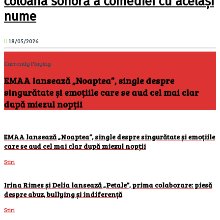
coloana sonoră a comediei cu același
nume
18/05/2026
Currently Playing
EMAA lansează „Noaptea”, single despre
singurătate și emoțiile care se aud cel mai clar
după miezul nopții
EMAA lansează „Noaptea”, single despre singurătate și emoțiile
care se aud cel mai clar după miezul nopții
Stiri
Irina Rimes și Delia lansează „Petale”, prima colaborare: piesă
despre abuz, bullying și indiferență
Stiri