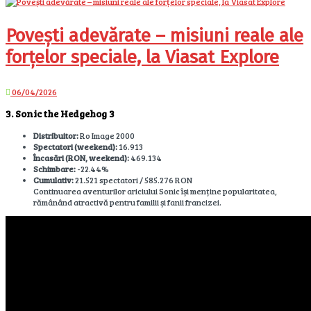
Povești adevărate – misiuni reale ale
forțelor speciale, la Viasat Explore
06/04/2026
3. Sonic the Hedgehog 3
Distribuitor:
Ro Image 2000
Spectatori (weekend):
16.913
Încasări (RON, weekend):
469.134
Schimbare:
-22.44%
Cumulativ:
21.521 spectatori / 585.276 RON
Continuarea aventurilor ariciului Sonic își menține popularitatea,
rămânând atractivă pentru familii și fanii francizei.