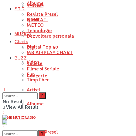
Albume
SHOWS
STIRI
Revista Presei
NOUTATI
Sport
METEO
Tehnologie
MUZICA
Dezvoltare personala
Charts
Digital Top 50
Stiri
MB AIRPLAY CHART
BUZZ
Video
Vedete
Filme si Seriale
Fun
Concerte
Timp liber
Artisti
No Result
Albume
View All Result
STIRI
Revista Presei