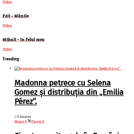
Video
Feli – Mânile
Video
Mihail – In felul meu
Video
Trending
Madonna petrece cu Selena
Gomez și distribuția din „Emilia
Pérez”.
0 shares
Share
0
Tweet
0