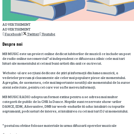
ADVERTISEMENT
ADVERTISEMENT
Facebook
Twitter
Youtube
Despre noi
MB MUSIC este un proiect online dedicat iubitorilor de muzică ce include un post
de radio online necomercial* si independent ce difuzeaza zilnic cele mai tari
hituri ale momentului si cei mai buni artisti din anii ce au trecut.
Website-ul are secțiuni dedicate de știri și informații din lumea muzicii, a
vedetelor precum și clasamente ale celor mai populare piese ale momentului.
Agregăm, de asemenea, cele mai importante noutăți ale momentului de la surse
atent selectate, pentru cei care vor sa fie mereu informați.
MB MUSIC RADIO adopta un format extins pentru a se adresa mai multor
categorii de public de la CHR la Dance. Noptile sunt rezervate show-urilor
DANCE, EDM, Alterantive, DNB iar week-endurile iti aduc intalniri cu topurile
saptamanii, podcasturi de interes, si intalnirea cu cei mai tari DJ ai momentului.
* postul nu obtine foloase materiale in urma difuzarii operelor muzicale