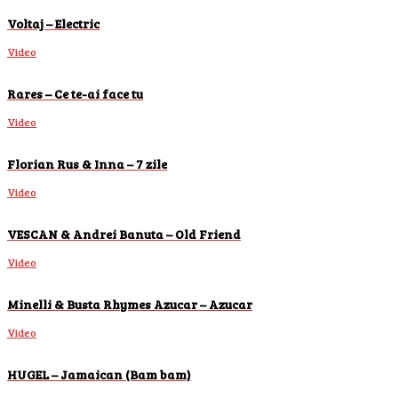
Voltaj – Electric
Video
Rares – Ce te-ai face tu
Video
Florian Rus & Inna – 7 zile
Video
VESCAN & Andrei Banuta – Old Friend
Video
Minelli & Busta Rhymes Azucar – Azucar
Video
HUGEL – Jamaican (Bam bam)