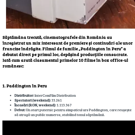
Săptămâna trecută, cinematografele din România au
înregistrat un mix interesant de premiere și continuări ale unor
francize îndrăgite. Filmul de familie
„Paddington în Peru”
a
debutat direct pe primul loc, depășind producțiile consacrate.
Iată cum arată clasamentul primelor 10 filme în box office-ul
românesc:
1. Paddington în Peru
Distribuitor:
InterComFilm Distribution
Spectatori (weekend):
33.261
Încasări (RON, weekend):
1.113.367
Debut:
Un start puternic pentru simpaticul urs Paddington, care reușește
să atragă un public numeros, stabilind tonul săptămânii.