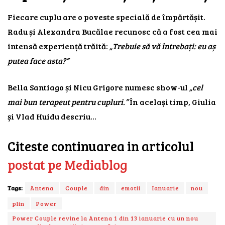
Fiecare cuplu are o poveste specială de împărtășit.
Radu și Alexandra Bucălae recunosc că a fost cea mai
intensă experiență trăită:
„Trebuie să vă întrebați: eu aș
putea face asta?”
Bella Santiago și Nicu Grigore numesc show-ul
„cel
mai bun terapeut pentru cupluri.”
În același timp, Giulia
și Vlad Huidu descriu…
Citeste continuarea in articolul
postat pe Mediablog
Tags:
Antena
Couple
din
emotii
Ianuarie
nou
plin
Power
Power Couple revine la Antena 1 din 13 ianuarie cu un nou