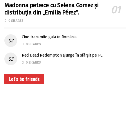
Madonna petrece cu Selena Gomez și
distribuția din „Emilia Pérez”.
0 SHARES
Cine transmite gala în România
0 SHARES
Red Dead Redemption ajunge în sfârșit pe PC
0 SHARES
Let’s be friends