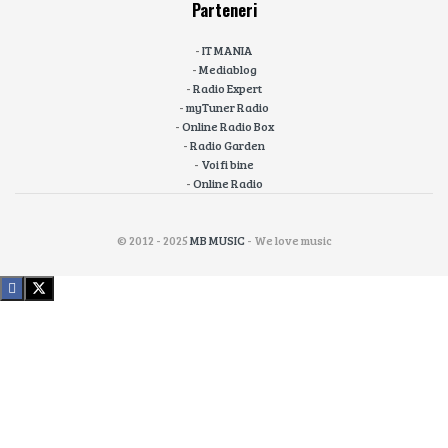
Parteneri
-
IT MANIA
-
Mediablog
-
Radio Expert
-
myTuner Radio
-
Online Radio Box
-
Radio Garden
-
Voi fi bine
-
Online Radio
© 2012 - 2025
MB MUSIC
- We love music