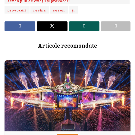
sezon plin de emoții și provocări
provocări
revine
sezon
și
Articole recomandate