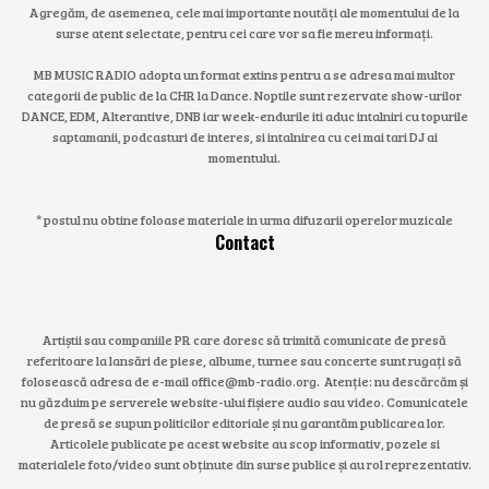
Agregăm, de asemenea, cele mai importante noutăți ale momentului de la
surse atent selectate, pentru cei care vor sa fie mereu informați.
MB MUSIC RADIO adopta un format extins pentru a se adresa mai multor
categorii de public de la CHR la Dance. Noptile sunt rezervate show-urilor
DANCE, EDM, Alterantive, DNB iar week-endurile iti aduc intalniri cu topurile
saptamanii, podcasturi de interes, si intalnirea cu cei mai tari DJ ai
momentului.
* postul nu obtine foloase materiale in urma difuzarii operelor muzicale
Contact
Artiștii sau companiile PR care doresc să trimită comunicate de presă
referitoare la lansări de piese, albume, turnee sau concerte sunt rugați să
folosească adresa de e-mail office@mb-radio.org. Atenție: nu descărcăm și
nu găzduim pe serverele website-ului fișiere audio sau video. Comunicatele
de presă se supun politicilor editoriale și nu garantăm publicarea lor.
Articolele publicate pe acest website au scop informativ, pozele si
materialele foto/video sunt obținute din surse publice și au rol reprezentativ.