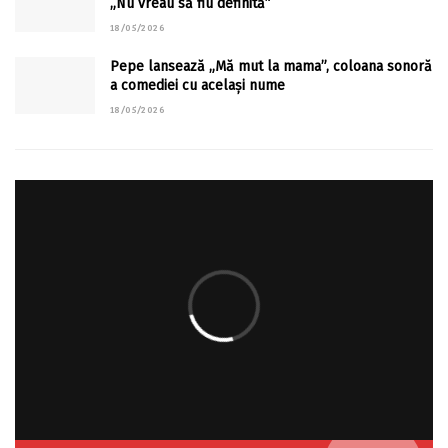
„Nu vreau să fiu definită”
18/05/2026
Pepe lansează „Mă mut la mama”, coloana sonoră
a comediei cu același nume
18/05/2026