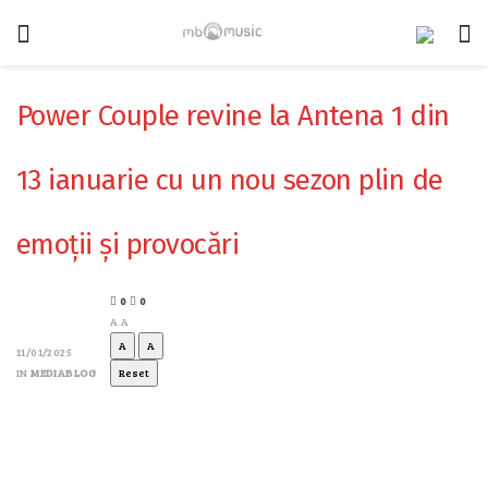
Power Couple revine la Antena 1 din
13 ianuarie cu un nou sezon plin de
emoții și provocări
0
0
A
A
A
A
11/01/2025
IN
MEDIABLOG
Reset