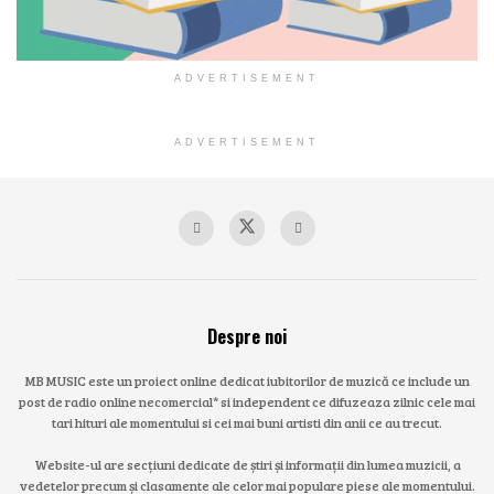
ADVERTISEMENT
ADVERTISEMENT
Despre noi
MB MUSIC este un proiect online dedicat iubitorilor de muzică ce include un
post de radio online necomercial* si independent ce difuzeaza zilnic cele mai
tari hituri ale momentului si cei mai buni artisti din anii ce au trecut.
Website-ul are secțiuni dedicate de știri și informații din lumea muzicii, a
vedetelor precum și clasamente ale celor mai populare piese ale momentului.