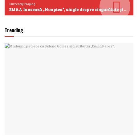
Currently Playing
EMAA lansează „Noaptea”, single despre singurătate și emoțiile care se aud cel mai clar după miezul nopții
Trending