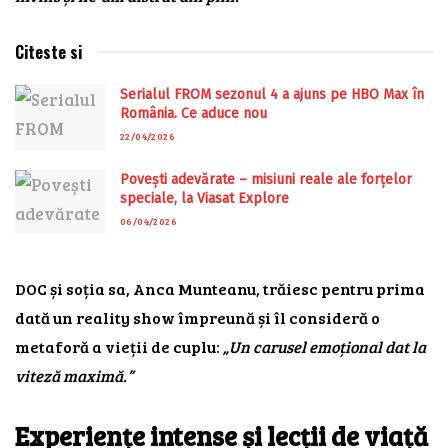
Citeste si
Serialul FROM sezonul 4 a ajuns pe HBO Max în
România. Ce aduce nou
22/04/2026
Povești adevărate – misiuni reale ale forțelor
speciale, la Viasat Explore
06/04/2026
DOC și soția sa, Anca Munteanu, trăiesc pentru prima
dată un reality show împreună și îl consideră o
metaforă a vieții de cuplu:
„Un carusel emoțional dat la
viteză maximă.”
Experiențe intense și lecții de viață