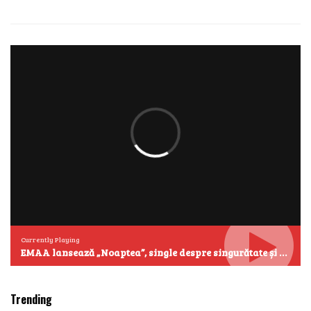
Currently Playing
EMAA lansează „Noaptea”, single despre singurătate și emoțiile care se aud cel mai clar după miezul nopții
Trending