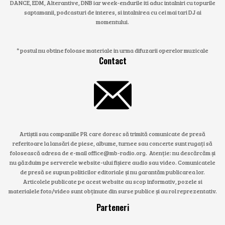
DANCE, EDM, Alterantive, DNB iar week-endurile iti aduc intalniri cu topurile
saptamanii, podcasturi de interes, si intalnirea cu cei mai tari DJ ai
momentului.
* postul nu obtine foloase materiale in urma difuzarii operelor muzicale
Contact
Artiștii sau companiile PR care doresc să trimită comunicate de presă
referitoare la lansări de piese, albume, turnee sau concerte sunt rugați să
folosească adresa de e-mail office@mb-radio.org. Atenție: nu descărcăm și
nu găzduim pe serverele website-ului fișiere audio sau video. Comunicatele
de presă se supun politicilor editoriale și nu garantăm publicarea lor.
Articolele publicate pe acest website au scop informativ, pozele si
materialele foto/video sunt obținute din surse publice și au rol reprezentativ.
Parteneri