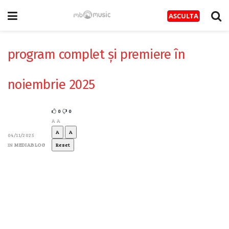
program complet și premiere în
noiembrie 2025
0
0
A
A
A
A
04/11/2025
IN
MEDIABLOG
Reset