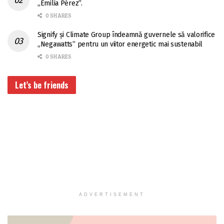
„Emilia Pérez”.
0 SHARES
Signify și Climate Group îndeamnă guvernele să valorifice
„Negawatts” pentru un viitor energetic mai sustenabil
0 SHARES
Let’s be friends
ADVERTISEMENT