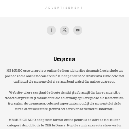
ADVERTISEMENT
Despre noi
MB MUSIC este un proiect online dedicat iubitorilor de muzică ce include un
post de radio online necomercial* si independent ce difuzeaza zilnic cele mai
tari hituri ale momentului si cei mai buni artisti din anii ce au trecut.
Website-ul are secțiuni dedicate de știri și informații din lumea muzicii, a
vedetelor precum și clasamente ale celor mai populare piese ale momentului.
Agregăm, de asemenea, cele mai importante noutăți ale momentului de la
surse atent selectate, pentru cei care vor sa fie mereu informați.
MB MUSIC RADIO adopta un format extins pentru a se adresa mai multor
categorii de public de la CHR la Dance. Noptile sunt rezervate show-urilor