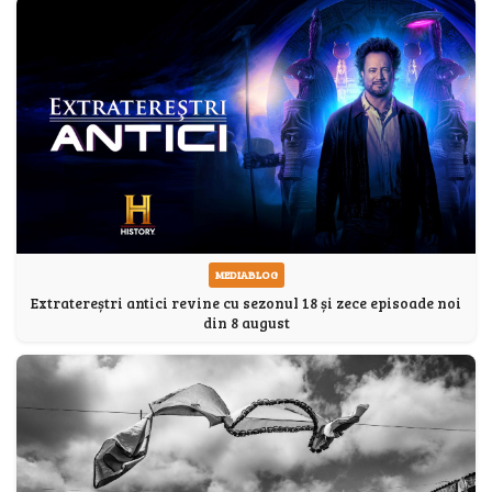
MEDIABLOG
Extratereștri antici revine cu sezonul 18 și zece episoade noi
din 8 august