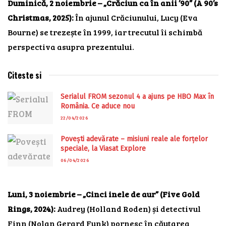
Duminică, 2 noiembrie – „Crăciun ca în anii ’90” (A 90’s
Christmas, 2025):
În ajunul Crăciunului, Lucy (Eva
Bourne) se trezește în 1999, iar trecutul îi schimbă
perspectiva asupra prezentului.
Citeste si
Serialul FROM sezonul 4 a ajuns pe HBO Max în
România. Ce aduce nou
22/04/2026
Povești adevărate – misiuni reale ale forțelor
speciale, la Viasat Explore
06/04/2026
Luni, 3 noiembrie – „Cinci inele de aur” (Five Gold
Rings, 2024):
Audrey (Holland Roden) și detectivul
Finn (Nolan Gerard Funk) pornesc în căutarea