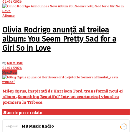
04/04/2026
Albume
Olivia Rodrigo anunță al treilea
album: You Seem Pretty Sad for a
Girl So in Love
by
MB MUSIC
04/04/2026
Next Post
Miley Cyrus, inspirată de Harrison Ford, transformă noul ei
album „Something Beautiful” într-un scurtmetraj vizual cu
premiera la Tribeca
Ultimele piese redate
MB Music Radio