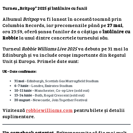
Turneu „Britpop” 2025 și întâlnire cu fanii
Albumul
Britpop
va fi lansat în această toamnă prin
Columbia Records, iar precomenzile până pe
27 mai
,
ora 23:59, oferă șansa fanilor de a câștiga o
întâlnire cu
Robbie
la unul dintre concertele turneului său.
Turneul
Robbie Williams Live 2025
va debuta pe 31 mai la
Edinburgh și va include orașe importante din Regatul
Unit și Europa. Primele date sunt:
UK – Date confirmate:
31 mai
– Edinburgh, Scottish Gas Murrayfield Stadium
6-7 iunie
– Londra, Emirates Stadium
10-11 iunie
– Manchester, Co-op Live (sold out)
13-14 iunie
– Bath, Royal Crescent (sold out)
20 august
– Newcastle, Join Together Festival
Vizitează
robbiewilliams.com
pentru bilete și detalii
suplimentare.
Un comeback așteptat
,
Britpop
promite să fie mai mult