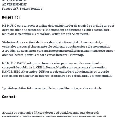
ADVERTISEMENT
Facebook
Twitter
Youtube
Despre noi
MB MUSIC este un proiect online dedicat iubitorilor de muzică ce include un post
de radio online necomercial* si independent ce difuzeaza zilnic cele mai tari
hituri ale momentului si cei mai buni artisti din anii ce au trecut.
Website-ul are secțiuni dedicate de știri și informații din lumea muzicii, a
vedetelor precum și clasamente ale celor mai populare piese ale momentului.
Agregăm, de asemenea, cele mai importante noutăți ale momentului de la surse
atent selectate, pentru cei care vor sa fie mereu informați.
MB MUSIC RADIO adopta un format extins pentru a se adresa mai multor
categorii de public de la CHR la Dance. Noptile sunt rezervate show-urilor
DANCE, EDM, Alterantive, DNB iar week-endurile iti aduc intalniri cu topurile
saptamanii, podcasturi de interes, si intalnirea cu cei mai tari DJ ai momentului.
* postul nu obtine foloase materiale in urma difuzarii operelor muzicale
Contact
Artiștii sau companiile PR care doresc să trimită comunicate de presă
referitoare la lansări de piese, albume, turnee sau concerte sunt rugați să