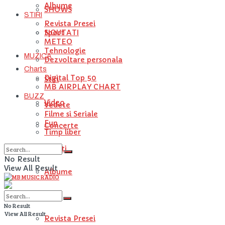
Albume
SHOWS
STIRI
Revista Presei
NOUTATI
Sport
METEO
Tehnologie
MUZICA
Dezvoltare personala
Charts
Digital Top 50
Stiri
MB AIRPLAY CHART
BUZZ
Video
Vedete
Filme si Seriale
Fun
Concerte
Timp liber
Artisti
No Result
View All Result
Albume
STIRI
No Result
View All Result
Revista Presei