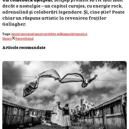
decât o nostalgie – un capitol curajos, cu energie rock,
adrenalină și colaborări legendare. Și, cine știe? Poate
chiar un răspuns artistic la revenirea fraților
Gallagher.
Tags:
muzica
noutati muzica
robbie williams
stiri muzica
Share
Tweet
Send
Articole recomandate