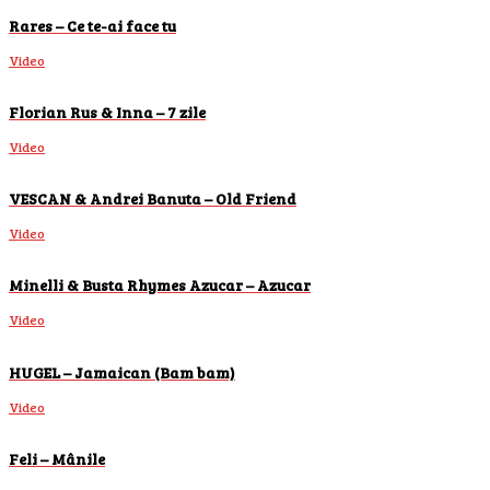
Rares – Ce te-ai face tu
Video
Florian Rus & Inna – 7 zile
Video
VESCAN & Andrei Banuta – Old Friend
Video
Minelli & Busta Rhymes Azucar – Azucar
Video
HUGEL – Jamaican (Bam bam)
Video
Feli – Mânile