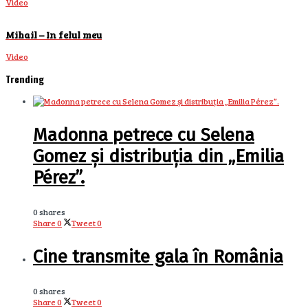
Video
Mihail – In felul meu
Video
Trending
Madonna petrece cu Selena
Gomez și distribuția din „Emilia
Pérez”.
0 shares
Share
0
Tweet
0
Cine transmite gala în România
0 shares
Share
0
Tweet
0