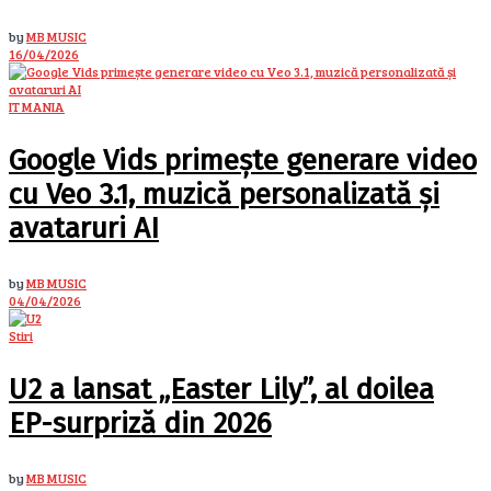
by
MB MUSIC
16/04/2026
IT MANIA
Google Vids primește generare video
cu Veo 3.1, muzică personalizată și
avataruri AI
by
MB MUSIC
04/04/2026
Stiri
U2 a lansat „Easter Lily”, al doilea
EP-surpriză din 2026
by
MB MUSIC