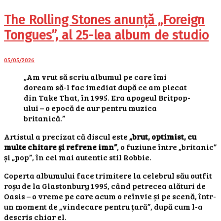
The Rolling Stones anunță „Foreign
Tongues”, al 25-lea album de studio
05/05/2026
„Am vrut să scriu albumul pe care îmi
doream să-l fac imediat după ce am plecat
din Take That, în 1995. Era apogeul Britpop-
ului – o epocă de aur pentru muzica
britanică.”
Artistul a precizat că discul este
„brut, optimist, cu
multe chitare și refrene imn”
, o fuziune între „britanic”
și „pop”, în cel mai autentic stil Robbie.
Coperta albumului face trimitere la celebrul său outfit
roșu de la Glastonbury 1995, când petrecea alături de
Oasis – o vreme pe care acum o reînvie și pe scenă, într-
un moment de „vindecare pentru țară”, după cum l-a
descris chiar el.