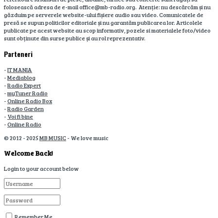
folosească adresa de e-mail office@mb-radio.org. Atenție: nu descărcăm și nu
găzduim pe serverele website-ului fișiere audio sau video. Comunicatele de
presă se supun politicilor editoriale și nu garantăm publicarea lor. Articolele
publicate pe acest website au scop informativ, pozele si materialele foto/video
sunt obținute din surse publice și au rol reprezentativ.
Parteneri
-
IT MANIA
-
Mediablog
-
Radio Expert
-
myTuner Radio
-
Online Radio Box
-
Radio Garden
-
Voi fi bine
-
Online Radio
© 2012 - 2025
MB MUSIC
- We love music
Welcome Back!
Login to your account below
Remember Me