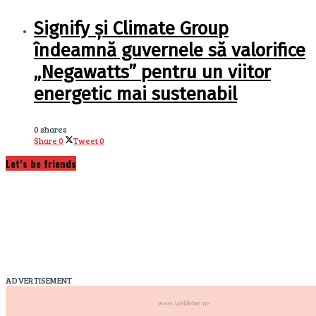
Signify și Climate Group
îndeamnă guvernele să valorifice
„Negawatts” pentru un viitor
energetic mai sustenabil
0 shares
Share
0
Tweet
0
Let’s be friends
ADVERTISEMENT