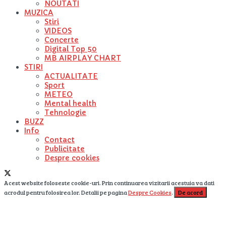
NOUTATI
MUZICA
Stiri
VIDEOS
Concerte
Digital Top 50
MB AIRPLAY CHART
STIRI
ACTUALITATE
Sport
METEO
Mental health
Tehnologie
BUZZ
Info
Contact
Publicitate
Despre cookies
Acest website foloseste cookie-uri. Prin continuarea vizitarii acestuia va dati
acrodul pentru folosirea lor. Detalii pe pagina
Despre Cookies
.
De acord