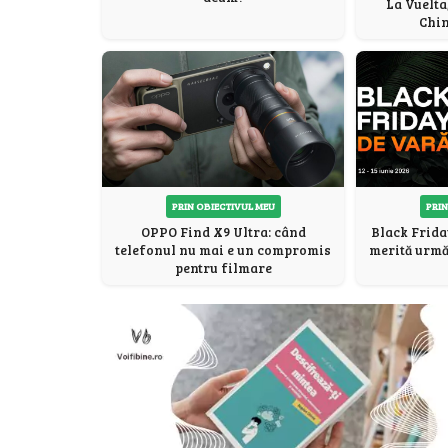
La Vuelta
Chin
PRIN OBIECTIVUL MEU
PRIN
OPPO Find X9 Ultra: când
Black Frida
telefonul nu mai e un compromis
merită urmăr
pentru filmare