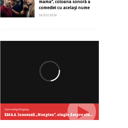
mama”, coloana sonoră a
comediei cu același nume
18/05/2026
Currently Playing
EMAA lansează „Noaptea”, single despre singurătate și emoțiile care se aud cel mai clar după miezul nopții