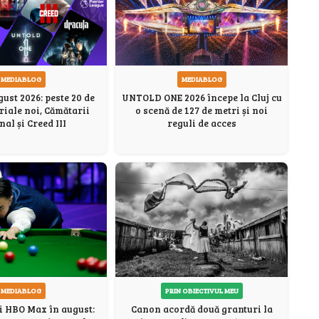
MEDIABLOG
MEDIABLOG
ust 2026: peste 20 de
UNTOLD ONE 2026 începe la Cluj cu
eriale noi, Cămătarii
o scenă de 127 de metri și noi
nal și Creed III
reguli de acces
PRIN OBIECTIVUL MEU
MEDIABLOG
Canon acordă două granturi la
i HBO Max în august: