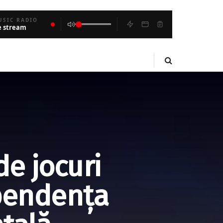
USIC RADIO
e stream
de jocuri
pendența