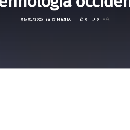
tehnologia occiden
A
04/01/2025
in
IT MANIA
0
0
A