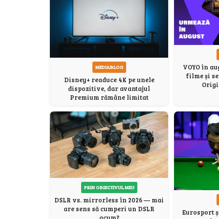
VOYO în aug
MEDIABLOG
filme și s
Disney+ readuce 4K pe unele
Origi
dispozitive, dar avantajul
Premium rămâne limitat
PRIN OBIECTIVUL MEU
DSLR vs. mirrorless în 2026 — mai
are sens să cumperi un DSLR
Eurosport ș
acum?