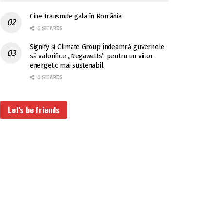
Cine transmite gala în România
0 SHARES
Signify și Climate Group îndeamnă guvernele
să valorifice „Negawatts” pentru un viitor
energetic mai sustenabil
0 SHARES
Let’s be friends