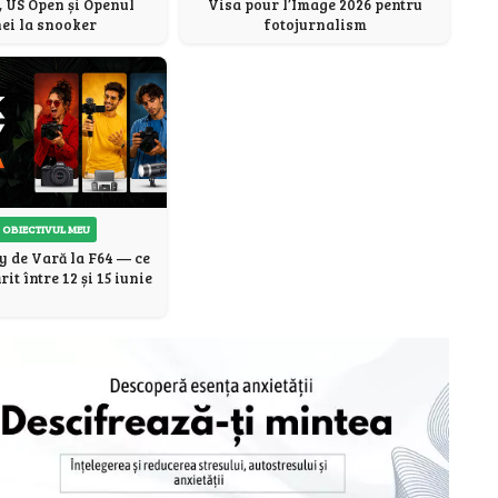
Visa pour l’Image 2026 pentru
, US Open și Openul
fotojurnalism
ei la snooker
 OBIECTIVUL MEU
y de Vară la F64 — ce
it între 12 și 15 iunie