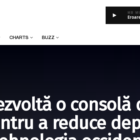
MB M
Eroar
CHARTS
BUZZ
zvoltă o consolă 
entru a reduce de