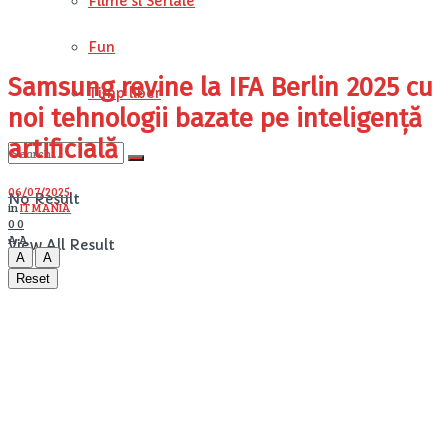
Filme si Seriale
Fun
Samsung revine la IFA Berlin 2025 cu
Timp liber
noi tehnologii bazate pe inteligență
artificială
06/07/2025
No Result
in
IT MANIA
0
0
A
A
View All Result
A
A
Reset