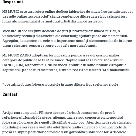
Despre noi
MB MUSIC este un proiect online dedicat iubitorilor de muzică ce include un post
de radio online necomercial* si independent ce difuzeaza zilnic cele mai tari
hituri ale momentului si cei mai buni artisti din anii ce au trecut.
Website-ul are secțiuni dedicate de știri și informații din lumea muzicii, a
vedetelor precum și clasamente ale celor mai populare piese ale momentului.
Agregăm, de asemenea, cele mai importante noutăți ale momentului de la surse
atent selectate, pentru cei care vor sa fie mereu informați.
MB MUSIC RADIO adopta un format extins pentru a se adresa mai multor
categorii de public de la CHR la Dance. Noptile sunt rezervate show-urilor
DANCE, EDM, Alterantive, DNB iar week-endurile iti aduc intalniri cu topurile
saptamanii, podcasturi de interes, si intalnirea cu cei mai tari DJ ai momentului.
* postul nu obtine foloase materiale in urma difuzarii operelor muzicale
Contact
Artiștii sau companiile PR care doresc să trimită comunicate de presă
referitoare la lansări de piese, albume, turnee sau concerte sunt rugați să
folosească adresa de e-mail office@mb-radio.org. Atenție: nu descărcăm și nu
găzduim pe serverele website-ului fișiere audio sau video. Comunicatele de
presă se supun politicilor editoriale și nu garantăm publicarea lor. Articolele