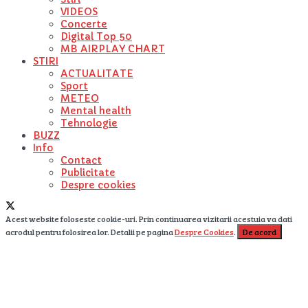
VIDEOS
Concerte
Digital Top 50
MB AIRPLAY CHART
STIRI
ACTUALITATE
Sport
METEO
Mental health
Tehnologie
BUZZ
Info
Contact
Publicitate
Despre cookies
Acest website foloseste cookie-uri. Prin continuarea vizitarii acestuia va dati
acrodul pentru folosirea lor. Detalii pe pagina
Despre Cookies
.
De acord