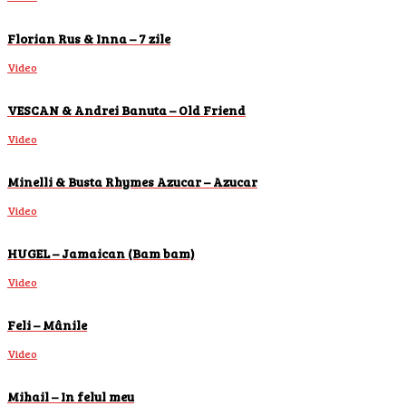
Florian Rus & Inna – 7 zile
Video
VESCAN & Andrei Banuta – Old Friend
Video
Minelli & Busta Rhymes Azucar – Azucar
Video
HUGEL – Jamaican (Bam bam)
Video
Feli – Mânile
Video
Mihail – In felul meu