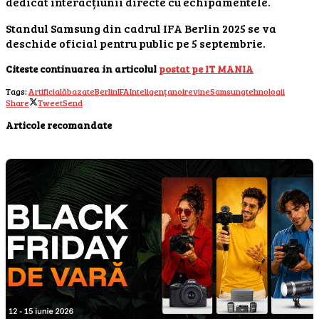
dedicat interacțiunii directe cu echipamentele.
Standul Samsung din cadrul IFA Berlin 2025 se va
deschide oficial pentru public pe 5 septembrie.
Citeste continuarea in articolul
postat pe IT MANIA
Tags:
Artificială
bazate
Berlin
IFA
Inteligența
noi
revine
Samsung
tehnologii
Share
Tweet
Send
Articole recomandate