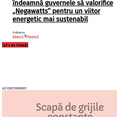
îndeamnă guvernele să valorifice
„Negawatts” pentru un viitor
energetic mai sustenabil
0 shares
Share
0
Tweet
0
Let’s be friends
ADVERTISEMENT