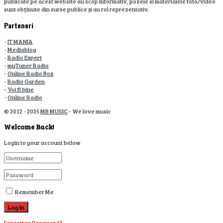
publicate pe acest website au scop informativ, pozele si materialele foto/video
sunt obținute din surse publice și au rol reprezentativ.
Parteneri
-
IT MANIA
-
Mediablog
-
Radio Expert
-
myTuner Radio
-
Online Radio Box
-
Radio Garden
-
Voi fi bine
-
Online Radio
© 2012 - 2025
MB MUSIC
- We love music
Welcome Back!
Login to your account below
Remember Me
Forgotten Password?