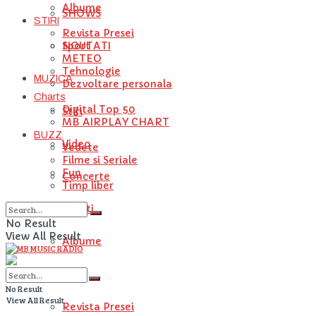
Albume
SHOWS
STIRI
Revista Presei
NOUTATI
Sport
METEO
Tehnologie
MUZICA
Dezvoltare personala
Charts
Digital Top 50
Stiri
MB AIRPLAY CHART
BUZZ
Video
Vedete
Filme si Seriale
Fun
Concerte
Timp liber
Artisti
No Result
View All Result
Albume
STIRI
No Result
View All Result
Revista Presei