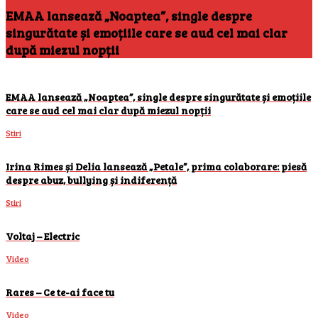
EMAA lansează „Noaptea”, single despre
singurătate și emoțiile care se aud cel mai clar
după miezul nopții
EMAA lansează „Noaptea”, single despre singurătate și emoțiile
care se aud cel mai clar după miezul nopții
Stiri
Irina Rimes și Delia lansează „Petale”, prima colaborare: piesă
despre abuz, bullying și indiferență
Stiri
Voltaj – Electric
Video
Rares – Ce te-ai face tu
Video