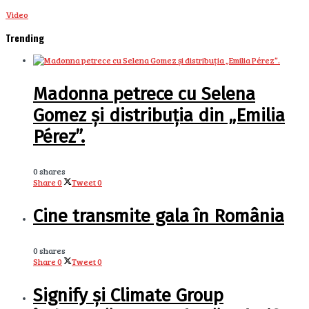
Video
Trending
Madonna petrece cu Selena
Gomez și distribuția din „Emilia
Pérez”.
0 shares
Share
0
Tweet
0
Cine transmite gala în România
0 shares
Share
0
Tweet
0
Signify și Climate Group