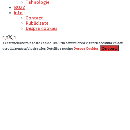
Tehnologie
BUZZ
Info
Contact
Publicitate
Despre cookies
Acest website foloseste cookie-uri. Prin continuarea vizitarii acestuia va dati
acrodul pentru folosirea lor. Detalii pe pagina
Despre Cookies
.
De acord