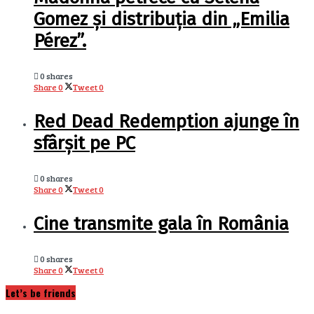
Gomez și distribuția din „Emilia
Pérez”.
0 shares
Share
0
Tweet
0
Red Dead Redemption ajunge în
sfârșit pe PC
0 shares
Share
0
Tweet
0
Cine transmite gala în România
0 shares
Share
0
Tweet
0
Let’s be friends