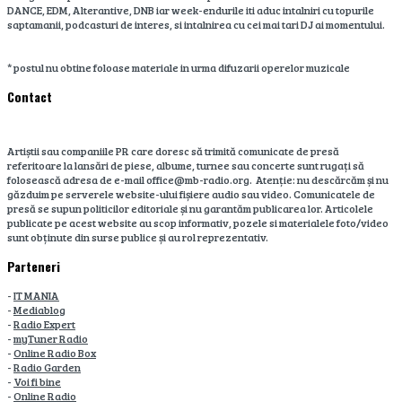
DANCE, EDM, Alterantive, DNB iar week-endurile iti aduc intalniri cu topurile
saptamanii, podcasturi de interes, si intalnirea cu cei mai tari DJ ai momentului.
* postul nu obtine foloase materiale in urma difuzarii operelor muzicale
Contact
Artiștii sau companiile PR care doresc să trimită comunicate de presă
referitoare la lansări de piese, albume, turnee sau concerte sunt rugați să
folosească adresa de e-mail office@mb-radio.org. Atenție: nu descărcăm și nu
găzduim pe serverele website-ului fișiere audio sau video. Comunicatele de
presă se supun politicilor editoriale și nu garantăm publicarea lor. Articolele
publicate pe acest website au scop informativ, pozele si materialele foto/video
sunt obținute din surse publice și au rol reprezentativ.
Parteneri
-
IT MANIA
-
Mediablog
-
Radio Expert
-
myTuner Radio
-
Online Radio Box
-
Radio Garden
-
Voi fi bine
-
Online Radio