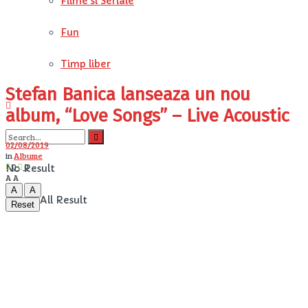
Filme si Seriale
Fun
Timp liber
Stefan Banica lanseaza un nou
album, “Love Songs” – Live Acoustic
02/08/2019
in
Albume
0
0
No Result
A
A
A
A
View All Result
Reset