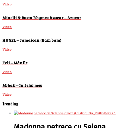
Video
Minelli & Busta Rhymes Azucar – Azucar
Video
HUGEL – Jamaican (Bam bam)
Video
Feli – Mânile
Video
Mihail – In felul meu
Video
Trending
Madonna petrece cu Selena