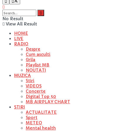
No Result
View All Result
HOME
LIVE
RADIO
Despre
Cum asculti
Grila
Playlist MB
NOUTATI
MUZICA
Stiri
VIDEOS
Concerte
Digital Top 50
MB AIRPLAY CHART
STIRI
ACTUALITATE
Sport
METEO
Mental health