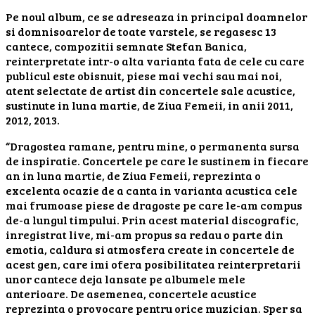
Pe noul album, ce se adreseaza in principal doamnelor
si domnisoarelor de toate varstele, se regasesc 13
cantece, compozitii semnate Stefan Banica,
reinterpretate intr-o alta varianta fata de cele cu care
publicul este obisnuit, piese mai vechi sau mai noi,
atent selectate de artist din concertele sale acustice,
sustinute in luna martie, de Ziua Femeii, in anii 2011,
2012, 2013.
“Dragostea ramane, pentru mine, o permanenta sursa
de inspiratie. Concertele pe care le sustinem in fiecare
an in luna martie, de Ziua Femeii, reprezinta o
excelenta ocazie de a canta in varianta acustica cele
mai frumoase piese de dragoste pe care le-am compus
de-a lungul timpului. Prin acest material discografic,
inregistrat live, mi-am propus sa redau o parte din
emotia, caldura si atmosfera create in concertele de
acest gen, care imi ofera posibilitatea reinterpretarii
unor cantece deja lansate pe albumele mele
anterioare. De asemenea, concertele acustice
reprezinta o provocare pentru orice muzician. Sper sa