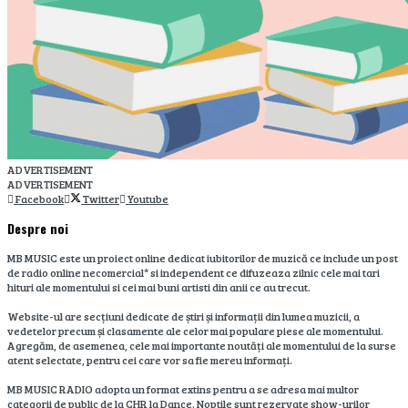
ADVERTISEMENT
ADVERTISEMENT
Facebook
Twitter
Youtube
Despre noi
MB MUSIC este un proiect online dedicat iubitorilor de muzică ce include un post
de radio online necomercial* si independent ce difuzeaza zilnic cele mai tari
hituri ale momentului si cei mai buni artisti din anii ce au trecut.
Website-ul are secțiuni dedicate de știri și informații din lumea muzicii, a
vedetelor precum și clasamente ale celor mai populare piese ale momentului.
Agregăm, de asemenea, cele mai importante noutăți ale momentului de la surse
atent selectate, pentru cei care vor sa fie mereu informați.
MB MUSIC RADIO adopta un format extins pentru a se adresa mai multor
categorii de public de la CHR la Dance. Noptile sunt rezervate show-urilor