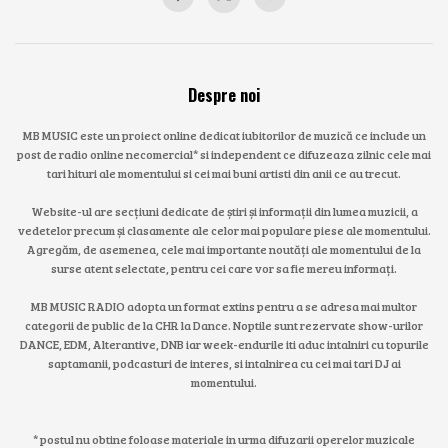
Despre noi
MB MUSIC este un proiect online dedicat iubitorilor de muzică ce include un
post de radio online necomercial* si independent ce difuzeaza zilnic cele mai
tari hituri ale momentului si cei mai buni artisti din anii ce au trecut.
Website-ul are secțiuni dedicate de știri și informații din lumea muzicii, a
vedetelor precum și clasamente ale celor mai populare piese ale momentului.
Agregăm, de asemenea, cele mai importante noutăți ale momentului de la
surse atent selectate, pentru cei care vor sa fie mereu informați.
MB MUSIC RADIO adopta un format extins pentru a se adresa mai multor
categorii de public de la CHR la Dance. Noptile sunt rezervate show-urilor
DANCE, EDM, Alterantive, DNB iar week-endurile iti aduc intalniri cu topurile
saptamanii, podcasturi de interes, si intalnirea cu cei mai tari DJ ai
momentului.
* postul nu obtine foloase materiale in urma difuzarii operelor muzicale