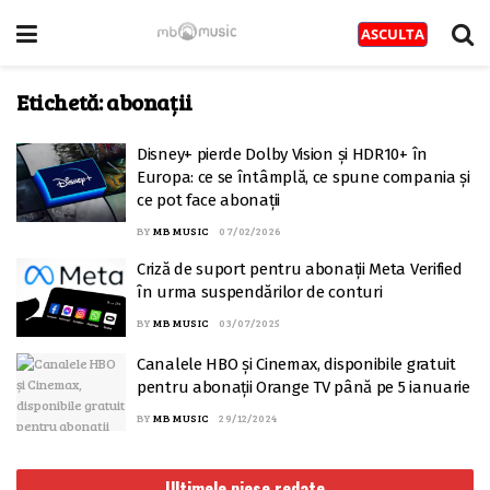
Etichetă:
abonații
Disney+ pierde Dolby Vision și HDR10+ în
Europa: ce se întâmplă, ce spune compania și
ce pot face abonații
BY
MB MUSIC
07/02/2026
Criză de suport pentru abonații Meta Verified
în urma suspendărilor de conturi
BY
MB MUSIC
03/07/2025
Canalele HBO și Cinemax, disponibile gratuit
pentru abonații Orange TV până pe 5 ianuarie
BY
MB MUSIC
29/12/2024
Ultimele piese redate