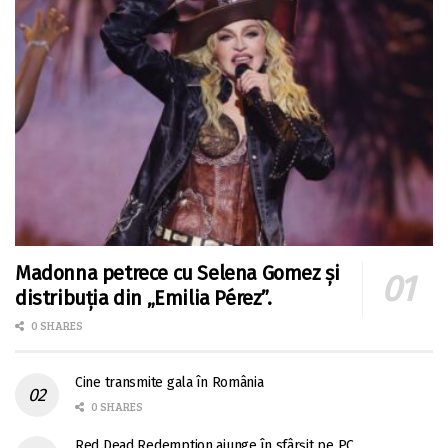
Madonna petrece cu Selena Gomez și
distribuția din „Emilia Pérez”.
0 SHARES
Cine transmite gala în România
0 SHARES
Red Dead Redemption ajunge în sfârșit pe PC