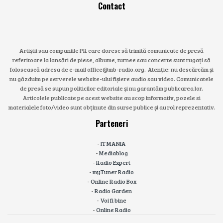
Contact
Artiștii sau companiile PR care doresc să trimită comunicate de presă
referitoare la lansări de piese, albume, turnee sau concerte sunt rugați să
folosească adresa de e-mail office@mb-radio.org. Atenție: nu descărcăm și
nu găzduim pe serverele website-ului fișiere audio sau video. Comunicatele
de presă se supun politicilor editoriale și nu garantăm publicarea lor.
Articolele publicate pe acest website au scop informativ, pozele si
materialele foto/video sunt obținute din surse publice și au rol reprezentativ.
Parteneri
-
IT MANIA
-
Mediablog
-
Radio Expert
-
myTuner Radio
-
Online Radio Box
-
Radio Garden
-
Voi fi bine
-
Online Radio