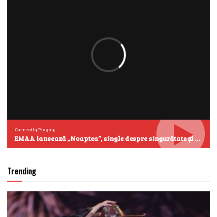
Currently Playing
EMAA lansează „Noaptea”, single despre singurătate și emoțiile care se aud cel mai clar după miezul nopții
Trending