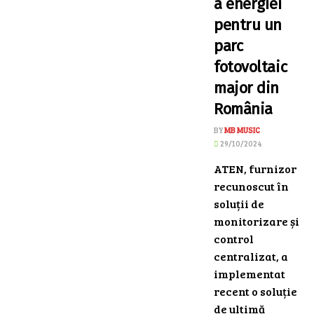
a energiei
pentru un
parc
fotovoltaic
major din
România
BY
MB MUSIC
29/10/2024
ATEN, furnizor
recunoscut în
soluții de
monitorizare și
control
centralizat, a
implementat
recent o soluție
de ultimă