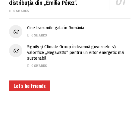
distribuția din „Emilia Pérez”.
0 SHARES
Cine transmite gala în România
0 SHARES
Signify și Climate Group îndeamnă guvernele să
valorifice „Negawatts” pentru un viitor energetic mai
sustenabil
0 SHARES
Let’s be friends