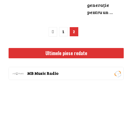
generație
pentru un ...
1
2
Ultimele piese redate
MB Music Radio