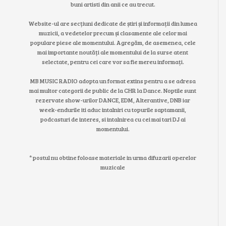
buni artisti din anii ce au trecut.
Website-ul are secțiuni dedicate de știri și informații din lumea
muzicii, a vedetelor precum și clasamente ale celor mai
populare piese ale momentului. Agregăm, de asemenea, cele
mai importante noutăți ale momentului de la surse atent
selectate, pentru cei care vor sa fie mereu informați.
MB MUSIC RADIO adopta un format extins pentru a se adresa
mai multor categorii de public de la CHR la Dance. Noptile sunt
rezervate show-urilor DANCE, EDM, Alterantive, DNB iar
week-endurile iti aduc intalniri cu topurile saptamanii,
podcasturi de interes, si intalnirea cu cei mai tari DJ ai
momentului.
* postul nu obtine foloase materiale in urma difuzarii operelor
muzicale