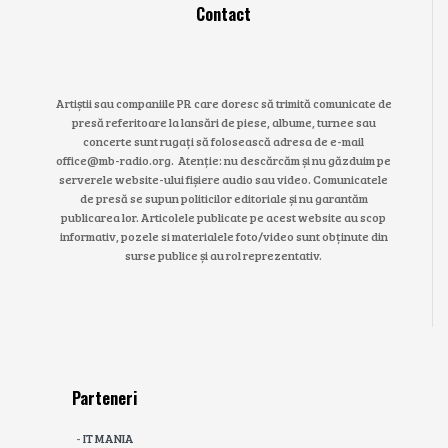
Contact
Artiștii sau companiile PR care doresc să trimită comunicate de
presă referitoare la lansări de piese, albume, turnee sau
concerte sunt rugați să folosească adresa de e-mail
office@mb-radio.org. Atenție: nu descărcăm și nu găzduim pe
serverele website-ului fișiere audio sau video. Comunicatele
de presă se supun politicilor editoriale și nu garantăm
publicarea lor. Articolele publicate pe acest website au scop
informativ, pozele si materialele foto/video sunt obținute din
surse publice și au rol reprezentativ.
Parteneri
-
IT MANIA