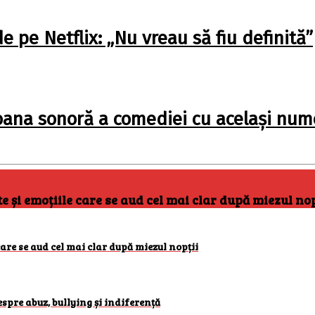
pe Netflix: „Nu vreau să fiu definită”
oana sonoră a comediei cu același num
și emoțiile care se aud cel mai clar după miezul nop
are se aud cel mai clar după miezul nopții
espre abuz, bullying și indiferență