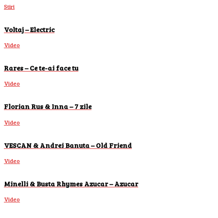
Stiri
Voltaj – Electric
Video
Rares – Ce te-ai face tu
Video
Florian Rus & Inna – 7 zile
Video
VESCAN & Andrei Banuta – Old Friend
Video
Minelli & Busta Rhymes Azucar – Azucar
Video