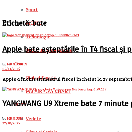
Sport
Etichetă:
bate
METEO
Tehnologie
Apple bate așteptările în T4 fiscal și
Dezvoltare personala
by
MB MUSIC
Charts
05/11/2025
Digital Top 50
Apple a închis trimestrul fiscal încheiat la 27 septembrie
MB AIRPLAY CHART
YANGWANG U9 Xtreme bate 7 minute pe
BUZZ
by
MB MUSIC
Vedete
22/10/2025