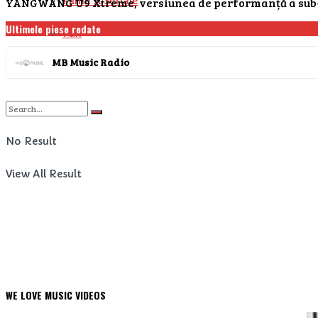
Filme si Seriale
YANGWANG U9 Xtreme, versiunea de performanță a sub-bran
Ultimele piese redate
Fun
MB Music Radio
Timp liber
No Result
View All Result
WE LOVE MUSIC VIDEOS