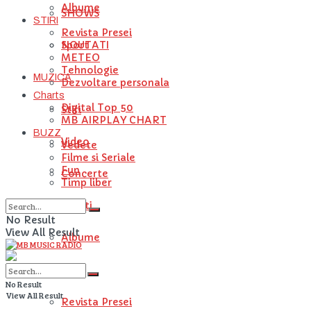
Albume
SHOWS
STIRI
Revista Presei
NOUTATI
Sport
METEO
Tehnologie
MUZICA
Dezvoltare personala
Charts
Digital Top 50
Stiri
MB AIRPLAY CHART
BUZZ
Video
Vedete
Filme si Seriale
Fun
Concerte
Timp liber
Artisti
No Result
View All Result
Albume
STIRI
No Result
View All Result
Revista Presei