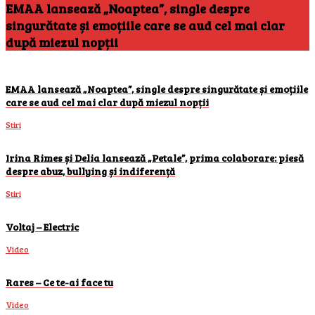
EMAA lansează „Noaptea”, single despre
singurătate și emoțiile care se aud cel mai clar
după miezul nopții
EMAA lansează „Noaptea”, single despre singurătate și emoțiile
care se aud cel mai clar după miezul nopții
Stiri
Irina Rimes și Delia lansează „Petale”, prima colaborare: piesă
despre abuz, bullying și indiferență
Stiri
Voltaj – Electric
Video
Rares – Ce te-ai face tu
Video