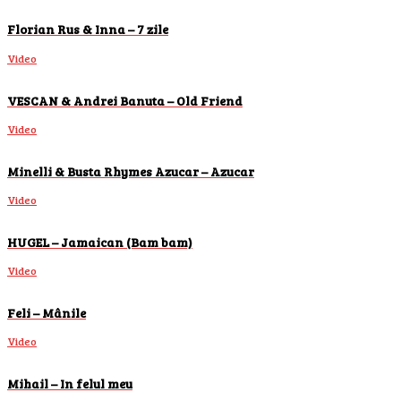
Florian Rus & Inna – 7 zile
Video
VESCAN & Andrei Banuta – Old Friend
Video
Minelli & Busta Rhymes Azucar – Azucar
Video
HUGEL – Jamaican (Bam bam)
Video
Feli – Mânile
Video
Mihail – In felul meu