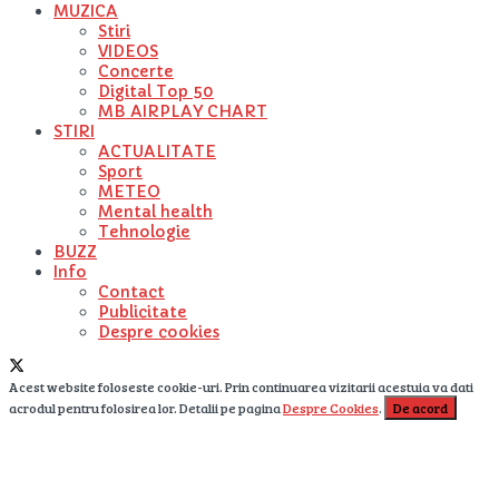
MUZICA
Stiri
VIDEOS
Concerte
Digital Top 50
MB AIRPLAY CHART
STIRI
ACTUALITATE
Sport
METEO
Mental health
Tehnologie
BUZZ
Info
Contact
Publicitate
Despre cookies
Acest website foloseste cookie-uri. Prin continuarea vizitarii acestuia va dati
acrodul pentru folosirea lor. Detalii pe pagina
Despre Cookies
.
De acord