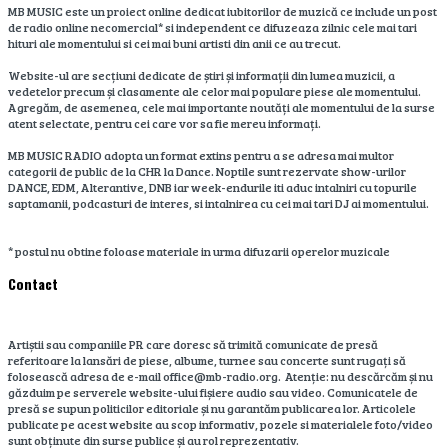
MB MUSIC este un proiect online dedicat iubitorilor de muzică ce include un post
de radio online necomercial* si independent ce difuzeaza zilnic cele mai tari
hituri ale momentului si cei mai buni artisti din anii ce au trecut.
Website-ul are secțiuni dedicate de știri și informații din lumea muzicii, a
vedetelor precum și clasamente ale celor mai populare piese ale momentului.
Agregăm, de asemenea, cele mai importante noutăți ale momentului de la surse
atent selectate, pentru cei care vor sa fie mereu informați.
MB MUSIC RADIO adopta un format extins pentru a se adresa mai multor
categorii de public de la CHR la Dance. Noptile sunt rezervate show-urilor
DANCE, EDM, Alterantive, DNB iar week-endurile iti aduc intalniri cu topurile
saptamanii, podcasturi de interes, si intalnirea cu cei mai tari DJ ai momentului.
* postul nu obtine foloase materiale in urma difuzarii operelor muzicale
Contact
Artiștii sau companiile PR care doresc să trimită comunicate de presă
referitoare la lansări de piese, albume, turnee sau concerte sunt rugați să
folosească adresa de e-mail office@mb-radio.org. Atenție: nu descărcăm și nu
găzduim pe serverele website-ului fișiere audio sau video. Comunicatele de
presă se supun politicilor editoriale și nu garantăm publicarea lor. Articolele
publicate pe acest website au scop informativ, pozele si materialele foto/video
sunt obținute din surse publice și au rol reprezentativ.