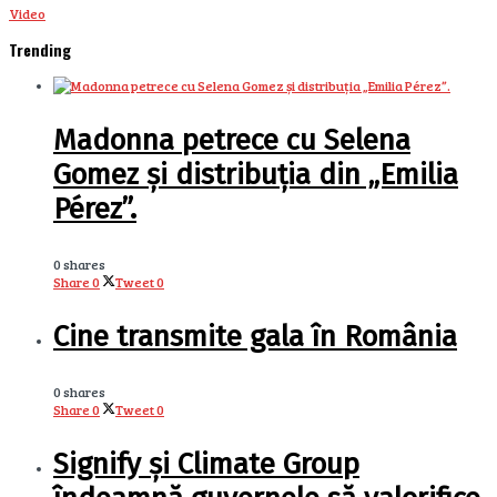
Video
Trending
Madonna petrece cu Selena
Gomez și distribuția din „Emilia
Pérez”.
0 shares
Share
0
Tweet
0
Cine transmite gala în România
0 shares
Share
0
Tweet
0
Signify și Climate Group