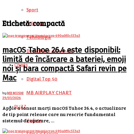
Sport
Etichetă:
compactă
METEO
Tehnologie
macOS Tahoe 26.4 este disponibil:
Dezvoltare personala
limită de încărcare a bateriei, emoji
Charts
noi și bara compactă Safari revin pe
Mac
Digital Top 50
MB AIRPLAY CHART
by
MB MUSIC
29/03/2026
BUZZ
Apple a lansat marți macOS Tahoe 26.4, o actualizare
de tip point release care nu rescrie fundamental
sistemul de operare, ...
Vedete