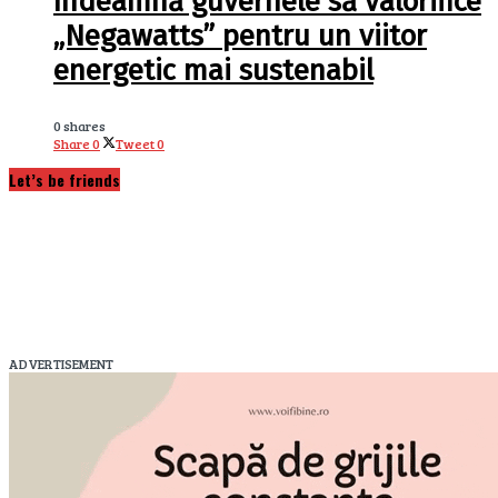
îndeamnă guvernele să valorifice
„Negawatts” pentru un viitor
energetic mai sustenabil
0 shares
Share
0
Tweet
0
Let’s be friends
ADVERTISEMENT