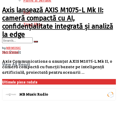
Filme si Seriale
Axis lansează AXIS M1075-L Mk II:
Fun
cameră compactă cu AI,
Timp liber
confidențialitate integrată și analiză
la edge
by
MB MUSIC
20/01/2026
No Result
Axis Communications a anunțat AXIS M1075-L Mk II, o
View All Result
cameră compactă cu funcții bazate pe inteligență
artificială, proiectată pentru scenarii ...
Ultimele piese redate
MB Music Radio