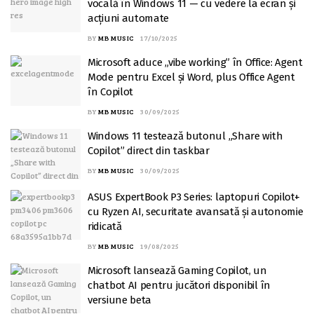
vocală în Windows 11 — cu vedere la ecran și
acțiuni automate
BY
MB MUSIC
17/10/2025
Microsoft aduce „vibe working” în Office: Agent
Mode pentru Excel și Word, plus Office Agent
în Copilot
BY
MB MUSIC
30/09/2025
Windows 11 testează butonul „Share with
Copilot” direct din taskbar
BY
MB MUSIC
30/09/2025
ASUS ExpertBook P3 Series: laptopuri Copilot+
cu Ryzen AI, securitate avansată și autonomie
ridicată
BY
MB MUSIC
19/08/2025
Microsoft lansează Gaming Copilot, un
chatbot AI pentru jucători disponibil în
versiune beta