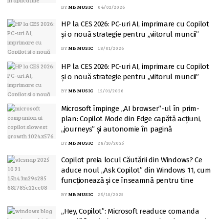
BY
MB MUSIC
04/02/2026
HP la CES 2026: PC-uri AI, imprimare cu Copilot
și o nouă strategie pentru „viitorul muncii”
BY
MB MUSIC
18/01/2026
HP la CES 2026: PC-uri AI, imprimare cu Copilot
și o nouă strategie pentru „viitorul muncii”
BY
MB MUSIC
15/01/2026
Microsoft împinge „AI browser”-ul în prim-
plan: Copilot Mode din Edge capătă acțiuni,
„journeys” și autonomie în pagină
BY
MB MUSIC
28/10/2025
Copilot preia locul Căutării din Windows? Ce
aduce noul „Ask Copilot” din Windows 11, cum
funcționează și ce înseamnă pentru tine
BY
MB MUSIC
25/10/2025
„Hey, Copilot”: Microsoft readuce comanda