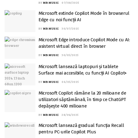
BY
MB MUSIC
07/08/2025
Microsoft extinde Copilot Mode în browserul
Edge cu noi funcții AI
BY
MB MUSIC
30/07/2025
Microsoft Edge introduce Copilot Mode cu AI:
asistent virtual direct în browser
BY
MB MUSIC
30/05/2025
Microsoft lansează laptopuri și tablete
Surface mai accesibile, cu funcții AI Copilot+
BY
MB MUSIC
06/05/2025
Microsoft Copilot rămâne la 20 milioane de
utilizatori săptămânali, în timp ce ChatGPT
depășește 400 milioane
BY
MB MUSIC
28/04/2025
Microsoft lansează gradual funcția Recall
pentru PC-urile Copilot Plus