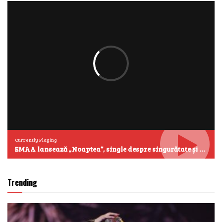
Currently Playing
EMAA lansează „Noaptea”, single despre singurătate și emoțiile care se aud cel mai clar după miezul nopții
Trending