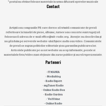
* postul nu obtine foloase materiale in urma difuzarii operelor muzicale
Contact
Artiștii sau companiile PR care doresc să trimită comunicate de presă
referitoare la lansări de piese, albume, turnee sau concerte sunt rugați să
folosească adresa de e-mail office@mb-radio.org. Atenție: nu descărcăm și
nu găzduim pe serverele website-ului fișiere audio sau video. Comunicatele
de presă se supun politicilor editoriale și nu garantăm publicarea lor.
Articolele publicate pe acest website au scop informativ, pozele si
materialele foto/video sunt obținute din surse publice și au rol reprezentativ.
Parteneri
-
IT MANIA
-
Mediablog
-
Radio Expert
-
myTuner Radio
-
Online Radio Box
-
Radio Garden
-
Voi fi bine
-
Online Radio