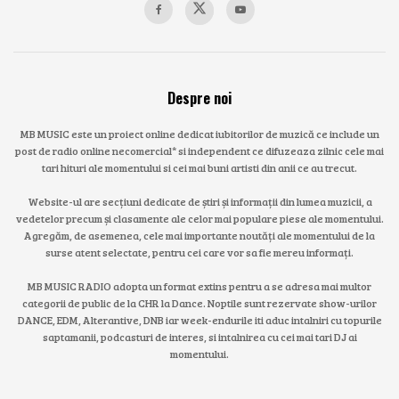
Despre noi
MB MUSIC este un proiect online dedicat iubitorilor de muzică ce include un
post de radio online necomercial* si independent ce difuzeaza zilnic cele mai
tari hituri ale momentului si cei mai buni artisti din anii ce au trecut.
Website-ul are secțiuni dedicate de știri și informații din lumea muzicii, a
vedetelor precum și clasamente ale celor mai populare piese ale momentului.
Agregăm, de asemenea, cele mai importante noutăți ale momentului de la
surse atent selectate, pentru cei care vor sa fie mereu informați.
MB MUSIC RADIO adopta un format extins pentru a se adresa mai multor
categorii de public de la CHR la Dance. Noptile sunt rezervate show-urilor
DANCE, EDM, Alterantive, DNB iar week-endurile iti aduc intalniri cu topurile
saptamanii, podcasturi de interes, si intalnirea cu cei mai tari DJ ai
momentului.