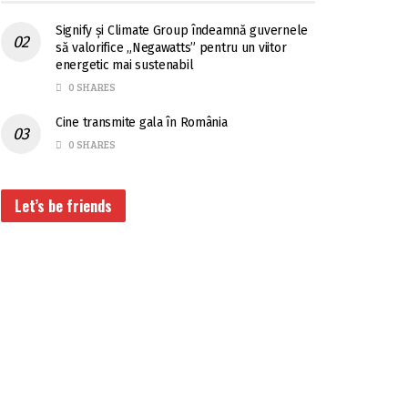
Signify și Climate Group îndeamnă guvernele
să valorifice „Negawatts” pentru un viitor
energetic mai sustenabil
0 SHARES
Cine transmite gala în România
0 SHARES
Let’s be friends