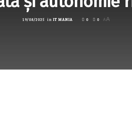
tă și autonomie r
A
19/08/2025
in
IT MANIA
0
0
A