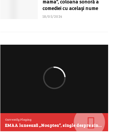
mama”, coloana sonoră a
comediei cu același nume
18/05/2026
Currently Playing
EMAA lansează „Noaptea”, single despre singurătate și emoțiile care se aud cel mai clar după miezul nopții