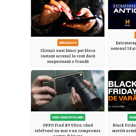
Extratereș
MEDIABLOG
sezonul 18 ș
Clienții unei bănci pot bloca
instant accesul la cont dacă
suspectează o fraudă
PRIN OBIECTIVUL MEU
PRIN
OPPO Find X9 Ultra: când
Black Frida
telefonul nu mai e un compromis
merită urmăr