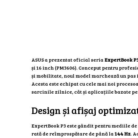
ASUS a prezentat oficial seria
ExpertBook P
și 16 inch (PM3606). Conceput pentru profesio
și mobilitate, noul model marchează un pas i
Acesta este echipat cu cele mai noi proceso
sarcinile zilnice, cât și aplicațiile bazate pe
Design și afișaj optimiza
ExpertBook P3 este gândit pentru mediile de
rată de reîmprospătare de până la
144 Hz
. A