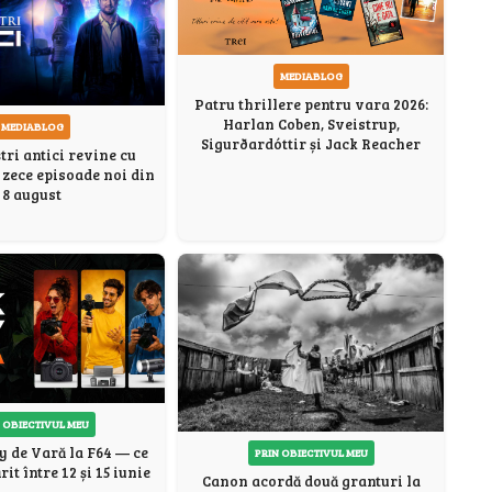
MEDIABLOG
Patru thrillere pentru vara 2026:
Harlan Coben, Sveistrup,
MEDIABLOG
Sigurðardóttir și Jack Reacher
tri antici revine cu
i zece episoade noi din
8 august
 OBIECTIVUL MEU
y de Vară la F64 — ce
PRIN OBIECTIVUL MEU
it între 12 și 15 iunie
Canon acordă două granturi la