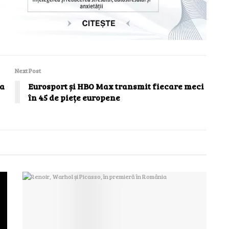
Next Post
ga
Eurosport și HBO Max transmit fiecare meci
în 45 de piețe europene