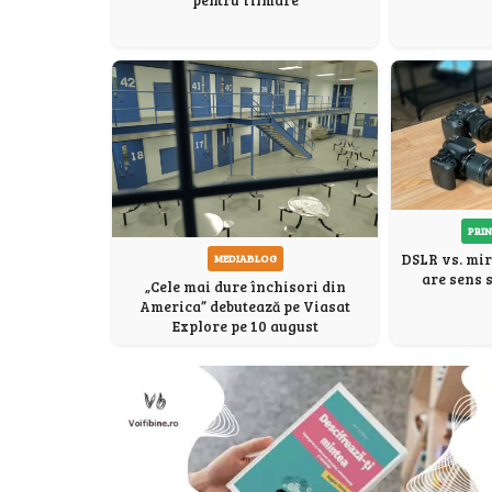
pentru filmare
PRIN
DSLR vs. mir
MEDIABLOG
are sens 
„Cele mai dure închisori din
America” debutează pe Viasat
Explore pe 10 august