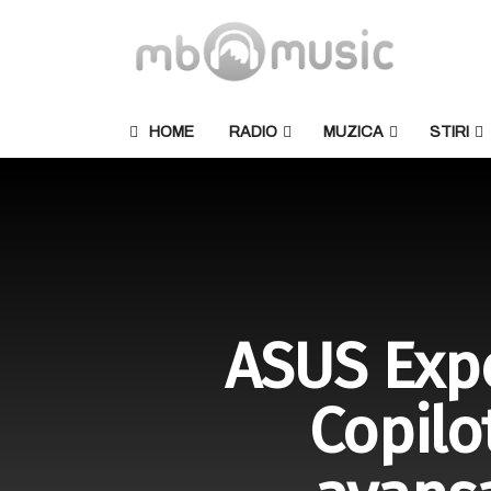
HOME
RADIO
MUZICA
STIRI
ASUS Expe
Copilo