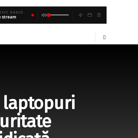
USIC RADIO
e stream
 laptopuri
uritate