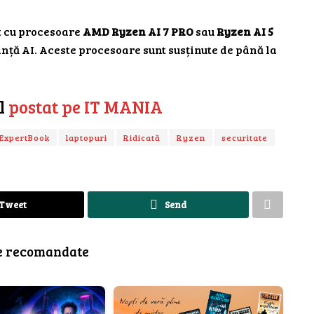
t cu procesoare
AMD Ryzen AI 7 PRO
sau
Ryzen AI 5
ță AI. Aceste procesoare sunt susținute de până la
ul
postat pe IT MANIA
ExpertBook
laptopuri
Ridicată
Ryzen
securitate
Tweet
Send
e recomandate