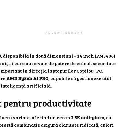
ADVERTISEMENT
3
, disponibilă în două dimensiuni – 14 inch (PM3406)
niștii care au nevoie de putere de calcul, securitate
mportant în direcția laptopurilor Copilot+ PC.
are
AMD Ryzen AI PRO
, capabile să gestioneze atât
 inteligență artificială.
t pentru productivitate
 lucru variate, oferind un ecran
2.5K anti-glare
, cu
ceastă combinație asigură claritate ridicată, culori