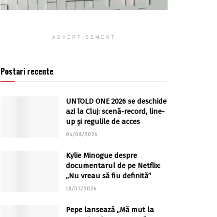
ADVERTISEMENT
Postari recente
UNTOLD ONE 2026 se deschide
azi la Cluj: scenă-record, line-
up și regulile de acces
06/08/2026
Kylie Minogue despre
documentarul de pe Netflix:
„Nu vreau să fiu definită”
18/05/2026
Pepe lansează „Mă mut la