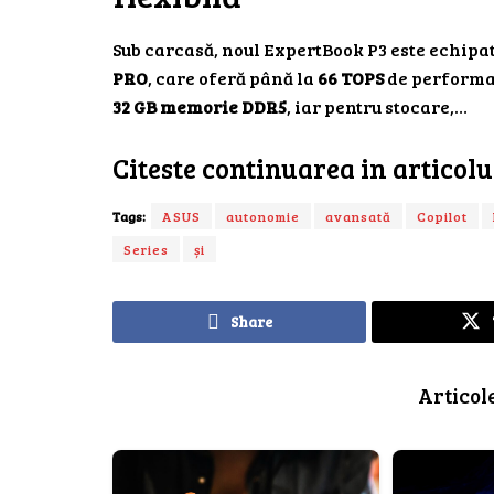
Sub carcasă, noul ExpertBook P3 este echipa
PRO
, care oferă până la
66 TOPS
de performan
32 GB memorie DDR5
, iar pentru stocare,…
Citeste continuarea in articol
Tags:
ASUS
autonomie
avansată
Copilot
Series
și
Share
Articol