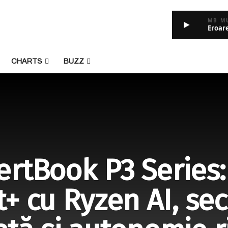
MB M
Eroar
CHARTS
BUZZ
rtBook P3 Series:
t+ cu Ryzen AI, sec