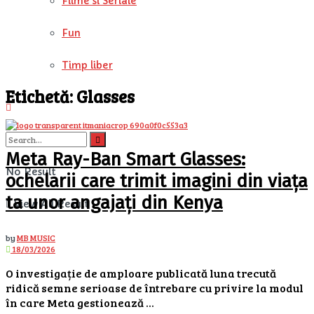
Filme si Seriale
Fun
Timp liber
Etichetă:
Glasses
Meta Ray-Ban Smart Glasses:
No Result
ochelarii care trimit imagini din viața
ta unor angajați din Kenya
View All Result
by
MB MUSIC
18/03/2026
O investigație de amploare publicată luna trecută
ridică semne serioase de întrebare cu privire la modul
în care Meta gestionează ...