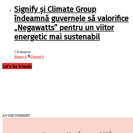
Signify și Climate Group
îndeamnă guvernele să valorifice
„Negawatts” pentru un viitor
energetic mai sustenabil
0 shares
Share
0
Tweet
0
Let’s be friends
ADVERTISEMENT