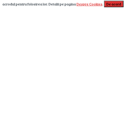
acrodul pentru folosirea lor. Detalii pe pagina
Despre Cookies
.
De acord