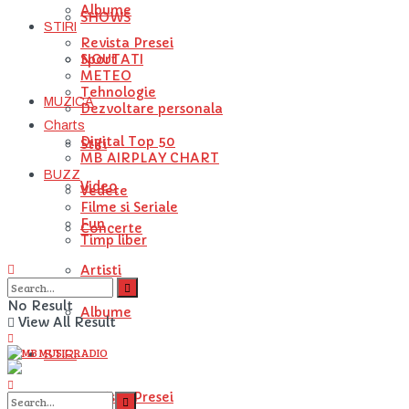
Albume
SHOWS
STIRI
Revista Presei
NOUTATI
Sport
METEO
Tehnologie
MUZICA
Dezvoltare personala
Charts
Digital Top 50
Stiri
MB AIRPLAY CHART
BUZZ
Video
Vedete
Filme si Seriale
Fun
Concerte
Timp liber
Artisti
No Result
Albume
View All Result
STIRI
Revista Presei