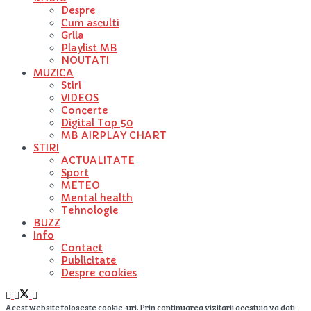
Despre
Cum asculti
Grila
Playlist MB
NOUTATI
MUZICA
Stiri
VIDEOS
Concerte
Digital Top 50
MB AIRPLAY CHART
STIRI
ACTUALITATE
Sport
METEO
Mental health
Tehnologie
BUZZ
Info
Contact
Publicitate
Despre cookies
Acest website foloseste cookie-uri. Prin continuarea vizitarii acestuia va dati