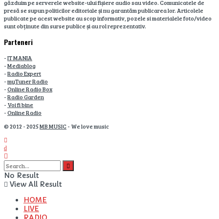
găzduim pe serverele website-ului fișiere audio sau video. Comunicatele de
presă se supun politicilor editoriale și nu garantăm publicarea lor. Articolele
publicate pe acest website au scop informativ, pozele si materialele foto/video
sunt obținute din surse publice și au rol reprezentativ.
Parteneri
-
IT MANIA
-
Mediablog
-
Radio Expert
-
myTuner Radio
-
Online Radio Box
-
Radio Garden
-
Voi fi bine
-
Online Radio
© 2012 - 2025
MB MUSIC
- We love music
No Result
View All Result
HOME
LIVE
RADIO