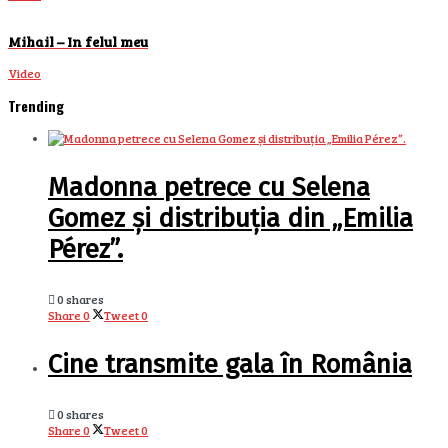
Mihail – In felul meu
Video
Trending
Madonna petrece cu Selena
Gomez și distribuția din „Emilia
Pérez”.
0 shares
Share
0
Tweet
0
Cine transmite gala în România
0 shares
Share
0
Tweet
0