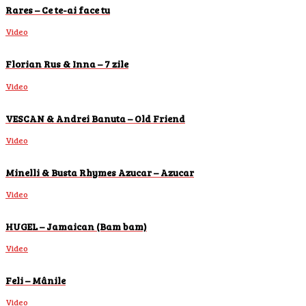
Rares – Ce te-ai face tu
Video
Florian Rus & Inna – 7 zile
Video
VESCAN & Andrei Banuta – Old Friend
Video
Minelli & Busta Rhymes Azucar – Azucar
Video
HUGEL – Jamaican (Bam bam)
Video
Feli – Mânile
Video