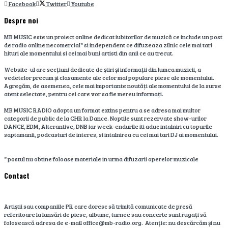
Facebook
Twitter
Youtube
Despre noi
MB MUSIC este un proiect online dedicat iubitorilor de muzică ce include un post
de radio online necomercial* si independent ce difuzeaza zilnic cele mai tari
hituri ale momentului si cei mai buni artisti din anii ce au trecut.
Website-ul are secțiuni dedicate de știri și informații din lumea muzicii, a
vedetelor precum și clasamente ale celor mai populare piese ale momentului.
Agregăm, de asemenea, cele mai importante noutăți ale momentului de la surse
atent selectate, pentru cei care vor sa fie mereu informați.
MB MUSIC RADIO adopta un format extins pentru a se adresa mai multor
categorii de public de la CHR la Dance. Noptile sunt rezervate show-urilor
DANCE, EDM, Alterantive, DNB iar week-endurile iti aduc intalniri cu topurile
saptamanii, podcasturi de interes, si intalnirea cu cei mai tari DJ ai momentului.
* postul nu obtine foloase materiale in urma difuzarii operelor muzicale
Contact
Artiștii sau companiile PR care doresc să trimită comunicate de presă
referitoare la lansări de piese, albume, turnee sau concerte sunt rugați să
folosească adresa de e-mail office@mb-radio.org. Atenție: nu descărcăm și nu