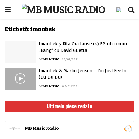
Etichetă:
imanbek
Imanbek și Rita Ora lansează EP-ul comun
„Bang” cu David Guetta
BY
MB MUSIC
16/02/2021
Imanbek & Martin Jensen – I’m Just Feelin’
(Du Du Du)
BY
MB MUSIC
07/01/2021
Ultimele piese redate
MB Music Radio