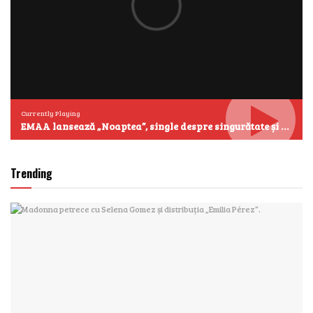
Currently Playing
EMAA lansează „Noaptea”, single despre singurătate și emoțiile care se aud cel mai clar după miezul nopții
Trending