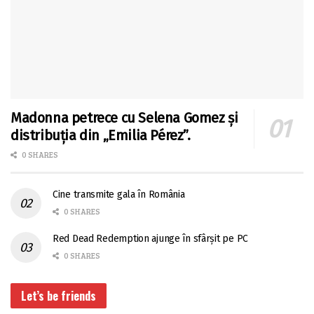
Madonna petrece cu Selena Gomez și
distribuția din „Emilia Pérez”.
0 SHARES
Cine transmite gala în România
0 SHARES
Red Dead Redemption ajunge în sfârșit pe PC
0 SHARES
Let’s be friends