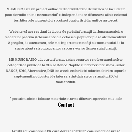
MB MUSIC este un proiect online dedicat iubitorilor de muzică ce include un
post de radio online necomercial* si independent ce difuzeaza zilnic cele mai
tari hituri ale momentului si cei mai buni artisti din anii ce au trecut.
Website-ul are secțiuni dedicate de știri și informații din lumea muzicii, a
vedetelor precum și clasamente ale celor mai populare piese ale momentului.
Agregăm, de asemenea, cele mai importante noutăți ale momentului de la
surse atent selectate, pentru cei care vor sa fie mereu informați.
MB MUSIC RADIO adopta un format extins pentru a se adresa mai multor
categorii de public de la CHR la Dance. Noptile sunt rezervate show-urilor
DANCE, EDM, Alterantive, DNB iar week-endurile iti aduc intalniri cu topurile
saptamanii, podcasturi de interes, si intalnirea cu cei mai tari DJ ai
momentului.
* postul nu obtine foloase materiale in urma difuzarii operelor muzicale
Contact
Artiștii sau companiile PR care doresc să trimită comunicate de presă