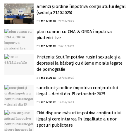
amenzi și ordine împotriva conținutului ilegal
(ședința 21.10.2025)
BY
MB MUSIC
22/10/2025
plan comun cu CNA & ORDA împotriva
pirateriei live
BY
MB MUSIC
20/10/2025
Prietenia: Scut împotriva rușinii sexuale și a
depresiei la bărbații cu dileme morale legate
de pornografie
BY
MB MUSIC
16/10/2025
sancțiuni și ordine împotriva conținutului
ilegal – decizii din 15 octombrie 2025
BY
MB MUSIC
16/10/2025
CNA dispune măsuri împotriva conținutului
ilegal și cere intrarea în legalitate a unor
spoturi publicitare