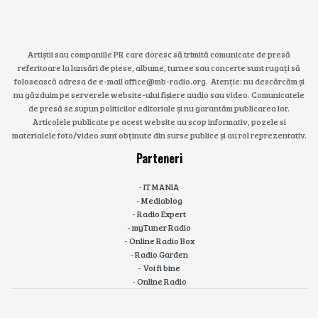
Artiștii sau companiile PR care doresc să trimită comunicate de presă
referitoare la lansări de piese, albume, turnee sau concerte sunt rugați să
folosească adresa de e-mail office@mb-radio.org. Atenție: nu descărcăm și
nu găzduim pe serverele website-ului fișiere audio sau video. Comunicatele
de presă se supun politicilor editoriale și nu garantăm publicarea lor.
Articolele publicate pe acest website au scop informativ, pozele si
materialele foto/video sunt obținute din surse publice și au rol reprezentativ.
Parteneri
-
IT MANIA
-
Mediablog
-
Radio Expert
-
myTuner Radio
-
Online Radio Box
-
Radio Garden
-
Voi fi bine
-
Online Radio