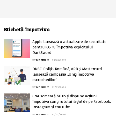
Etichetă:
împotriva
Apple lansează o actualizare de securitate
pentru iOS 18 împotriva exploitului
DarkSword
BY
MB MUSIC
03/04/2026
DNSC, Poliția Română, ARB și Mastercard
lansează campania „Uniți împotriva
escrocheriilor”
BY
MB MUSIC
25/03/2026
CNA somează bzi.ro și dispune acțiuni
împotriva conținutului ilegal de pe Facebook,
Instagram și YouTube
BY
MB MUSIC
21/03/2026