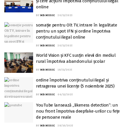
și cere acțiuni împotriva conținutului ilegal
online
BY
MB MUSIC
20/11/2025
somație pentru Olt TV, intrare în legalitate
pentru un spot IFN și ordine împotriva
conținutului ilegal online
BY
MB MUSIC
20/11/2025
World Vision și KFC susțin elevii din mediul
rural împotriva abandonului școlar
BY
MB MUSIC
18/11/2025
ordine împotriva conținutului ilegal și
retragerea unei licențe (5 noiembrie 2025)
BY
MB MUSIC
06/11/2025
YouTube lansează „likeness detection”: un
nou front împotriva deepfake-urilor cu fețe
de persoane reale
BY
MB MUSIC
28/10/2025