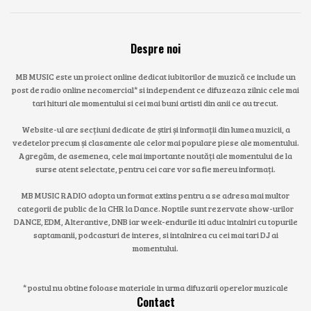
Despre noi
MB MUSIC este un proiect online dedicat iubitorilor de muzică ce include un
post de radio online necomercial* si independent ce difuzeaza zilnic cele mai
tari hituri ale momentului si cei mai buni artisti din anii ce au trecut.
Website-ul are secțiuni dedicate de știri și informații din lumea muzicii, a
vedetelor precum și clasamente ale celor mai populare piese ale momentului.
Agregăm, de asemenea, cele mai importante noutăți ale momentului de la
surse atent selectate, pentru cei care vor sa fie mereu informați.
MB MUSIC RADIO adopta un format extins pentru a se adresa mai multor
categorii de public de la CHR la Dance. Noptile sunt rezervate show-urilor
DANCE, EDM, Alterantive, DNB iar week-endurile iti aduc intalniri cu topurile
saptamanii, podcasturi de interes, si intalnirea cu cei mai tari DJ ai
momentului.
* postul nu obtine foloase materiale in urma difuzarii operelor muzicale
Contact