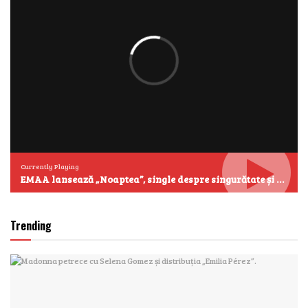
Currently Playing
EMAA lansează „Noaptea”, single despre singurătate și emoțiile care se aud cel mai clar după miezul nopții
Trending