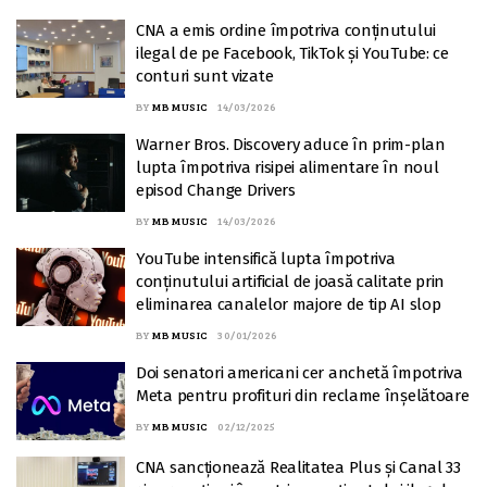
CNA a emis ordine împotriva conținutului
ilegal de pe Facebook, TikTok și YouTube: ce
conturi sunt vizate
BY
MB MUSIC
14/03/2026
Warner Bros. Discovery aduce în prim-plan
lupta împotriva risipei alimentare în noul
episod Change Drivers
BY
MB MUSIC
14/03/2026
YouTube intensifică lupta împotriva
conținutului artificial de joasă calitate prin
eliminarea canalelor majore de tip AI slop
BY
MB MUSIC
30/01/2026
Doi senatori americani cer anchetă împotriva
Meta pentru profituri din reclame înșelătoare
BY
MB MUSIC
02/12/2025
CNA sancționează Realitatea Plus și Canal 33