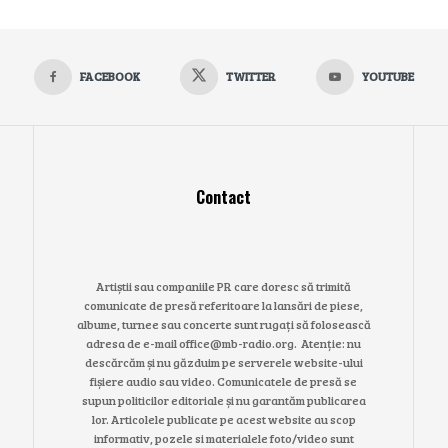
FACEBOOK
TWITTER
YOUTUBE
Contact
Artiștii sau companiile PR care doresc să trimită
comunicate de presă referitoare la lansări de piese,
albume, turnee sau concerte sunt rugați să folosească
adresa de e-mail office@mb-radio.org. Atenție: nu
descărcăm și nu găzduim pe serverele website-ului
fișiere audio sau video. Comunicatele de presă se
supun politicilor editoriale și nu garantăm publicarea
lor. Articolele publicate pe acest website au scop
informativ, pozele si materialele foto/video sunt