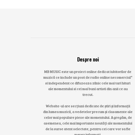
Despre noi
MB MUSIC este un proiect online dedicat iubitorilor de
muzică ce include un post de radio online necomercial*
si independent ce difuzeaza zilnic cele mai tari hituri
ale momentului si cei mai buni artisti din anii ce au
trecut.
Website-ul are secțiuni dedicate de știri și informații
din lumea muzicii, a vedetelor precum și clasamente ale
celor mai populare piese ale momentului. Agregăm, de
asemenea, cele mai importante noutăți ale momentului
de la surse atent selectate, pentru cei care vor sa fie
mereu informați.