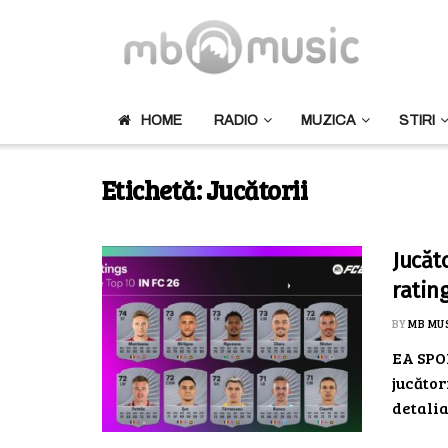
HOME
RADIO
MUZICA
STIRI
Etichetă:
Jucătorii
Jucăt
rating
BY
MB MU
EA SPOR
jucător
detaliat