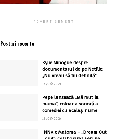
ADVERTISEMENT
Postari recente
Kylie Minogue despre
documentarul de pe Netflix:
„Nu vreau să fiu definită”
18/05/2026
Pepe lansează „Mă mut la
mama”, coloana sonoră a
comediei cu același nume
18/05/2026
INNA x Matoma – „Dream Out
Loud”: colaborarea verii pe