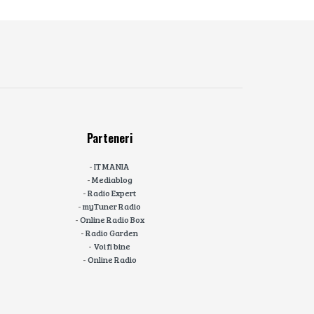
Parteneri
-
IT MANIA
-
Mediablog
-
Radio Expert
-
myTuner Radio
-
Online Radio Box
-
Radio Garden
-
Voi fi bine
-
Online Radio