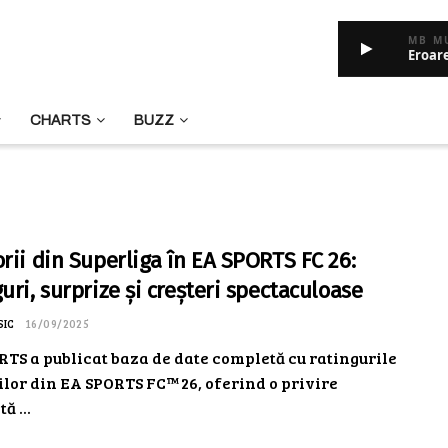
MB M
Eroar
CHARTS
BUZZ
orii din Superliga în EA SPORTS FC 26:
uri, surprize și creșteri spectaculoase
SIC
16/09/2025
TS a publicat baza de date completă cu ratingurile
ilor din EA SPORTS FC™ 26, oferind o privire
ă ...