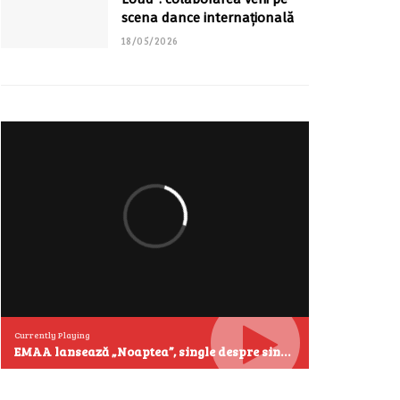
scena dance internațională
18/05/2026
Currently Playing
EMAA lansează „Noaptea”, single despre singurătate și emoțiile care se aud cel mai clar după miezul nopții