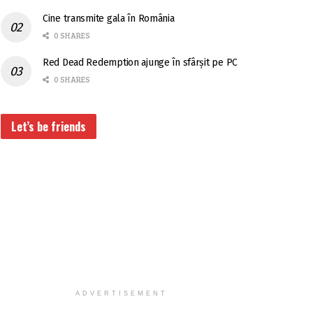
Cine transmite gala în România
0 SHARES
Red Dead Redemption ajunge în sfârșit pe PC
0 SHARES
Let’s be friends
ADVERTISEMENT