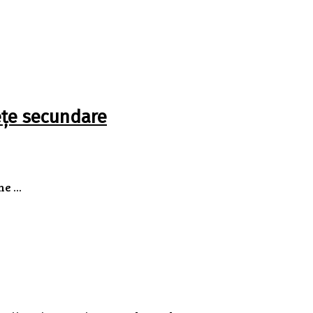
iețe secundare
e ...