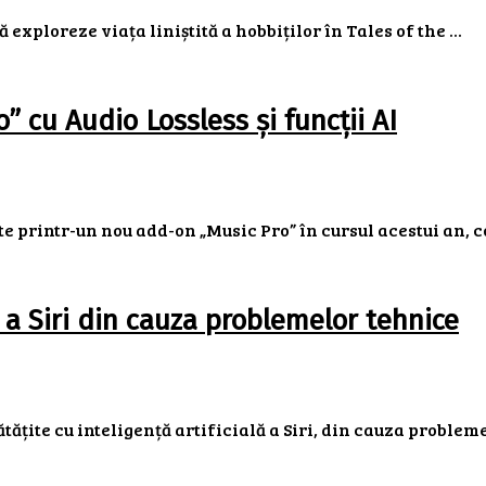
exploreze viața liniștită a hobbiților în Tales of the ...
” cu Audio Lossless și funcții AI
te printr-un nou add-on „Music Pro” în cursul acestui an, c
 a Siri din cauza problemelor tehnice
țite cu inteligență artificială a Siri, din cauza problemelo