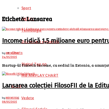
Sport
Etichetă:
Lansarea
METEO
Tehnologie
Income ridică 1,5 milioane euro pentr
Dezvoltare personala
by
MB MUSIC
Charts
24/05/2025
Digital Top 50
Startup-ul fintech Income, cu sediul în Estonia, a anunțat
MB AIRPLAY CHART
Lansarea colecției FilosoFII de la Editur
BUZZ
by
MB MUSIC
Vedete
08/05/2025