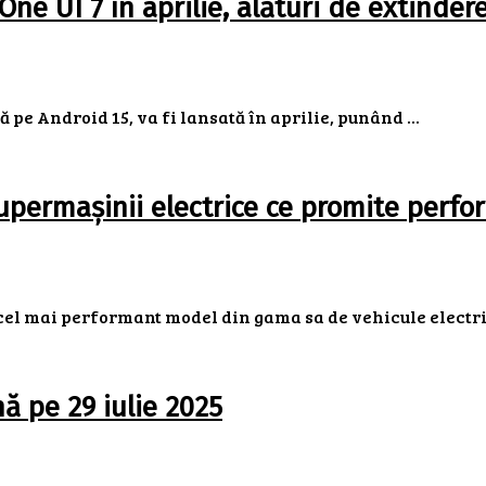
One UI 7 în aprilie, alături de extinde
 pe Android 15, va fi lansată în aprilie, punând ...
 supermașinii electrice ce promite per
el mai performant model din gama sa de vehicule electrice
ă pe 29 iulie 2025