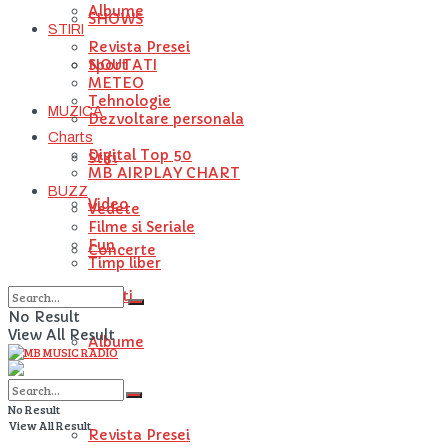
Albume
SHOWS
STIRI
Revista Presei
NOUTATI
Sport
METEO
Tehnologie
MUZICA
Dezvoltare personala
Charts
Digital Top 50
Stiri
MB AIRPLAY CHART
BUZZ
Video
Vedete
Filme si Seriale
Fun
Concerte
Timp liber
Artisti
No Result
View All Result
Albume
STIRI
No Result
View All Result
Revista Presei