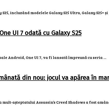
 S25, incluzând modelele Galaxy S25 Ultra, Galaxy S25+ și G
 One UI 7 odată cu Galaxy S25
ale Android, One UI 7, va fi lansată împreună cu seria ...
ânată din nou: jocul va apărea în mar
 mult-așteptatului Assassin’s Creed Shadows a fost amânat