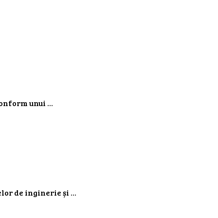
onform unui ...
r de inginerie și ...