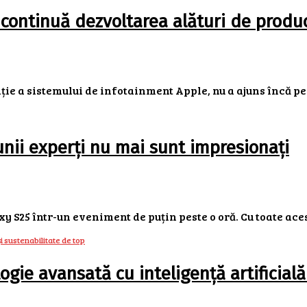
 continuă dezvoltarea alături de produ
ie a sistemului de infotainment Apple, nu a ajuns încă pe p
nii experți nu mai sunt impresionați
25 într-un eveniment de puțin peste o oră. Cu toate aceste
ie avansată cu inteligență artificială 