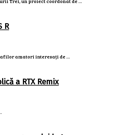
ii Trei, un proiect coordonat de ...
S R
filor amatori interesați de ...
blică a RTX Remix
.