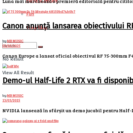
Filme si Seriale
Luna mai marchează o premieră editorială pentru cititorii
Fun
Canon anunță lansarea obiectivului 
Timp liber
by
MB MUSIC
03/05/2025
Canon Europe a lansat oficial obiectivul RF 75-300mm F4-
No Result
View All Result
Demo-ul Half-Life 2 RTX va fi disponib
by
MB MUSIC
13/03/2025
NVIDIA lansează în sfârșit un demo jucabil pentru Half-Lif