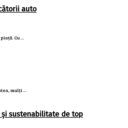
cătorii auto
iață. Cu ...
a, mulți ...
și sustenabilitate de top