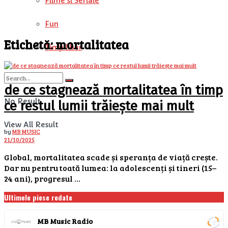
Filme si Seriale
Fun
Etichetă:
mortalitatea
Timp liber
de ce stagnează mortalitatea în timp
No Result
ce restul lumii trăiește mai mult
View All Result
by
MB MUSIC
21/10/2025
Global, mortalitatea scade și speranța de viață crește.
Dar nu pentru toată lumea: la adolescenți și tineri (15–
24 ani), progresul ...
Ultimele piese redate
MB Music Radio