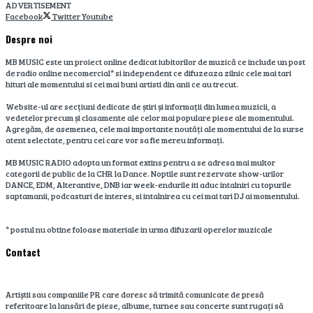
ADVERTISEMENT
Facebook
Twitter
Youtube
Despre noi
MB MUSIC este un proiect online dedicat iubitorilor de muzică ce include un post
de radio online necomercial* si independent ce difuzeaza zilnic cele mai tari
hituri ale momentului si cei mai buni artisti din anii ce au trecut.
Website-ul are secțiuni dedicate de știri și informații din lumea muzicii, a
vedetelor precum și clasamente ale celor mai populare piese ale momentului.
Agregăm, de asemenea, cele mai importante noutăți ale momentului de la surse
atent selectate, pentru cei care vor sa fie mereu informați.
MB MUSIC RADIO adopta un format extins pentru a se adresa mai multor
categorii de public de la CHR la Dance. Noptile sunt rezervate show-urilor
DANCE, EDM, Alterantive, DNB iar week-endurile iti aduc intalniri cu topurile
saptamanii, podcasturi de interes, si intalnirea cu cei mai tari DJ ai momentului.
* postul nu obtine foloase materiale in urma difuzarii operelor muzicale
Contact
Artiștii sau companiile PR care doresc să trimită comunicate de presă
referitoare la lansări de piese, albume, turnee sau concerte sunt rugați să