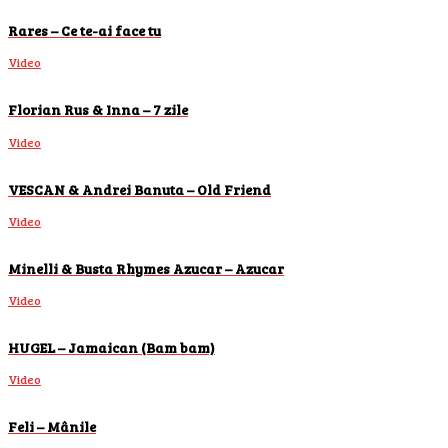
Rares – Ce te-ai face tu
Video
Florian Rus & Inna – 7 zile
Video
VESCAN & Andrei Banuta – Old Friend
Video
Minelli & Busta Rhymes Azucar – Azucar
Video
HUGEL – Jamaican (Bam bam)
Video
Feli – Mânile