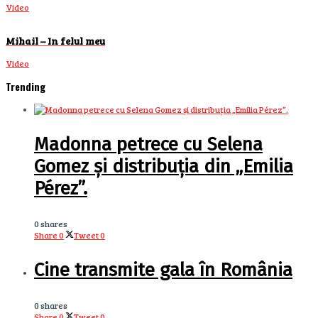
Video
Mihail – In felul meu
Video
Trending
Madonna petrece cu Selena
Gomez și distribuția din „Emilia
Pérez”.
0 shares
Share
0
Tweet
0
Cine transmite gala în România
0 shares
Share
0
Tweet
0