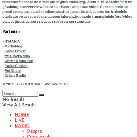
folosească adresa de e-mail office@mb-radio.org. Atenție: nu descărcăm și nu
găzduim pe serverele website-ului fișiere audio sau video. Comunicatele de
presă se supun politicilor editoriale și nu garantăm publicarea lor. Articolele
publicate pe acest website au scop informativ, pozele si materialele foto/video
sunt obținute din surse publice și au rol reprezentativ.
Parteneri
-
IT MANIA
-
Mediablog
-
Radio Expert
-
myTuner Radio
-
Online Radio Box
-
Radio Garden
-
Voi fi bine
-
Online Radio
© 2012 - 2025
MB MUSIC
- We love music
No Result
View All Result
HOME
LIVE
RADIO
Despre
Cum asculti