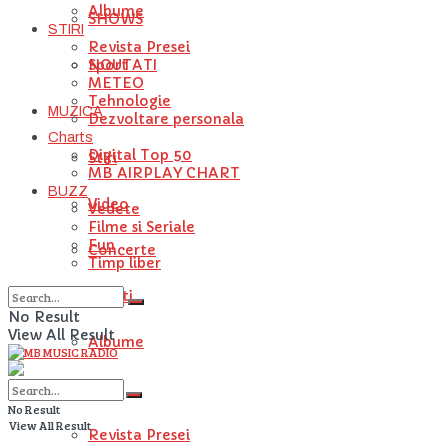
Albume
SHOWS
STIRI
Revista Presei
NOUTATI
Sport
METEO
Tehnologie
MUZICA
Dezvoltare personala
Charts
Digital Top 50
Stiri
MB AIRPLAY CHART
BUZZ
Video
Vedete
Filme si Seriale
Fun
Concerte
Timp liber
Artisti
No Result
View All Result
Albume
STIRI
No Result
View All Result
Revista Presei