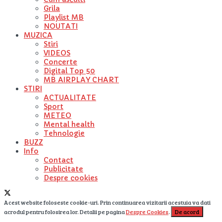
Grila
Playlist MB
NOUTATI
MUZICA
Stiri
VIDEOS
Concerte
Digital Top 50
MB AIRPLAY CHART
STIRI
ACTUALITATE
Sport
METEO
Mental health
Tehnologie
BUZZ
Info
Contact
Publicitate
Despre cookies
Acest website foloseste cookie-uri. Prin continuarea vizitarii acestuia va dati
acrodul pentru folosirea lor. Detalii pe pagina
Despre Cookies
.
De acord