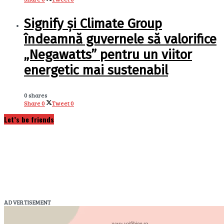
Signify și Climate Group
îndeamnă guvernele să valorifice
„Negawatts” pentru un viitor
energetic mai sustenabil
0 shares
Share
0
Tweet
0
Let’s be friends
ADVERTISEMENT