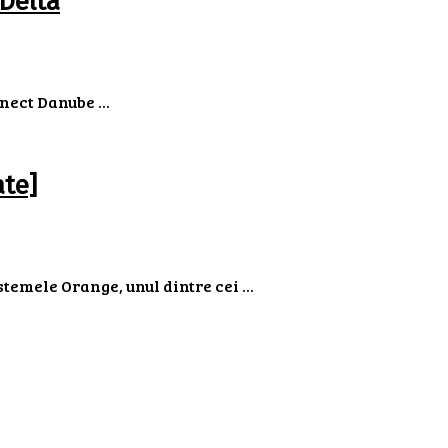
Delta
nect Danube ...
te]
emele Orange, unul dintre cei ...