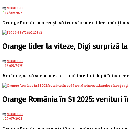
by
MB MUSIC
17/09/2025
Orange România a reușit să transforme o idee ambițioasă
Orange lider la viteze, Digi surpriză l
by
MB MUSIC
16/09/2025
Am început să scriu acest articol imediat după întoarcere
Orange România în S1 2025: venituri în 
by
MB MUSIC
29/07/2025
Orange România a raportat în primele șase luni ale anului