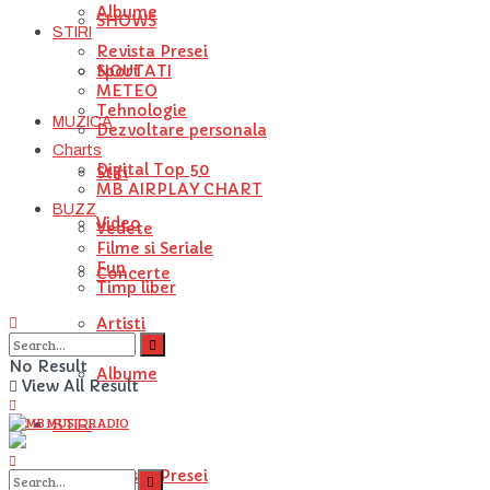
Albume
SHOWS
STIRI
Revista Presei
NOUTATI
Sport
METEO
Tehnologie
MUZICA
Dezvoltare personala
Charts
Digital Top 50
Stiri
MB AIRPLAY CHART
BUZZ
Video
Vedete
Filme si Seriale
Fun
Concerte
Timp liber
Artisti
No Result
Albume
View All Result
STIRI
Revista Presei