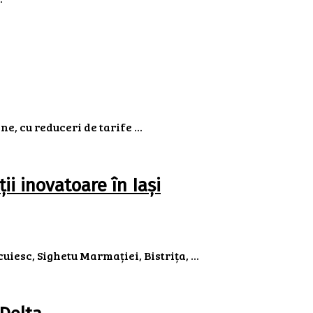
, cu reduceri de tarife ...
ii inovatoare în Iași
esc, Sighetu Marmației, Bistrița, ...