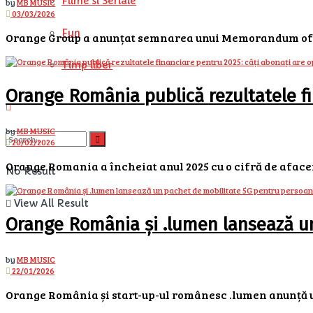
Filme si Seriale
by
MB MUSIC
03/03/2026
Fun
Orange Group a anunțat semnarea unui Memorandum of Un
Timp liber
Orange România publică rezultatele fi
by
MB MUSIC
20/02/2026
Orange Romania a încheiat anul 2025 cu o cifră de afaceri 
No Result
View All Result
Orange România și .lumen lansează u
by
MB MUSIC
22/01/2026
Orange România și start-up-ul românesc .lumen anunță un 