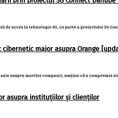
ării prin proiectul 5G Connect Danube 
ă de acces la tehnologie 5G, ca parte a proiectului 5G Con
cibernetic major asupra Orange [upda
ale asupra marilor companii, susține că a compromis sist
 asupra instituțiilor și clienților