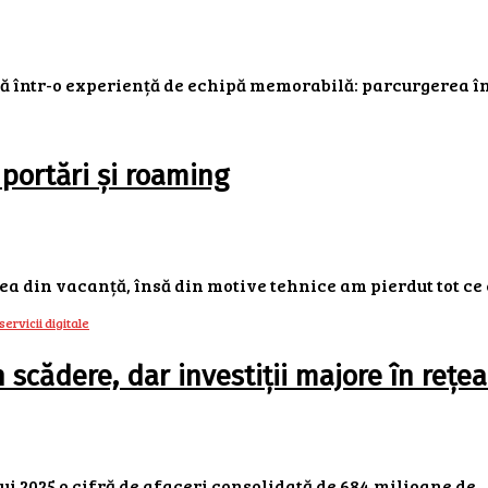
 într-o experiență de echipă memorabilă: parcurgerea într
a portări și roaming
a din vacanță, însă din motive tehnice am pierdut tot ce e
scădere, dar investiții majore în rețea ș
 2025 o cifră de afaceri consolidată de 684 milioane de ..