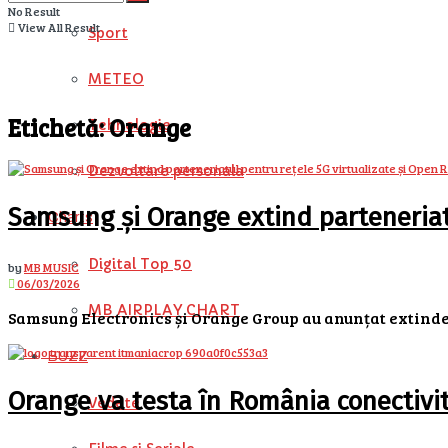
No Result
View All Result
Sport
METEO
Etichetă:
Orange
Tehnologie
Dezvoltare personala
Samsung și Orange extind parteneriatu
Charts
Digital Top 50
by
MB MUSIC
06/03/2026
MB AIRPLAY CHART
Samsung Electronics și Orange Group au anunțat extindere
BUZZ
Orange va testa în România conectivit
Vedete