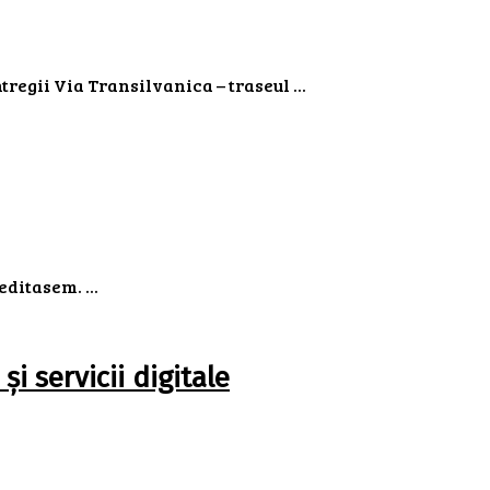
egii Via Transilvanica – traseul ...
ditasem. ...
i servicii digitale
.