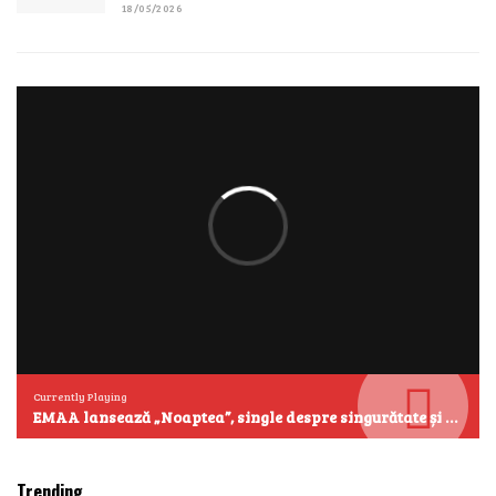
18/05/2026
Currently Playing
EMAA lansează „Noaptea”, single despre singurătate și emoțiile care se aud cel mai clar după miezul nopții
Trending