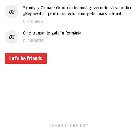
Signify și Climate Group îndeamnă guvernele să valorifice
„Negawatts” pentru un viitor energetic mai sustenabil
0 SHARES
Cine transmite gala în România
0 SHARES
Let’s be friends
ADVERTISEMENT