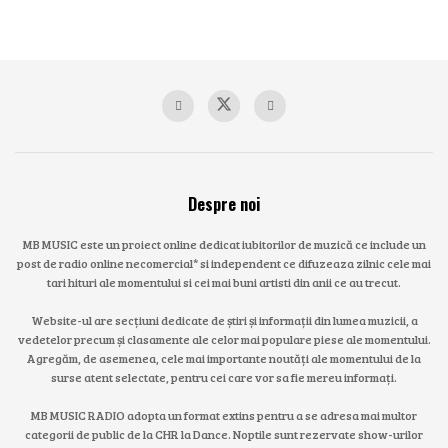
Despre noi
MB MUSIC este un proiect online dedicat iubitorilor de muzică ce include un
post de radio online necomercial* si independent ce difuzeaza zilnic cele mai
tari hituri ale momentului si cei mai buni artisti din anii ce au trecut.
Website-ul are secțiuni dedicate de știri și informații din lumea muzicii, a
vedetelor precum și clasamente ale celor mai populare piese ale momentului.
Agregăm, de asemenea, cele mai importante noutăți ale momentului de la
surse atent selectate, pentru cei care vor sa fie mereu informați.
MB MUSIC RADIO adopta un format extins pentru a se adresa mai multor
categorii de public de la CHR la Dance. Noptile sunt rezervate show-urilor