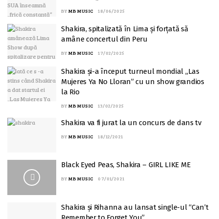
BY
MB MUSIC
18/06/2025
Shakira, spitalizată în Lima și forțată să
amâne concertul din Peru
BY
MB MUSIC
17/02/2025
Shakira și-a început turneul mondial „Las
Mujeres Ya No Lloran” cu un show grandios
la Rio
BY
MB MUSIC
13/02/2025
Shakira va fi jurat la un concurs de dans tv
BY
MB MUSIC
18/12/2021
Black Eyed Peas, Shakira – GIRL LIKE ME
BY
MB MUSIC
07/01/2021
Shakira şi Rihanna au lansat single-ul “Can’t
Remember to Forget You”