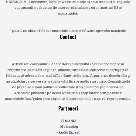
DANCE, EDM, Alterantive, DNB iar week-endurile iti aduc intalniri cu topurile
saptamanii, podcasturi de interes, si intalnirea cu cei mai tari DJ ai
momentului.
* postul nu obtine foloase materiale in urma difuzarii operelor muzicale
Contact
Artiștii sau companiile PR care doresc să trimită comunicate de presă
referitoare la lansări de piese, albume, turnee sau concerte sunt rugați să
folosească adresa de e-mail office@mb-radio.org. Atenție: nu descărcăm și
nu găzduim pe serverele website-ului fișiere audio sau video. Comunicatele
de presă se supun politicilor editoriale și nu garantăm publicarea lor.
Articolele publicate pe acest website au scop informativ, pozele si
materialele foto/video sunt obținute din surse publice și au rol reprezentativ.
Parteneri
-
IT MANIA
-
Mediablog
-
Radio Expert