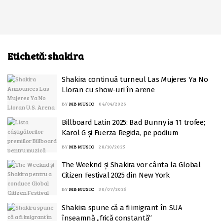
Etichetă:
shakira
Shakira continuă turneul Las Mujeres Ya No
Lloran cu show-uri în arene
BY
MB MUSIC
04/04/2026
Billboard Latin 2025: Bad Bunny ia 11 trofee;
Karol G și Fuerza Regida, pe podium
BY
MB MUSIC
28/10/2025
The Weeknd și Shakira vor cânta la Global
Citizen Festival 2025 din New York
BY
MB MUSIC
30/07/2025
Shakira spune că a fi imigrant în SUA
înseamnă „frică constantă”