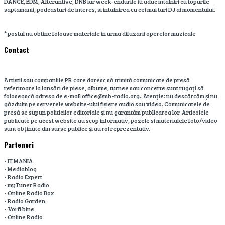
DANCE, EDM, Alterantive, DNB iar week-endurile iti aduc intalniri cu topurile
saptamanii, podcasturi de interes, si intalnirea cu cei mai tari DJ ai momentului.
* postul nu obtine foloase materiale in urma difuzarii operelor muzicale
Contact
Artiștii sau companiile PR care doresc să trimită comunicate de presă
referitoare la lansări de piese, albume, turnee sau concerte sunt rugați să
folosească adresa de e-mail office@mb-radio.org. Atenție: nu descărcăm și nu
găzduim pe serverele website-ului fișiere audio sau video. Comunicatele de
presă se supun politicilor editoriale și nu garantăm publicarea lor. Articolele
publicate pe acest website au scop informativ, pozele si materialele foto/video
sunt obținute din surse publice și au rol reprezentativ.
Parteneri
-
IT MANIA
-
Mediablog
-
Radio Expert
-
myTuner Radio
-
Online Radio Box
-
Radio Garden
-
Voi fi bine
-
Online Radio