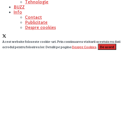
Tehnologie
BUZZ
Info
Contact
Publicitate
Despre cookies
Acest website foloseste cookie-uri. Prin continuarea vizitarii acestuia va dati
acrodul pentru folosirea lor. Detalii pe pagina
Despre Cookies
.
De acord