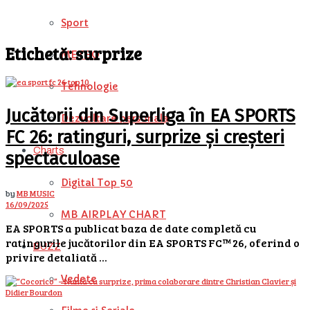
Sport
Etichetă:
surprize
METEO
Tehnologie
Jucătorii din Superliga în EA SPORTS
Dezvoltare personala
FC 26: ratinguri, surprize și creșteri
Charts
spectaculoase
Digital Top 50
by
MB MUSIC
16/09/2025
MB AIRPLAY CHART
EA SPORTS a publicat baza de date completă cu
ratingurile jucătorilor din EA SPORTS FC™ 26, oferind o
BUZZ
privire detaliată ...
Vedete