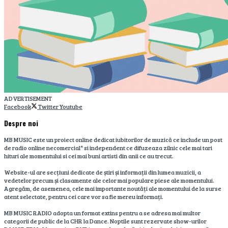
ADVERTISEMENT
Facebook
Twitter
Youtube
Despre noi
MB MUSIC este un proiect online dedicat iubitorilor de muzică ce include un post
de radio online necomercial* si independent ce difuzeaza zilnic cele mai tari
hituri ale momentului si cei mai buni artisti din anii ce au trecut.
Website-ul are secțiuni dedicate de știri și informații din lumea muzicii, a
vedetelor precum și clasamente ale celor mai populare piese ale momentului.
Agregăm, de asemenea, cele mai importante noutăți ale momentului de la surse
atent selectate, pentru cei care vor sa fie mereu informați.
MB MUSIC RADIO adopta un format extins pentru a se adresa mai multor
categorii de public de la CHR la Dance. Noptile sunt rezervate show-urilor