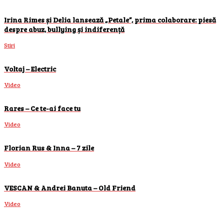
Irina Rimes și Delia lansează „Petale”, prima colaborare: piesă
despre abuz, bullying și indiferență
Stiri
Voltaj – Electric
Video
Rares – Ce te-ai face tu
Video
Florian Rus & Inna – 7 zile
Video
VESCAN & Andrei Banuta – Old Friend
Video