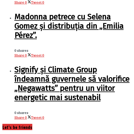
Share
0
Tweet
0
Madonna petrece cu Selena
Gomez și distribuția din „Emilia
Pérez”.
0 shares
Share
0
Tweet
0
Signify și Climate Group
îndeamnă guvernele să valorifice
„Negawatts” pentru un viitor
energetic mai sustenabil
0 shares
Share
0
Tweet
0
Let’s be friends