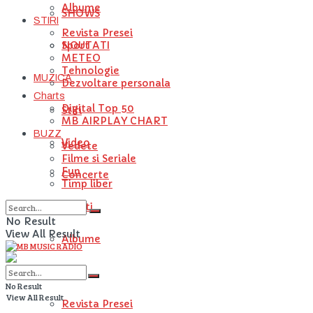
Albume
SHOWS
STIRI
Revista Presei
NOUTATI
Sport
METEO
Tehnologie
MUZICA
Dezvoltare personala
Charts
Digital Top 50
Stiri
MB AIRPLAY CHART
BUZZ
Video
Vedete
Filme si Seriale
Fun
Concerte
Timp liber
Artisti
No Result
View All Result
Albume
STIRI
No Result
View All Result
Revista Presei