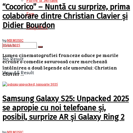
Filme si Seriale
“Cocorico” – Nuntă cu surprize, prima
Fun
colaborare dintre Christian Clavier și
Didier Bourdon
Timp liber
by
MB MUSIC
27/03/2025
Lumea cinematografiei franceze aduce pe marile
No Result
ecrane o comedie savuroasă care marchează
întâlnirea a două legende ale umorului: Christian
View All Result
Clavier ...
Samsung Galaxy S25: Unpacked 2025
se apropie cu noi telefoane și,
posibil, surprize AR și Galaxy Ring 2
by
MB MUSIC