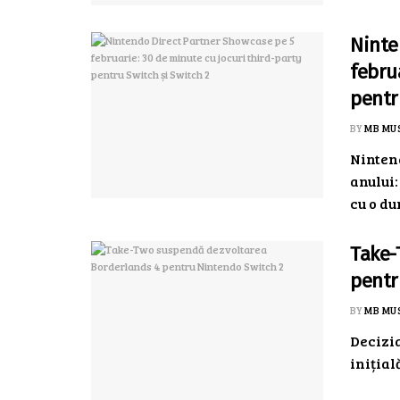
Ninte
febru
pentr
BY
MB MU
Ninten
anului:
cu o du
Take-
pentr
BY
MB MU
Decizi
inițial