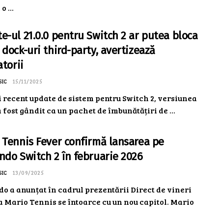
o ...
e-ul 21.0.0 pentru Switch 2 ar putea bloca
 dock-uri third-party, avertizează
atorii
SIC
15/11/2025
 recent update de sistem pentru Switch 2, versiunea
 a fost gândit ca un pachet de îmbunătățiri de ...
 Tennis Fever confirmă lansarea pe
ndo Switch 2 în februarie 2026
SIC
13/09/2025
o a anunțat în cadrul prezentării Direct de vineri
a Mario Tennis se întoarce cu un nou capitol. Mario