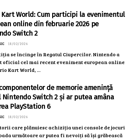
 Kart World: Cum participi la evenimentul
ean online din februarie 2026 pe
ndo Switch 2
SIC
18/02/2026
ția se încinge în Regatul Ciupercilor. Nintendo a
t oficial cel mai recent eveniment european online
io Kart World, ...
 componentelor de memorie amenință
l Nintendo Switch 2 și ar putea amâna
rea PlayStation 6
SIC
18/02/2026
torii care plănuiesc achiziția unei console de jocuri
oada următoare ar putea fi nevoiți să își grăbească