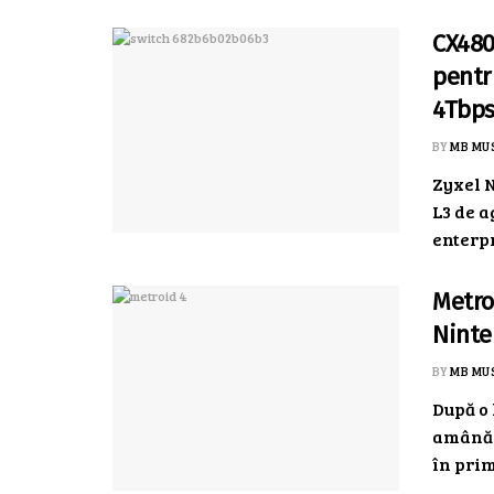
CX480
pentr
4Tbp
BY
MB MU
Zyxel 
L3 de a
enterpr
Metro
Ninte
BY
MB MU
După o 
amânări
în prim