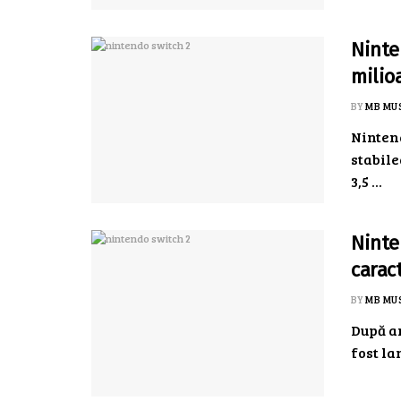
Ninte
milio
BY
MB MU
Nintend
stabil
3,5 ...
Ninte
caract
BY
MB MU
După an
fost lan