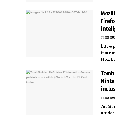
Mozil
Firef
inteli
BY
MB MU
Într-o 
instrum
Mozilla
Tomb 
Ninte
inclu
BY
MB MU
Jucător
Raider: