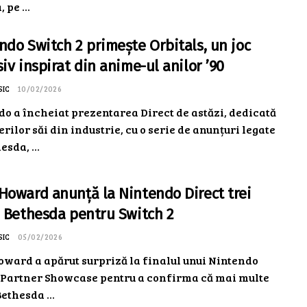
 pe ...
ndo Switch 2 primește Orbitals, un joc
siv inspirat din anime-ul anilor ’90
SIC
10/02/2026
o a încheiat prezentarea Direct de astăzi, dedicată
rilor săi din industrie, cu o serie de anunțuri legate
esda, ...
Howard anunță la Nintendo Direct trei
i Bethesda pentru Switch 2
SIC
05/02/2026
oward a apărut surpriză la finalul unui Nintendo
: Partner Showcase pentru a confirma că mai multe
Bethesda ...