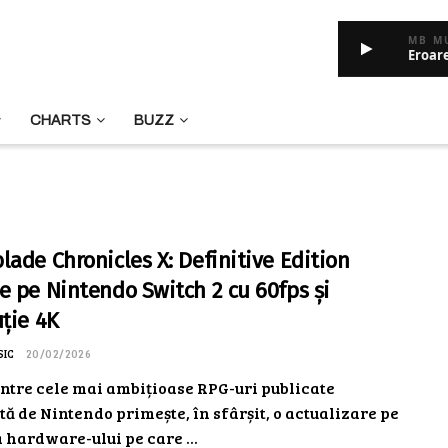
MB M
Eroar
CHARTS
BUZZ
lade Chronicles X: Definitive Edition
e pe Nintendo Switch 2 cu 60fps și
uție 4K
SIC
20/02/2026
ntre cele mai ambițioase RPG-uri publicate
ă de Nintendo primește, în sfârșit, o actualizare pe
hardware-ului pe care ...