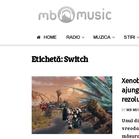
HOME
RADIO
MUZICA
STIRI
Etichetă:
Switch
Xenob
ajung
rezol
BY
MB MU
Unul di
vreodat
măsura 