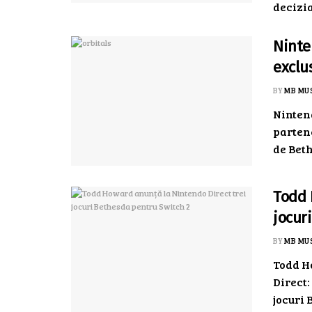
decizia,
Ninte
exclu
BY
MB MU
Nintend
partene
de Beth
Todd 
jocur
BY
MB MU
Todd H
Direct
jocuri 