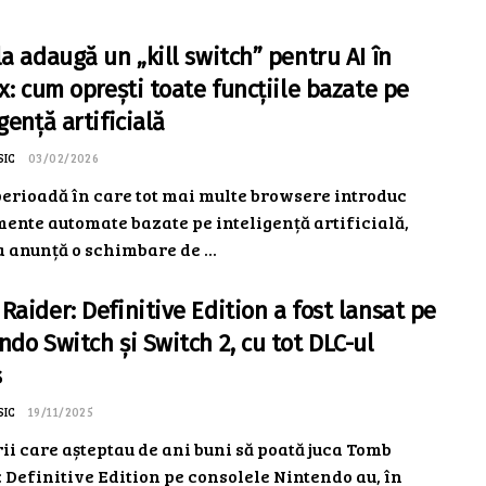
la adaugă un „kill switch” pentru AI în
ox: cum oprești toate funcțiile bazate pe
gență artificială
SIC
03/02/2026
perioadă în care tot mai multe browsere introduc
ente automate bazate pe inteligență artificială,
 anunță o schimbare de ...
Raider: Definitive Edition a fost lansat pe
ndo Switch și Switch 2, cu tot DLC-ul
s
SIC
19/11/2025
ii care așteptau de ani buni să poată juca Tomb
 Definitive Edition pe consolele Nintendo au, în