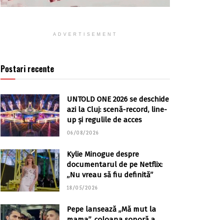
ADVERTISEMENT
Postari recente
UNTOLD ONE 2026 se deschide
azi la Cluj: scenă-record, line-
up și regulile de acces
06/08/2026
Kylie Minogue despre
documentarul de pe Netflix:
„Nu vreau să fiu definită”
18/05/2026
Pepe lansează „Mă mut la
mama”, coloana sonoră a