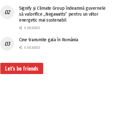
Signify și Climate Group îndeamnă guvernele
să valorifice „Negawatts” pentru un viitor
energetic mai sustenabil
0 SHARES
Cine transmite gala în România
0 SHARES
Let’s be friends