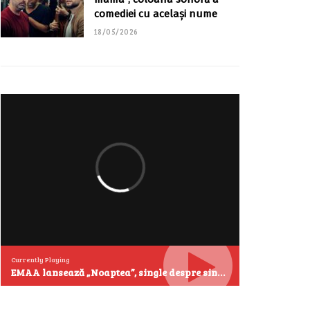
comediei cu același nume
18/05/2026
Currently Playing
EMAA lansează „Noaptea”, single despre singurătate și emoțiile care se aud cel mai clar după miezul nopții