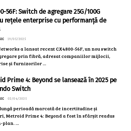
0-56F: Switch de agregare 25G/100G
u rețele enterprise cu performanță de
s
SIC
19/05/2025
Networks a lansat recent CX4800-56F, un nou switch
gregare prin fibră, adresat companiilor mijlocii,
ise și furnizorilor ...
id Prime 4: Beyond se lansează în 2025 pe
ndo Switch
SIC
02/04/2025
lungă perioadă marcată de incertitudine și
, Metroid Prime 4: Beyond a fost în sfârșit readus
-plan. ...