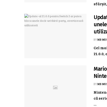
sfârșit, 
Updat
unele
utiliz
BY
MB MU
Cel mai
21.0.0,
Mario
Ninte
BY
MB MU
Nintend
că seri
...