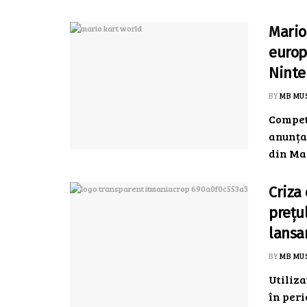
Mario
europ
Ninte
BY
MB MU
Competi
anunța
din Mar
Criza
prețu
lansa
BY
MB MU
Utiliza
în peri