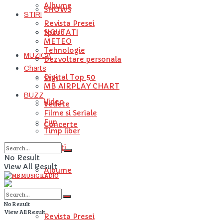
Albume
SHOWS
STIRI
Revista Presei
NOUTATI
Sport
METEO
Tehnologie
MUZICA
Dezvoltare personala
Charts
Digital Top 50
Stiri
MB AIRPLAY CHART
BUZZ
Video
Vedete
Filme si Seriale
Fun
Concerte
Timp liber
Artisti
No Result
View All Result
Albume
STIRI
No Result
View All Result
Revista Presei