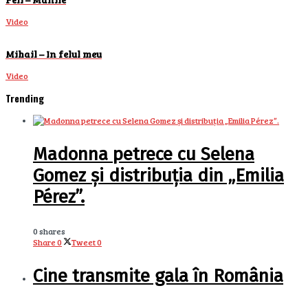
Video
Mihail – In felul meu
Video
Trending
Madonna petrece cu Selena
Gomez și distribuția din „Emilia
Pérez”.
0 shares
Share
0
Tweet
0
Cine transmite gala în România