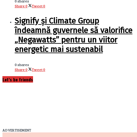
0 shares
Share
0
Tweet
0
Signify și Climate Group
îndeamnă guvernele să valorifice
„Negawatts” pentru un viitor
energetic mai sustenabil
0 shares
Share
0
Tweet
0
Let’s be friends
ADVERTISEMENT