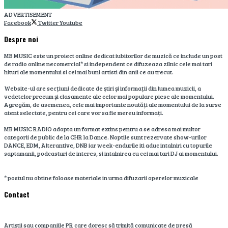
ADVERTISEMENT
Facebook
Twitter
Youtube
Despre noi
MB MUSIC este un proiect online dedicat iubitorilor de muzică ce include un post
de radio online necomercial* si independent ce difuzeaza zilnic cele mai tari
hituri ale momentului si cei mai buni artisti din anii ce au trecut.
Website-ul are secțiuni dedicate de știri și informații din lumea muzicii, a
vedetelor precum și clasamente ale celor mai populare piese ale momentului.
Agregăm, de asemenea, cele mai importante noutăți ale momentului de la surse
atent selectate, pentru cei care vor sa fie mereu informați.
MB MUSIC RADIO adopta un format extins pentru a se adresa mai multor
categorii de public de la CHR la Dance. Noptile sunt rezervate show-urilor
DANCE, EDM, Alterantive, DNB iar week-endurile iti aduc intalniri cu topurile
saptamanii, podcasturi de interes, si intalnirea cu cei mai tari DJ ai momentului.
* postul nu obtine foloase materiale in urma difuzarii operelor muzicale
Contact
Artiștii sau companiile PR care doresc să trimită comunicate de presă