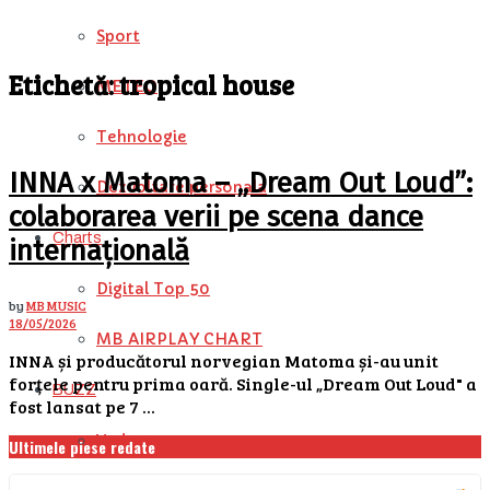
Sport
Etichetă:
tropical house
METEO
Tehnologie
INNA x Matoma – „Dream Out Loud”:
Dezvoltare personala
colaborarea verii pe scena dance
Charts
internațională
Digital Top 50
by
MB MUSIC
18/05/2026
MB AIRPLAY CHART
INNA și producătorul norvegian Matoma și-au unit
forțele pentru prima oară. Single-ul „Dream Out Loud" a
BUZZ
fost lansat pe 7 ...
Vedete
Ultimele piese redate