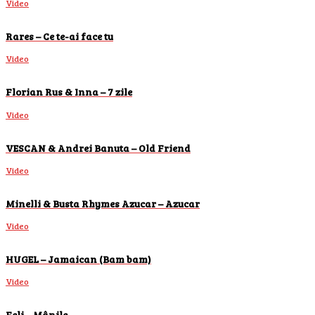
Video
Rares – Ce te-ai face tu
Video
Florian Rus & Inna – 7 zile
Video
VESCAN & Andrei Banuta – Old Friend
Video
Minelli & Busta Rhymes Azucar – Azucar
Video
HUGEL – Jamaican (Bam bam)
Video
Feli – Mânile