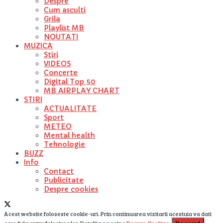
Despre
Cum asculti
Grila
Playlist MB
NOUTATI
MUZICA
Stiri
VIDEOS
Concerte
Digital Top 50
MB AIRPLAY CHART
STIRI
ACTUALITATE
Sport
METEO
Mental health
Tehnologie
BUZZ
Info
Contact
Publicitate
Despre cookies
Acest website foloseste cookie-uri. Prin continuarea vizitarii acestuia va dati