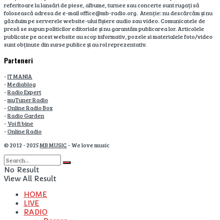
referitoare la lansări de piese, albume, turnee sau concerte sunt rugați să
folosească adresa de e-mail office@mb-radio.org. Atenție: nu descărcăm și nu
găzduim pe serverele website-ului fișiere audio sau video. Comunicatele de
presă se supun politicilor editoriale și nu garantăm publicarea lor. Articolele
publicate pe acest website au scop informativ, pozele si materialele foto/video
sunt obținute din surse publice și au rol reprezentativ.
Parteneri
-
IT MANIA
-
Mediablog
-
Radio Expert
-
myTuner Radio
-
Online Radio Box
-
Radio Garden
-
Voi fi bine
-
Online Radio
© 2012 - 2025
MB MUSIC
- We love music
No Result
View All Result
HOME
LIVE
RADIO